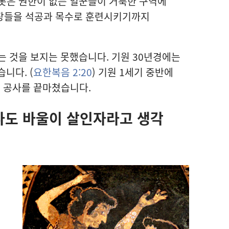
롯
은 권한
이 없는 일꾼
들
이 거룩
한 구역
에
장
들
을 석공
과 목수
로 훈련
시키기
까지
는 것
을 보지는 못했습니다. 기원 30
년
경
에는
니다. (
요한복음 2:20
) 기원 1
세기 중반
에
그 공사
를 끝마쳤습니다.
사도 바울
이 살인자
라고 생각