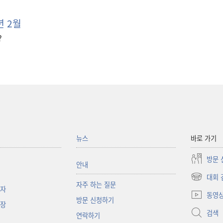
년 2월
?
뉴스
바로 가기
방문 
안내
대회 
(새로운
자주 하는 질문
책자
창
동영
방문 신청하기
열기)
대장
검색
연락하기