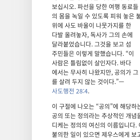
보십시오. 파선
을 당한 여행 동료
들
의 몸
을 녹일 수 있도록 피워 놓은 
위
에 사도 바울
이 나뭇가지
를 한
다발 올려놓자, 독사
가 그
의 손
에
달라붙었습니다. 그것
을 보고 섬
주민
들
은 이렇게 말
했습니다. “이
사람
은 틀림
없이 살인자
다. 바다
에서는 무사
히 나왔지만, 공의
가 그
를 살려 두지 않는 것
이다.”—
사도행전 28:4
.
이 구절
에 나오는 “공의”에 해당
하
공의 또는 정의
라는 추상적
인 개념
디케
는 정의
의 여신
의 이름
입니다. 
불의
한 일
이 있으면 제우스
에게 보