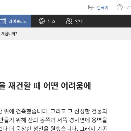
한국어
로
언어
(
선택
창
라이브러리
뉴스
안내
열
 계십니까?
을 재건
할 때 어떤 어려움
에
산 위
에 건축
했습니다. 그리고 그 신성
한 건물
의
 만들기 위해 산
의 동쪽
과 서쪽 경사면
에 옹벽
을
보다 더 웅장
한 성전
을 원했습니다. 그래서 기존