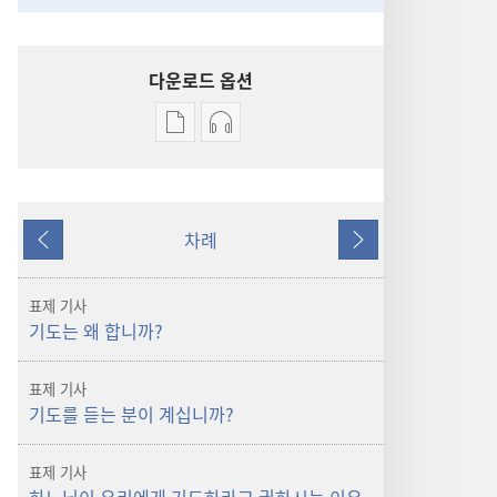
다운로드 옵션
출판물
오디오
다운로드
다운로드
옵션
옵션
파수대
파수대
차례
기도하면
기도하면
이전
다음
정말
정말
도움이
도움이
표제 기사
됩니까?
됩니까?
기도는 왜 합니까?
표제 기사
기도를 듣는 분이 계십니까?
표제 기사