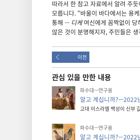
따라서 한 참고 자료
에서 알려 주듯이
모릅니다. “바울
이 바다
에서는 용케
통해 ···
디케
여신
에게 꼼짝
없이 당
않은 것
이 분명
해지자, 주민
들
은 생
이전
관심 있을 만한 내용
파수대—연구용
알고 계십니까?—2022
고대 이스라엘 백성이 신부 
파수대—연구용
알고 계십니까?—2022