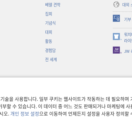
대외 
베델 견학
집회
기부
(새로운
기념식
창
대회
워치
열기)
(새로운
라이
활동
창
경험담
JW
열기)
전 세계
 기술을 사용합니다. 일부 쿠키는 웹사이트가 작동하는 데 필요하며 
부할 수 있습니다. 이 데이터 중 어느 것도 판매되거나 마케팅에 
시오.
개인 정보 설정
으로 이동하여 언제든지 설정을 사용자 정의할 
이용 약관
|
개인 정보 보호 
ower Bible and Tract Society of Pennsylvania.