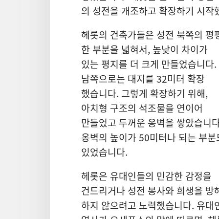
의 성전
을 개조
하고 확장
하기 시작
헤롯
의 건축가
들
은 성전 북쪽
의 평
한 부분
을 넓혀서, 높낮이 차이
가
있는 평지
를 더 크게 만들었습니다.
남쪽
으로는 대지
를 32
미터 확장
했습니다. 그렇게 확장
하기 위해,
아치형 구조
의 석조물
을 연이어
만들었고 두꺼운 옹벽
을 쌓았습니다
옹벽
의 높이
가 50
미터
나 되는 부분
있었습니다.
헤롯
은 유대인
들
의 민감
한 감정
을
건드리거나 성전 봉사
와 희생
을 방
하지 않으려고 노력
했습니다. 유대