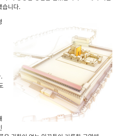
했습니다.
평
.
도
해
인