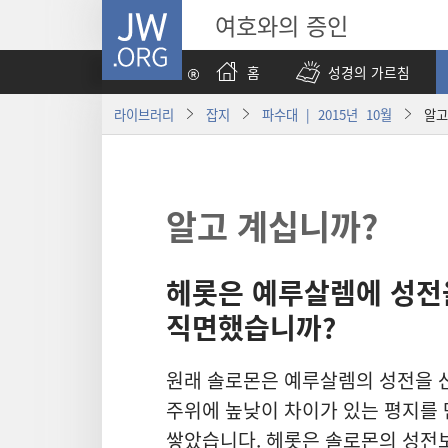
JW.ORG
여호와의 증인
홈
성경의 가르침
라이브러리
잡지
파수대 | 2015년 10월
알고
알고 계십니까?
헤롯
은 예루살렘
에 성전
직면
했습니까?
원래 솔로몬
은 예루살렘
의 성전
을 
주위
에 높낮이 차이
가 있는 평지
를
쌓았습니다. 헤롯
은 솔로몬
의 성전