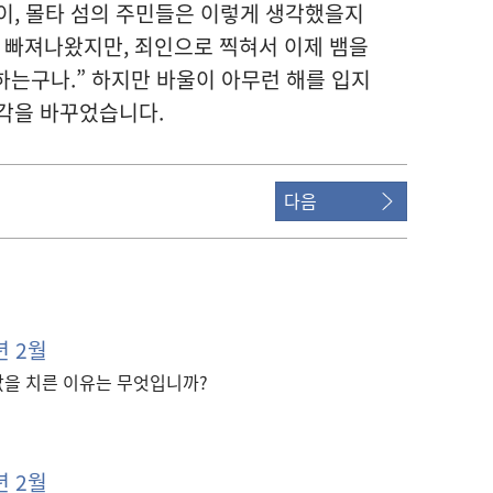
, 몰타 섬
의 주민
들
은 이렇게 생각
했을지
 빠져나왔지만, 죄인
으로 찍혀서 이제 뱀
을
하는구나.” 하지만 바울
이 아무런 해
를 입지
각
을 바꾸었습니다.
다음
년 2월
값을 치른 이유는 무엇입니까?
년 2월