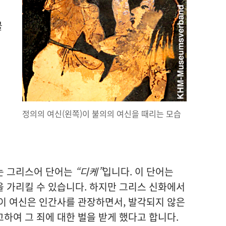
불
정의
의 여신(왼쪽)이 불의
의 여신
을 때리는 모습
는 그리스어 단어
는
“디케”
입니다. 이 단어
는
을 가리킬 수 있습니다. 하지만 그리스 신화
에서
이 여신
은 인간사
를 관장
하면서, 발각
되지 않은
고
하여 그 죄
에 대한 벌
을 받게 했다고 합니다.