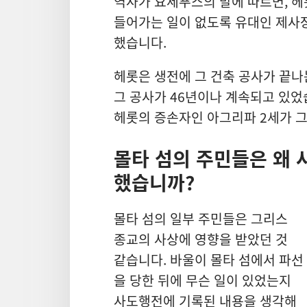
역사가 요세푸스
의 말
에 따르면, 헤
들어가는 일
이 없도록 유대인 제사
했습니다.
헤롯
은 생전
에 그 건축 공사
가 끝나
그 공사
가 46
년
이나 계속
되고 있었습
헤롯
의 증손자
인 아그리파 2
세
가 
몰타 섬
의 주민
들
은 왜 
했습니까?
몰타 섬
의 일부 주민
들
은 그리스
종교
의 사상
에 영향
을 받았던 것
같습니다. 바울
이 몰타 섬
에서 파선
을 당한 뒤
에 무슨 일
이 있었는지
사도행전
에 기록
된 내용
을 생각
해