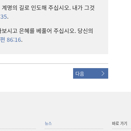
 계명
의 길
로 인도
해 주십시오. 내
가 그것
:35
.
아보시고 은혜
를 베풀어 주십시오. 당신
의
편 86:16
.
다음
뉴스
바로 가기