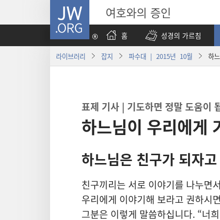
JW.ORG
여호와의 증인
홈
성경의 가르침
라이브러리
잡지
파수대 | 2015년 10월
하느
표제 기사 | 기도
하면 정말 도움
이 
하느님이 우리에게 
하느님
은 친구
가 되자고
친구
끼리
는 서로 이야기
를 나누면서
우리
에게 이야기
해 보라고 권하시
그분
은 이렇게 말씀
하십니다. “너희