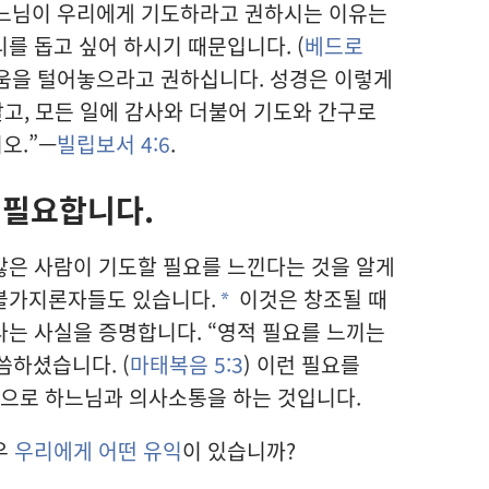
하느님
이 우리
에게 기도
하라고 권하시는 이유
는
리
를 돕고 싶어 하시기 때문
입니다. (
베드로
움
을 털어놓으라고 권하십니다. 성경
은 이렇게
고, 모든 일
에 감사
와 더불어 기도
와 간구
로
오.”—
빌립보서 4:6
.
 필요
합니다.
많은 사람
이 기도
할 필요
를 느낀다는 것
을 알게
불가지론자
들
도 있습니다.
이것
은 창조
될 때
*
다는 사실
을 증명
합니다. “영적 필요
를 느끼는
씀
하셨습니다. (
마태복음 5:3
) 이런 필요
를
으로 하느님
과 의사소통
을 하는 것
입니다.
우
우리
에게 어떤 유익
이 있습니까?