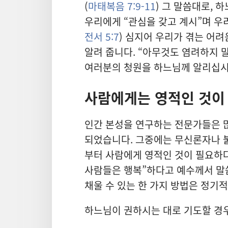
(
마태복음 7:9-11
) 그 말씀
대로, 
우리
에게 “관심
을 갖고 계시”며 우
전서 5:7
) 심지어 우리
가 겪는 어려
알려 줍니다. “아무것
도 염려
하지 말
여러분
의 청원
을 하느님
께 알리십시
사람
에게는 영적
인 것
이
인간 본성
을 연구
하는 전문가
들
은 
되었습니다. 그중
에는 무신론자
나 
부터 사람
에게 영적
인 것
이 필요
하
사람
들
은 행복”하다고 예수
께서 말
채울 수 있는 한 가지 방법
은 정기적
하느님
이 권하시는 대로 기도
할 경