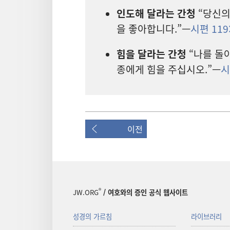
인도
해 달라는 간청
“당신
의
을 좋아합니다.”—
시편 119
힘
을 달라는 간청
“나
를 돌
종
에게 힘
을 주십시오.”—
시
이전
®
JW.ORG
/ 여호와의 증인 공식 웹사이트
성경의 가르침
라이브러리