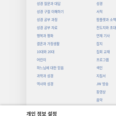
성경 질문과 대답
성경
성경 구절 이해하기
서적
성경 공부 과정
팜플렛과 소
성경 공부 자료
전도지와 초
행복과 평화
연재 기사
결혼과 가정생활
잡지
10대와 20대
집회 교재
어린이
프로그램
하느님에 대한 믿음
색인
과학과 성경
지침서
역사와 성경
JW 방송
동영상
음악
오디오 드라마
개인 정보 설정
성경 입체낭독