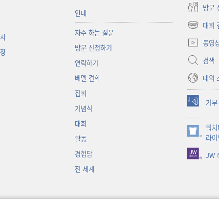
방문 
안내
대회 
(새로운
자주 하는 질문
책자
창
동영
방문 신청하기
열기)
대장
검색
연락하기
대외 
베델 견학
집회
기부
(새로운
기념식
창
대회
워치
열기)
(새로운
라이
활동
창
경험담
JW
열기)
전 세계