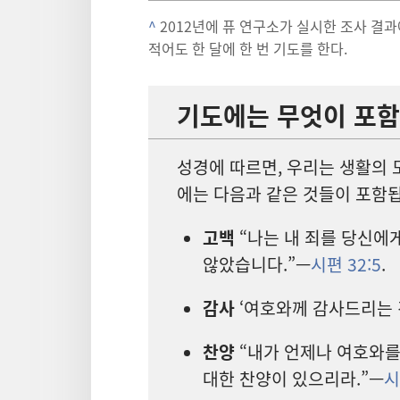
^
2012
년
에 퓨 연구소
가 실시
한 조사 결과
적어도 한 달
에 한 번 기도
를 한다.
기도
에는 무엇
이 포함
성경
에 따르면, 우리
는 생활
의 
에는 다음
과 같은 것
들
이 포함
고백
“나
는 내 죄
를 당신
에
않았습니다.”—
시편 32:5
.
감사
‘여호와
께 감사
드리는 
찬양
“내
가 언제나 여호와
를
대한 찬양
이 있으리라.”—
시