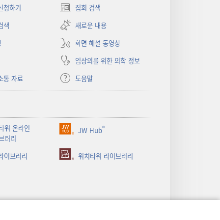
신청하기
집회 검색
(새로운
창
검색
새로운 내용
열기)
상
화면 해설 동영상
임상의를 위한 의학 정보
소통 자료
도움말
타워 온라인
®
JW Hub
(새로운
브러리
창
 라이브러리
열기)
워치타워 라이브러리