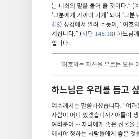
는 너희
의 말
을 들어 줄 것
이다.” (
예
‘그분
에게 가까이 가게’ 되며 ‘그분
4:8
) 성경
에서 알려 주듯이, “여호
계십니다.” (
시편 145:18
) 하느님
께
입니다.
‘여호와
는 자신
을 부르는 모든 
하느님
은 우리
를 돕고 
예수
께서는 말씀
하셨습니다. “여러
사람
이 어디 있겠습니까? 아들
이 
여러분
이 ··· 자녀
에게 좋은 선물
을 
께서야 청
하는 사람
들
에게 좋은 것