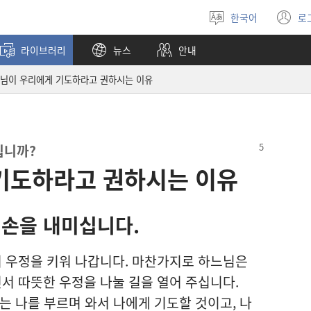
한국어
로
언어
(
선택
창
라이브러리
뉴스
안내
열
님이 우리에게 기도하라고 권하시는 이유
됩니까?
기도하라고 권하시는 이유
 손
을 내미십니다.
 우정
을 키워 나갑니다. 마찬가지
로 하느님
은
면서 따뜻
한 우정
을 나눌 길
을 열어 주십니다.
는 나
를 부르며 와서 나
에게 기도
할 것
이고, 나