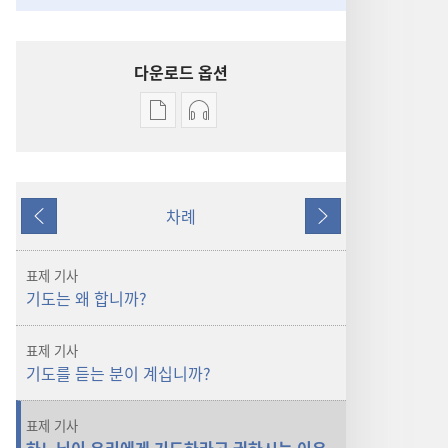
다운로드 옵션
출판물
오디오
다운로드
다운로드
옵션
옵션
파수대
파수대
차례
기도하면
기도하면
이전
다음
정말
정말
도움이
도움이
표제 기사
됩니까?
됩니까?
기도는 왜 합니까?
표제 기사
기도를 듣는 분이 계십니까?
표제 기사