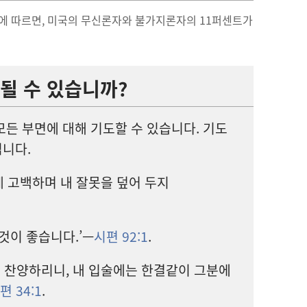
에 따르면, 미국
의 무신론자
와 불가지론자
의 11
퍼센트
가
될 수 있습니까?
모든 부면
에 대해 기도
할 수 있습니다. 기도
됩니다.
게 고백
하며 내 잘못
을 덮어 두지
것
이 좋습니다.’—
시편 92:1
.
 찬양
하리니, 내 입술
에는 한결같이 그분
에
편 34:1
.