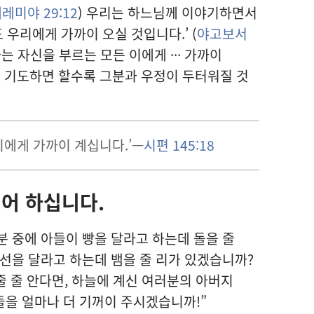
레미야 29:12
) 우리
는 하느님
께 이야기
하면서
도 우리
에게 가까이 오실 것
입니다.’ (
야고보서
와
는 자신
을 부르는 모든 이
에게 ··· 가까이
 기도
하면 할수록 그분
과 우정
이 두터워질 것
이
에게 가까이 계십니다.’—
시편 145:18
싶어 하십니다.
분 중
에 아들
이 빵
을 달라고 하는데 돌
을 줄
생선
을 달라고 하는데 뱀
을 줄 리가 있겠습니까?
줄 줄 안다면, 하늘
에 계신 여러분
의 아버지
들
을 얼마나 더 기꺼이 주시겠습니까!”