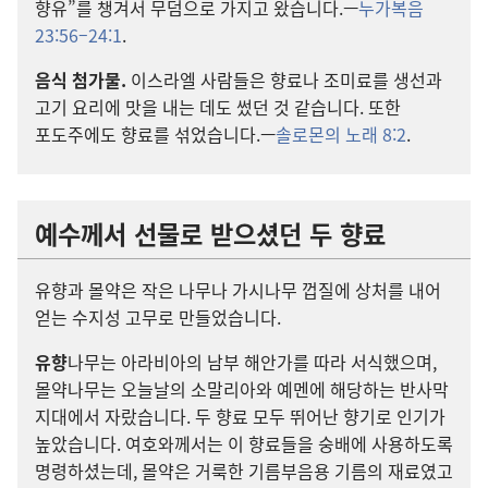
향유”를 챙겨서 무덤
으로 가지고 왔습니다.—
누가복음
23:56–24:1
.
음식 첨가물.
이스라엘 사람
들
은 향료
나 조미료
를 생선
과
고기 요리
에 맛
을 내는 데
도 썼던 것 같습니다. 또한
포도주
에도 향료
를 섞었습니다.—
솔로몬
의 노래 8:2
.
예수
께서 선물
로 받으셨던 두 향료
유향
과 몰약
은 작은 나무
나 가시나무 껍질
에 상처
를 내어
얻는 수지성 고무
로 만들었습니다.
유향
나무
는 아라비아
의 남부 해안가
를 따라 서식
했으며,
몰약나무는 오늘날
의 소말리아
와 예멘
에 해당
하는 반사막
지대
에서 자랐습니다. 두 향료 모두 뛰어난 향기
로 인기
가
높았습니다. 여호와
께서는 이 향료
들
을 숭배
에 사용
하도록
명령
하셨는데, 몰약
은 거룩
한 기름부음용 기름
의 재료
였고