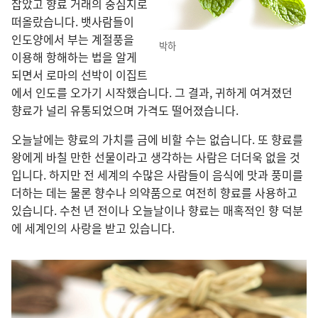
잡았고 향료 거래
의 중심지
로
떠올랐습니다. 뱃사람
들
이
인도양
에서 부
는 계절풍
을
박하
이용
해 항해
하는 법
을 알게
되면서 로마
의 선박
이 이집트
에서 인도
를 오가기 시작
했습니다. 그 결과, 귀하게 여겨졌던
향료
가 널리 유통
되었으며 가격
도 떨어졌습니다.
오늘날
에는 향료
의 가치
를 금
에 비할 수
는 없습니다. 또 향료
를
왕
에게 바칠 만한 선물
이라고 생각
하는 사람
은 더더욱 없을 것
입니다. 하지만 전 세계
의 수많은 사람
들
이 음식
에 맛
과 풍미
를
더하는 데
는 물론 향수
나 의약품
으로 여전
히 향료
를 사용
하고
있습니다. 수천 년 전
이나 오늘날
이나 향료
는 매혹적
인 향 덕분
에 세계인
의 사랑
을 받고 있습니다.