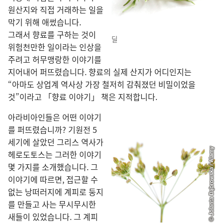
원산지
와 직접 거래
하는 일
을
막기 위해 애썼습니다.
그래서 향료
를 구하는 것
이
딜
위험천만
한 일
이라는 인상
을
주려고 허무맹랑
한 이야기
를
지어내어 퍼뜨렸습니다. 향료
의 실제 산지
가 어디
인지는
“아마도 상업계 역사
상 가장 철저
히 감춰졌던 비밀
이었을
것”이라고 「향료 이야기」 책
은 지적
합니다.
아라비아인
들
은 어떤 이야기
를 퍼뜨렸습니까? 기원전 5
세기
에 살았던 그리스 역사가
헤로도토스
는 그러한 이야기
몇 가지
를 소개
했습니다. 그
이야기
에 따르면, 접근
할 수
없는 낭떠러지
에 계피
로 둥지
를 만들고 사는 무시무시
한
새
들
이 있었습니다. 그 계피