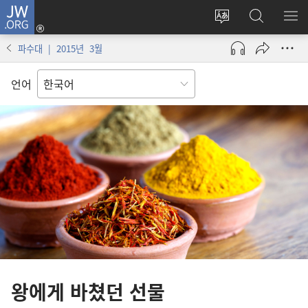
JW.ORG
로그인
사이트
JW.ORG
메
(새로운
언어
검색
보
창
파수대 | 2015년 3월
변경
열기)
언어
왕에게 바쳤던 선물