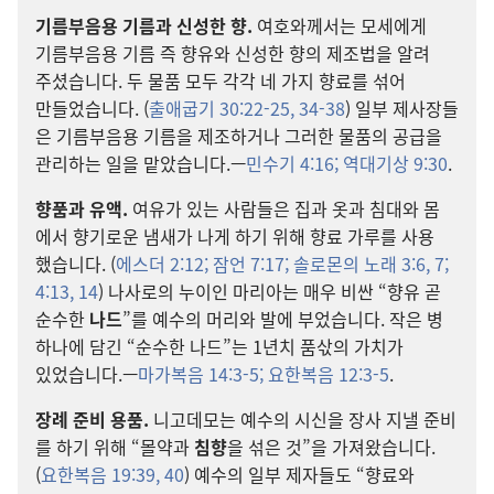
기름부음용 기름
과 신성
한 향.
여호와
께서는 모세
에게
기름부음용 기름 즉 향유
와 신성
한 향
의 제조법
을 알려
주셨습니다. 두 물품 모두 각각 네 가지 향료
를 섞어
만들었습니다. (
출애굽기 30:22-25,
34-38
) 일부 제사장
들
은 기름부음용 기름
을 제조
하거나 그러한 물품
의 공급
을
관리
하는 일
을 맡았습니다.—
민수기 4:16;
역대기상 9:30
.
향품
과 유액.
여유
가 있는 사람
들
은 집
과 옷
과 침대
와 몸
에서 향기
로운 냄새
가 나게 하기 위해 향료 가루
를 사용
했습니다. (
에스더 2:12;
잠언 7:17;
솔로몬
의 노래 3:6, 7;
4:13, 14
) 나사로
의 누이
인 마리아
는 매우 비싼 “향유 곧
순수
한
나드
”를 예수
의 머리
와 발
에 부었습니다. 작은 병
하나
에 담긴 “순수
한 나드”는 1
년치 품삯
의 가치
가
있었습니다.—
마가복음 14:3-5;
요한복음 12:3-5
.
장례 준비 용품.
니고데모
는 예수
의 시신
을 장사 지낼 준비
를 하기 위해 “몰약
과
침향
을 섞은 것”을 가져왔습니다.
(
요한복음 19:39, 40
) 예수
의 일부 제자
들
도 “향료
와