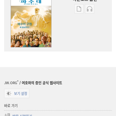
출판물
오디오
다운로드
다운로드
옵션
옵션
파수대
파수대
예수의
예수의
구원
구원
—
—
왜
왜
필요한가?
필요한가?
®
JW.ORG
/ 여호와의 증인 공식 웹사이트
보기 설정
바로 가기