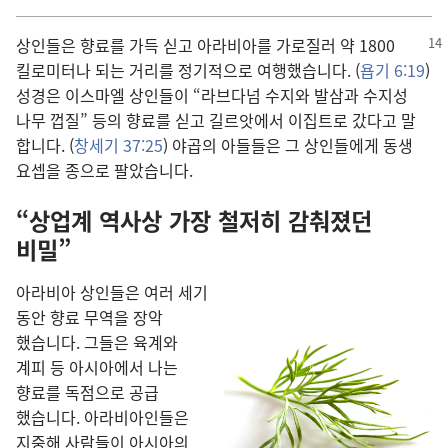
상인
들
은 향료
를 가득 싣고 아라비아
를 가로질러 약 1800
킬로미터
나 되는 거리
를 정기적
으로 여행
했습니다. (
욥기 6:19
)
성경
은 이스마엘 상인
들
이 “라브다넘 수지
와 발삼
과 수지성
나무 껍질” 등
의 향료
를 싣고 길르앗
에서 이집트
로 갔다고 말
합니다. (
창세기 37:25
) 야곱
의 아들
들
은 그 상인
들
에게 동생
요셉
을 종
으로 팔았습니다.
“상업계 역사
상 가장 철저
히 감춰졌던
비밀”
아라비아 상인
들
은 여러 세기
동안 향료 무역
을 장악
했습니다. 그
들
은 육계
와
계피 등 아시아
에서 나
는
향료
를 독점
으로 공급
했습니다. 아라비아인
들
은
지중해 사람
들
이 아시아
의