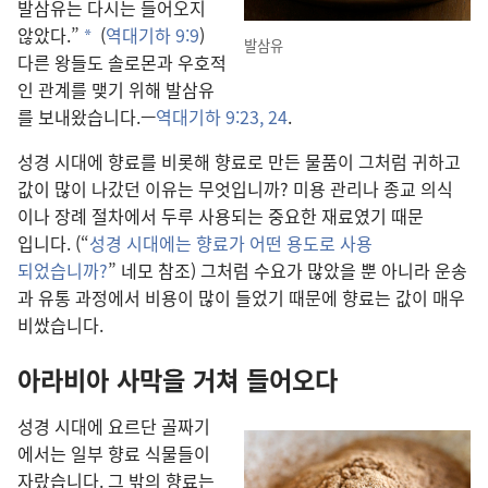
발삼유
는 다시
는 들어오지
않았다.”
(
역대기하 9:9
)
*
발삼유
다른 왕
들
도 솔로몬
과 우호적
인 관계
를 맺기 위해 발삼유
를 보내왔습니다.—
역대기하 9:23, 24
.
성경 시대
에 향료
를 비롯
해 향료
로 만든 물품
이 그처럼 귀하고
값
이 많이 나갔던 이유
는 무엇
입니까? 미용 관리
나 종교 의식
이나 장례 절차
에서 두루 사용
되는 중요
한 재료
였기 때문
입니다. (“
성경 시대
에는 향료
가 어떤 용도
로 사용
되었습니까?
” 네모 참조) 그처럼 수요
가 많았을 뿐 아니라 운송
과 유통 과정
에서 비용
이 많이 들었기 때문
에 향료
는 값
이 매우
비쌌습니다.
아라비아 사막
을 거쳐 들어오다
성경 시대
에 요르단 골짜기
에서는 일부 향료 식물
들
이
자랐습니다. 그 밖
의 향료
는