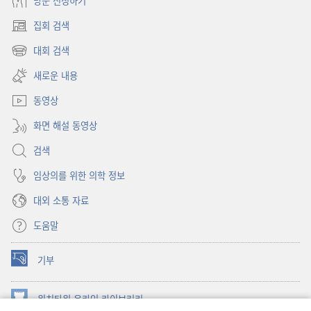
방문 신청하기
집회 검색
(새로운
창
대회 검색
(새로운
열기)
창
새로운 내용
열기)
동영상
화면 해설 동영상
검색
임상의를 위한 의학 정보
대외 소통 자료
도움말
기부
(새로운
창
열기)
워치타워 온라인 라이브러리
(새로운