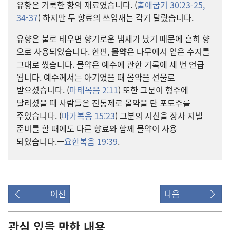
유향
은 거룩
한 향
의 재료
였습니다. (
출애굽기 30:23-25,
34-37
) 하지만 두 향료
의 쓰임새
는 각기 달랐습니다.
유향
은 불
로 태우면 향기
로운 냄새
가 났기 때문
에 흔히 향
으로 사용
되었습니다. 한편,
몰약
은 나무
에서 얻은 수지
를
그대로 썼습니다. 몰약
은 예수
에 관한 기록
에 세 번 언급
됩니다. 예수
께서는 아기
였을 때 몰약
을 선물
로
받으셨습니다. (
마태복음 2:11
) 또한 그분
이 형주
에
달리셨을 때 사람
들
은 진통제
로 몰약
을 탄 포도주
를
주었습니다. (
마가복음 15:23
) 그분
의 시신
을 장사 지낼
준비
를 할 때
에도 다른 향료
와 함께 몰약
이 사용
되었습니다.—
요한복음 19:39
.
이전
다음
관심 있을 만한 내용