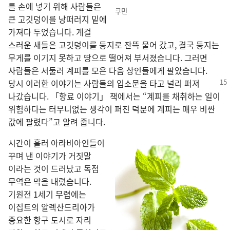
를 손
에 넣기 위해 사람
들
은
쿠민
큰 고깃덩이
를 낭떠러지 밑
에
가져다 두었습니다. 게걸
스러운 새
들
은 고깃덩이
를 둥지
로 잔뜩 물어 갔고, 결국 둥지
는
무게
를 이기지 못하고 땅
으로 떨어져 부서졌습니다. 그러면
사람
들
은 서둘러 계피
를 모은 다음 상인
들
에게 팔았습니다.
당시 이러
한 이야기
는 사람
들
의 입소문
을 타고 널리
퍼져
나갔습니다. 「향료 이야기」 책
에서는 “계피
를 채취
하는 일
이
위험
하다는 터무니
없는 생각
이 퍼진 덕분
에 계피
는 매우 비싼
값
에 팔렸다”고 알려 줍니다.
시간
이 흘러 아라비아인
들
이
꾸며 낸 이야기
가 거짓말
이라는 것
이 드러났고 독점
무역
은 막
을 내렸습니다.
기원전 1
세기 무렵
에는
이집트
의 알렉산드리아
가
중요
한 항구 도시
로 자리