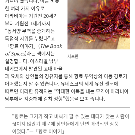
거쳐야 했습니다. 이
를 비롯
한 여러 가지 이유
로
아라비아
는 기원전 20
세기
부터 기원전 1
세기
까지
“동서양 무역
을 중개
하는
독점적 지위
를 누렸다”고
「향료 이야기」(
The Book
of Spices
)라는 책
에서는
사프란
설명
합니다. 이스라엘 남부
네게브
에서 발견
된 고대 마을
과 요새
와 상인
들
의 경유지
를 통해 향료 무역상
의 이동 경로
가
어떠
했는지 알 수 있습니다. 유네스코
의 세계 유산 센터
에
따르면 이러
한 유적지
는 “막대
한 이득
을 내는 무역
이 아라비아
남부
에서 지중해
에 걸쳐 성행”했음을 보여 줍니다.
“향료
는 크기
가 작고 비싸게 팔 수 있는 데다가 찾는 사람
이
끊이지 않았기 때문
에 상인
들
에게 단연 매력적
인 상품
이었다.”—「향료 이야기」