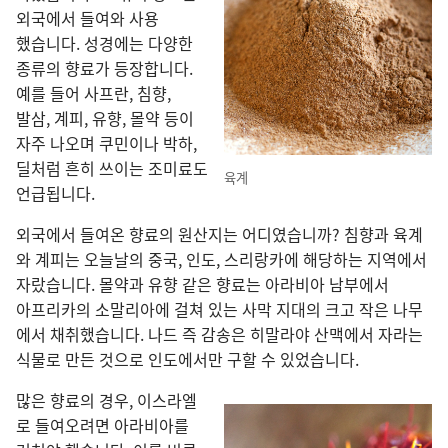
외국
에서 들여와 사용
했습니다. 성경
에는 다양
한
종류
의 향료
가 등장
합니다.
예
를 들어 사프란, 침향,
발삼, 계피, 유향, 몰약 등
이
자주 나오며 쿠민
이나 박하,
딜
처럼 흔히 쓰이는 조미료
도
육계
언급
됩니다.
외국
에서 들여온 향료
의 원산지
는 어디
였습니까? 침향
과 육계
와 계피
는 오늘날
의 중국, 인도, 스리랑카
에 해당
하는 지역
에서
자랐습니다. 몰약
과 유향 같은 향료
는 아라비아 남부
에서
아프리카
의 소말리아
에 걸쳐 있는 사막 지대
의 크고 작은 나무
에서 채취
했습니다. 나드 즉 감송
은 히말라야 산맥
에서 자라는
식물
로 만든 것
으로 인도
에서만 구할 수 있었습니다.
많은 향료
의 경우, 이스라엘
로 들여오려면 아라비아
를