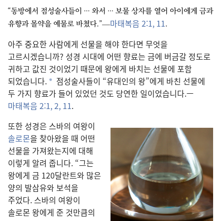
“동방
에서 점성술사
들
이 ··· 와서 ··· 보물 상자
를 열어 아이
에게 금
과
마태복음 2:1,
11
유향
과 몰약
을 예물
로 바쳤다.”—
.
아주 중요
한 사람
에게 선물
을 해야 한다면 무엇
을
고르시겠습니까? 성경 시대
에 어떤 향료
는 금
에 버금
갈 정도
로
귀하고 값진 것
이었기 때문
에 왕
에게 바치는 선물
에 포함
되었습니다.
점성술사
들
이 “유대인
의 왕”에게 바친 선물
에
*
두 가지 향료
가 들어 있었던 것
도 당연
한 일
이었습니다.—
마태복음 2:1, 2,
11
.
또한 성경
은 스바
의 여왕
이
솔로몬
을 찾아왔을 때 어떤
선물
을 가져왔는지에 대해
이렇게 알려 줍니다. “그
는
왕
에게 금 120
달란트
와 많은
양
의 발삼유
와 보석
을
주었다. 스바
의 여왕
이
솔로몬 왕
에게 준 것
만큼의