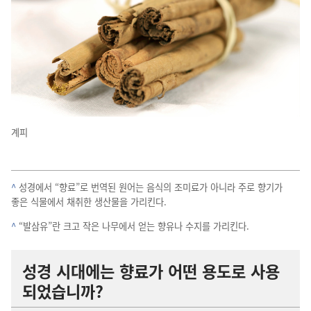
계피
^
성경
에서 “향료”로 번역
된 원어
는 음식
의 조미료
가 아니라 주
로 향기
가
좋은 식물
에서 채취
한 생산물
을 가리킨다.
^
“발삼유”란 크고 작은 나무
에서 얻는 향유
나 수지
를 가리킨다.
성경 시대
에는 향료
가 어떤 용도
로 사용
되었습니까?