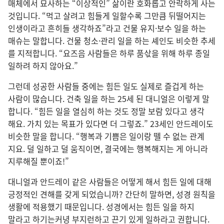
매체​에서 묘사​하는 “이상적​인” 삶​이란 호화​롭고 안락​하게 사는
것​입니다. “먹고 살려고 힘들게 일​할수록 그만큼 뒤떨어지는
인생​이라고 흔히들 생각​하죠”라고 건물 유지·보수 일​을 하는
매슈​는 말​합니다. 건물 청소·관리 일​을 하는 셰인​도 비슷​한 추세​
를 지적​합니다. “요즈음 사람​들​은 하루 품삯​을 위해 하루 종일
일​하려 하지 않아요.”
그런데 성공​한 사람​들 중​에는 힘든 일​도 실제​로 즐겁게 하는
사람​이 많습니다. 건축 일​을 하는 25​세 된 대니얼​은 이렇게 말​
합니다. “힘든 일​을 열심​히 하는 것​도 정말 보람 있다고 생각​
해요. 가치 있는 목표​가 있다면 더 그렇죠.” 23​세​인 안드레이​도
비슷​한 말​을 합니다. “행복​과 기쁨​은 일​이랑 뗄 수 없는 관계​
지요. 덜 일​하고 덜 움직​이면, 결국​에는 행복​해지는 게 아니라
지루​해질 뿐​이죠!”
대니얼​과 안드레이 같은 사람​들​은 어떻게 해서 힘든 일​에 대해
긍정적​인 견해​를 갖게 되었습니까? 간단​히 말​하면, 성경 원칙​을
생활​에 적용​했기 때문​입니다. 성경​에서는 힘든 일​을 하지
말라고 하기​는커녕 부지런​하고 끈기 있게 일​하라고 권합니다.