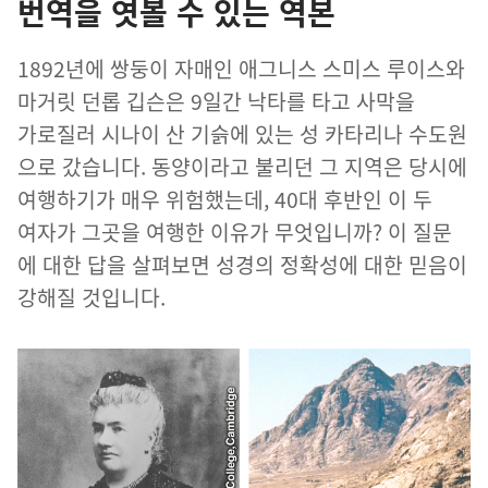
번역을 엿볼 수 있는 역본
1892
년
에 쌍둥이 자매
인 애그니스 스미스 루이스
와
마거릿 던롭 깁슨
은 9
일
간 낙타
를 타고 사막
을
가로질러 시나이 산 기슭
에 있는 성 카타리나 수도원
으로 갔습니다. 동양
이라고 불리던 그 지역
은 당시
에
여행
하기
가 매우 위험
했는데, 40
대 후반
인 이 두
여자
가 그곳
을 여행
한 이유
가 무엇
입니까? 이 질문
에 대한 답
을 살펴보면 성경
의 정확성
에 대한 믿음
이
강해질 것
입니다.