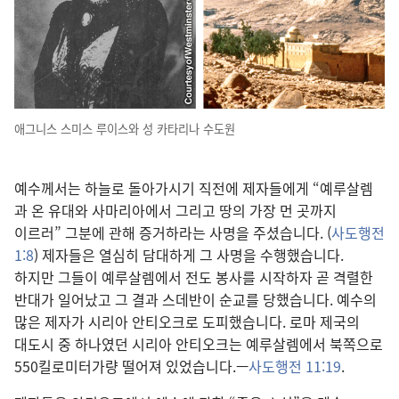
애그니스 스미스 루이스
와 성 카타리나 수도원
예수
께서는 하늘
로 돌아가시기 직전
에 제자
들
에게 “예루살렘
과 온 유대
와 사마리아
에서 그리고 땅
의 가장 먼 곳
까지
이르러” 그분
에 관해 증거
하라는 사명
을 주셨습니다. (
사도행전
1:8
) 제자
들
은 열심
히 담대
하게 그 사명
을 수행
했습니다.
하지만 그
들
이 예루살렘
에서 전도 봉사
를 시작
하자 곧 격렬
한
반대
가 일어났고 그 결과 스데반
이 순교
를 당했습니다. 예수
의
많은 제자
가 시리아 안티오크
로 도피
했습니다. 로마 제국
의
대도시 중 하나
였던 시리아 안티오크
는 예루살렘
에서 북쪽
으로
550
킬로미터
가량 떨어져 있었습니다.—
사도행전 11:19
.