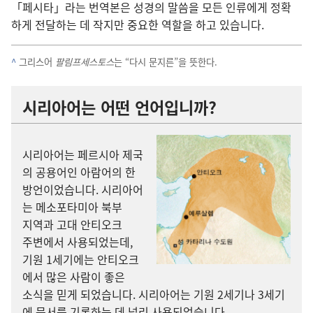
「페시타」라는 번역본
은 성경
의 말씀
을 모든 인류
에게 정확
하게 전달
하는 데 작지만 중요
한 역할
을 하고 있습니다.
^
그리스어
팔림프세스토스
는 “다시 문지른”을 뜻
한다.
시리아어
는 어떤 언어
입니까?
시리아어
는 페르시아 제국
의 공용어
인 아람어
의 한
방언
이었습니다. 시리아어
는 메소포타미아 북부
지역
과 고대 안티오크
주변
에서 사용
되었는데,
기원 1
세기
에는 안티오크
에서 많은 사람
이 좋은
소식
을 믿게 되었습니다. 시리아어
는 기원 2
세기
나 3
세기
에 문서
를 기록
하는 데 널리 사용
되었습니다.