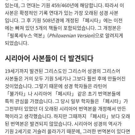
있는데, 그 연대
는 기원 459/460
년
에 해당
합니다. 따라서 이
사본
은 확정적
인 기록 연대
가 있는 가장 오래
된 성경 사본
입니다. 그 후 기원 508
년
경
에 개정
된 「페시타」에는 이전
에는 빠져 있던 5
개
의 책
들
이 포함
되었습니다. 그 개정본
은
「필록세누스 역본」(
Philoxenian Version
)으로 알려지게
되었습니다.
시리아어 사본
들
이 더 발견
되다
19
세기
까지 발견
된 그리스도인 그리스어 성경
의 그리스어
사본
들
은 거의 모두 기원 5
세기
나 그
보다 훨씬 후
에 만들어진
것
이었습니다. 그렇기 때문
에 성경 학자
들
은 라틴어
「불가타」나 시리아어 「페시타」 같은 초기 번역본
들
에
특히 관심
을 가졌습니다. 그 당시 일부 학자
들
은 「페시타」가
그전
부터 있었던 더 오래
된 시리아어 번역본
을 개정
해서 만든
책
이라고 생각
했습니다. 하지만 그때
까지 「페시타」보다 오래
된 번역본
은 발견
되지 않았습니다. 시리아어 성경
의 역사가
기원 2
세기
로 거슬러 올라가기 때문
에, 그러한 번역본
이 있다면