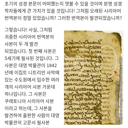
초기
의 성경 본문
이 어떠
했는지 엿볼 수 있을 것
이며 분명 성경
학자
들
에게 큰 가치
가 있을 것
입니다! 그처럼 오래
된 시리아어
번역본
이 정말 있었습니까? 그러한 번역본
이 발견
되었습니까?
그렇습니다! 사실, 그처럼
귀중
한 시리아어 번역본
의
사본
이 두 개 발견
되었습니다. 첫 번째 사본
은
5
세기
에 필사
된 것
입니다. 그
사본
은 대영 박물관
이 1842
년
에 이집트 니트리안 사막
에
있는 수도원
에서 입수
한 여러
개
의 시리아어 사본 가운데
하나
입니다. 그 사본
은
쿠레토니아 시리아어 사본
이라고 하는데, 그 사본
을
발견
하여 출판
한 사람
이 대영
박물관
의 고문서 필사본