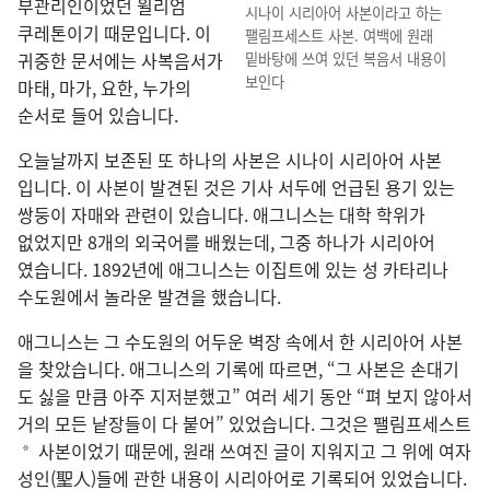
부관리인이었던 윌리엄
시나이 시리아어 사본
이라고 하는
쿠레톤
이기 때문
입니다. 이
팰림프세스트 사본. 여백
에 원래
귀중
한 문서
에는 사복음서
가
밑바탕
에 쓰여 있던 복음서 내용
이
보인다
마태, 마가, 요한, 누가
의
순서
로 들어 있습니다.
오늘날
까지 보존
된 또 하나
의 사본
은 시나이 시리아어 사본
입니다. 이 사본
이 발견
된 것
은 기사 서두
에 언급
된 용기 있는
쌍둥이 자매
와 관련
이 있습니다. 애그니스
는 대학 학위
가
없었지만 8
개
의 외국어
를 배웠는데, 그중 하나
가
시리아어
였습니다. 1892
년
에 애그니스
는 이집트
에 있는 성 카타리나
수도원
에서 놀라운 발견
을 했습니다.
애그니스
는 그 수도원
의 어두운 벽장 속
에서 한 시리아어 사본
을 찾았습니다. 애그니스
의 기록
에 따르면, “그 사본
은 손
대기
도 싫을 만큼 아주 지저분
했고” 여러 세기 동안 “펴 보지 않아서
거의 모든 낱장
들
이 다 붙어” 있었습니다. 그것
은 팰림프세스트
사본
이었기 때문
에, 원래 쓰여진 글
이 지워지고 그 위
에 여자
*
성인(聖人)들
에 관한 내용
이 시리아어
로 기록
되어 있었습니다.