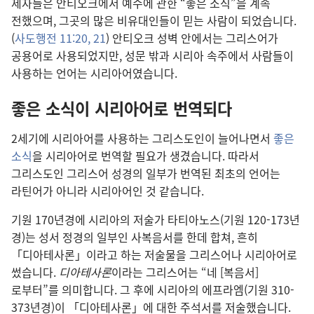
제자
들
은 안티오크
에서 예수
에 관한 “좋은 소식”을 계속
전했으며, 그곳
의 많은 비유대인
들
이 믿는 사람
이 되었습니다.
(
사도행전 11:20, 21
) 안티오크 성벽 안
에서는 그리스어
가
공용어
로 사용
되었지만, 성문 밖
과 시리아 속주
에서 사람
들
이
사용
하는 언어
는 시리아어
였습니다.
좋은 소식
이 시리아어
로 번역
되다
2
세기
에 시리아어
를 사용
하는 그리스도인
이 늘어나면서
좋은
소식
을 시리아어
로 번역
할 필요
가 생겼습니다. 따라서
그리스도인 그리스어 성경
의 일부
가 번역
된 최초
의 언어
는
라틴어
가 아니라 시리아어
인 것 같습니다.
기원 170
년
경
에 시리아
의 저술가 타티아노스(기원 120-173
년
경)는 성서 정경
의 일부
인 사복음서
를 한데 합쳐, 흔히
「디아테사론」이라고 하는 저술물
을 그리스어
나 시리아어
로
썼습니다.
디아테사론
이라는 그리스어
는 “네 [복음서]
로부터”를 의미
합니다. 그 후
에 시리아
의 에프라엠(기원 310-
373
년
경)이 「디아테사론」에 대한 주석서
를 저술
했습니다.