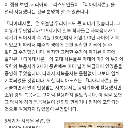
이 점
을 보면, 시리아
의 그리스도인
들
이 「디아테사론」을
널리 사용
했다는 것
을 분명
히 알 수 있습니다.
「디아테사론」은 오늘날 우리
에게도 큰 의미
가 있습니다. 그
이유
가 무엇
입니까? 19
세기
에 일부 학자
들
은 사복음서
가 2
세기
가 되어서야 즉 기원 130
년
에서 기원 170
년 사이
에 기록
되었으며 따라서 예수
의 생애
에 관한 정확
한 기록
이 될 수
없다고 주장
했습니다. 하지만 그러한 주장
이 제기
된 이후
에
발견
된 「디아테사론」의 고대 사본
들
은 마태
와 마가
와 누가
와
요한
의 복음서
가 2
세기 중반
에는 이미 널리 보급
되어 있었음
을
증명
해 주었습니다. 따라서 사복음서
는 틀림
없이 그
보다 일찍
기록
되었을 것
입니다. 또한 타티아노스
는 「디아테사론」을
저술
하면서 널리 인정
받는 사복음서
는 광범위
하게 활용
했지만
소위 경외 복음서
는 그처럼 활용
하지 않았습니다. 이 점
을 보면
그 당시
에 경외 복음서
들
이 신뢰
할 만하거나 정경
에 포함
되는
것
으로 여겨지지 않았음이 분명
합니다.
5
세기
가 시작
될 무렵, 한
시리아어 번역본
이