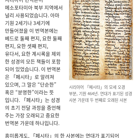
메소포타미아 북부 지역
에서
널리 사용
되었습니다. 아마
기원 2
세기
나 3
세기
에
만들어졌을 이 번역본
에는
베드로 둘째 편지, 요한 둘째
편지, 요한 셋째 편지,
유다서, 요한 계시록
을 제외
한 성경
의 모든 책
들
이 포함
되어 있었습니다. 이 번역본
은 「페시타」로 알려져
있으며, 그 말
은 “단순
한”
시리아어 「페시타」의 모세 오경
혹은 “분명
한”이라는 뜻
부분, 기원 464
년. 연대
가 표기
된 성경
입니다. 「페시타」는 성경
사본 가운데 두 번
째
로 오래
된 사본
의 초기 전달 과정
을 증언
해
주는 가장 오래
되고 중요
한
번역본 가운데 하나
입니다.
흥미
롭게도, 「페시타」의 한 사본
에는 연대
가 표기
되어