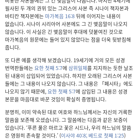
비롯
한 사본
들
에는 그 긴 맺음말
이 나옵니다. 하지만 4
세기
에
필사
된 두 개
의 권위 있는 그리스어 사본 즉 시나이 책자본
과
바티칸 책자본
에는
마가복음 16:8
뒤
에 이어지는 내용
이
없습니다. 시나이 시리아어 사본
에도 그 긴 맺음말
이 나오지
않습니다. 이 사실
은 긴 맺음말
이 후대
에 덧붙여진 것
으로
마가복음
의 원문
에는 들어 있지 않았다는 점
을 더욱 뒷받침
해
줍니다.
또 다른 예
를 생각
해 보겠습니다. 19
세기
에 거의 모든 성경
번역판
들
에는
요한 첫째 5:7
에
삼위일체
를 지지
하는 듯한 날조
된 내용
이 삽입
되어 있었습니다. 하지만 오래
된 그리스어 사본
들
에는 그 내용
이 나오지 않습니다. 그 내용
은 「페시타」에도
나오지 않기 때문
에,
요한 첫째 5:7
에 삽입
된 그 내용
은 성경
본문
을 마음대로 바꾼 것
임
이 확실
히 증명
됩니다.
분명
히, 이미 약속
된 대로 여호와 하느님
께서는 자신
의 거룩
한
말씀
을 보존
해 오셨습니다. 그 말씀
에는 다음
과 같은 보증
이
있습니다. ‘푸른 풀
은 마르고 꽃
은 시드나, 우리 하느님
의 말씀
은 영원
히 존속
할 것
이다.’ (
이사야 40:8;
베드로 첫째 1:25
)