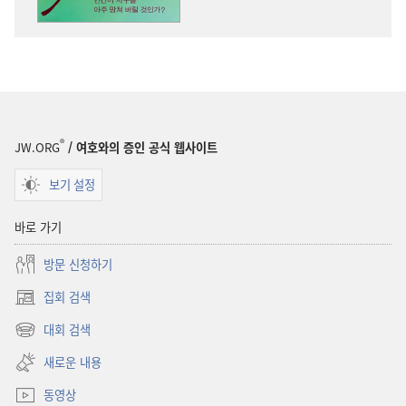
지구를
지구를
아주
아주
망쳐
망쳐
버릴
버릴
것인가?
것인가?
®
JW.ORG
/ 여호와의 증인 공식 웹사이트
보기 설정
바로 가기
방문 신청하기
집회 검색
(새로운
창
대회 검색
(새로운
열기)
창
새로운 내용
열기)
동영상