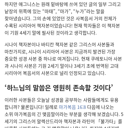
하지만 애그니스
는 원래 밑바탕
에 쓰여 있던 글
의 일부 그리고
낱장
의 위
쪽
에 있는 “마태”, “마가”, “누가”라는 말
을
찾아냈습니다. 그
의 손
에 있었던 것
은 사복음서 거의 전체
가
수록
된 시리아어 책자본
이었습니다! 현재 학자
들
은 이 책자본
이 기원 4
세기 말
에 필사
된 것
이라고 생각
합니다.
시나이 책자본
이나 바티칸 책자본 같은 그리스어 사본
들
과
마찬가지
로, 시나이 시리아어 사본
은 지금
까지 발견
된 가장
중요
한 성경 사본 중 하나
로 여겨집니다. 현재 쿠레토니아 사본
과 시나이 사본
은 기원 2
세기 말
이나 3
세기 초
에 번역
된 고대
시리아어 복음서
의 사본
으로 널리 인정
되고 있습니다.
‘하느님
의 말씀
은 영원
히 존속
할 것
이다’
이러
한 사본
들
은 오늘날 성경
을 공부
하는 사람
들
에게도 유용
합니까? 물론
입니다! 일례
로
마가복음 16:8
다음
에 나오는
소위 마가복음
의 긴 맺음말
이라는 부분
을 생각
해 보겠습니다. 5
세기
의 그리스어 알렉산드리아 책자본
과 라틴어 「불가타」를