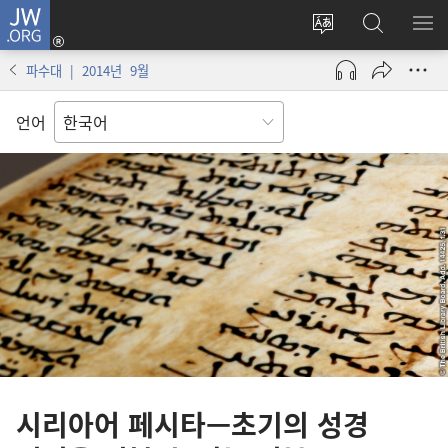
JW.ORG
로그인
사이트
JW.ORG
메
(새로운
언어
검색
보
창
파수대 | 2014년 9월
변경
열기)
언어
시리아어 페시타—초기의 성경