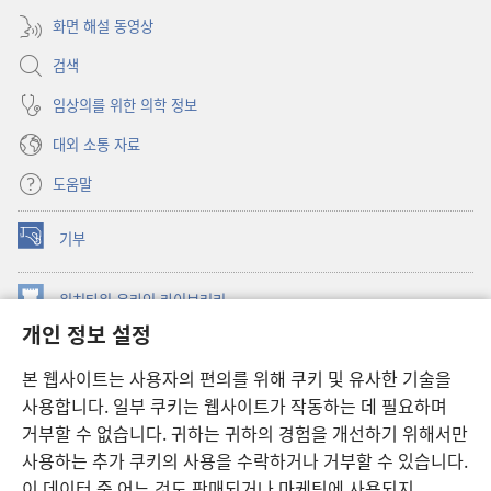
화면 해설 동영상
검색
임상의를 위한 의학 정보
대외 소통 자료
도움말
기부
(새로운
창
열기)
워치타워 온라인 라이브러리
(새로운
개인 정보 설정
창
®
JW Hub
열기)
(새로운
본 웹사이트는 사용자의 편의를 위해 쿠키 및 유사한 기술을
창
JW 라이브러리
사용합니다. 일부 쿠키는 웹사이트가 작동하는 데 필요하며
열기)
거부할 수 없습니다. 귀하는 귀하의 경험을 개선하기 위해서만
워치타워 라이브러리
사용하는 추가 쿠키의 사용을 수락하거나 거부할 수 있습니다.
이 데이터 중 어느 것도 판매되거나 마케팅에 사용되지