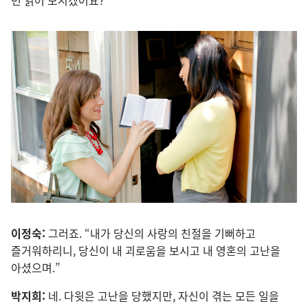
이정숙:
그러죠. “내
가 당신
의 사랑
의 친절
을 기뻐하고
즐거워하리니, 당신
이 내 괴로움
을 보시고 내 영혼
의 고난
을
아셨으며.”
박지희:
네. 다윗
은 고난
을 당했지만, 자신
이 겪는 모든 일
을