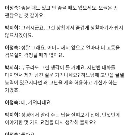
이정숙:
좋을 때
도 있고 안 좋을 때
도 있으세요. 오늘
은 좀
괜찮으신 것 같아요.
박지희:
그러시군요. 그런 상황
에서 즐겁게 생활
하기
가 쉽지
않으시겠어요.
이정숙:
정말 그래요. 어머니
께서 앞
으로 얼마나 더 고통
을
겪으실지 걱정
될 때
가 많아요.
박지희:
누구
라도 그런 생각
이 들 거예요. 지난번 대화
를
마치면서 제
가 남긴 질문 기억나세요? 하느님
께 고난
을 끝낼
능력
이 있으시다면 왜 고난
을 계속 허용
하고 계신가 하는
거였죠.
이정숙:
네, 기억
나네요.
박지희:
성경
에서 알려 주는 답
을 살펴보기 전
에, 먼젓번
에
이야기
한 몇 가지 요점
을 다시 생각
해 볼까요?
이정숙:
좋아요.