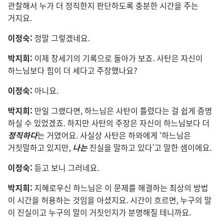
관찰
해서 누가 더 정직
한지 판단
하도록 충분
한 시간
을 주는
거지요.
이정숙:
정말 그렇겠네요.
박지희:
이제 창세기
의 기록
으로 돌아가 보죠. 사탄
은 자신
이
하느님
보다 힘
이 더 세다고 주장
했나요?
이정숙:
아니요.
박지희:
만일 그랬다면, 하느님
은 사탄
이 틀렸다는 걸 쉽게 증명
하실 수 있었겠죠. 하지만 사탄
의 주장
은 자신
이 하느님
보다 더
정직
하다
는 거였어요. 사실상 사탄
은 하와
에게 ‘하느님
은
거짓말
하고 있지만,
나
는
진실
을 말
하고 있다’고 말
한 셈
이에요.
이정숙:
듣고 보니 그러네요.
박지희:
지혜
로우신 하느님
은 이 문제
를 해결
하는 최상
의 방법
이 시간
을 허용
하는 것
임
을 아셨지요. 시간
이 흐르면, 누구
의 말
이 진실
이고 누구
의 말
이 거짓
인지가 분명
해질 테니까요.