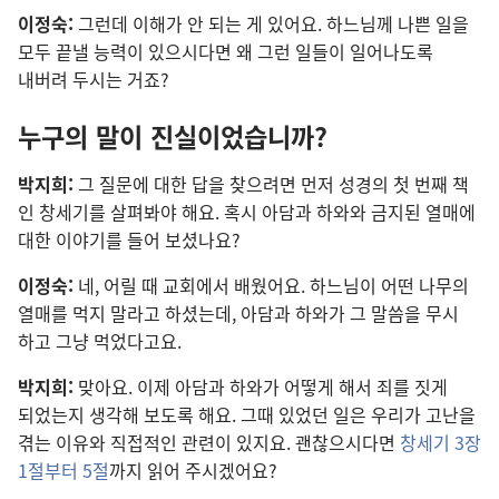
이정숙:
그런데 이해
가 안 되는 게 있어요. 하느님
께 나쁜 일
을
모두 끝낼 능력
이 있으시다면 왜 그런 일
들
이 일어나도록
내버려 두시는 거죠?
누구
의 말
이 진실
이었습니까?
박지희:
그 질문
에 대한 답
을 찾으려면 먼저 성경
의 첫 번째 책
인 창세기
를 살펴봐야 해요. 혹시 아담
과 하와
와 금지
된 열매
에
대한 이야기
를 들어 보셨나요?
이정숙:
네, 어릴 때 교회
에서 배웠어요. 하느님
이 어떤 나무
의
열매
를 먹지 말라고 하셨는데, 아담
과 하와
가 그 말씀
을 무시
하고 그냥 먹었다고요.
박지희:
맞아요. 이제 아담
과 하와
가 어떻게 해서 죄
를
짓게
되었는지 생각
해 보도록 해요. 그때 있었던 일
은 우리
가 고난
을
겪는 이유
와 직접적
인 관련
이 있지요. 괜찮으시다면
창세기 3
장
1
절
부터 5
절
까지 읽어 주시겠어요?