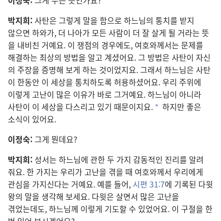
박지희:
사탄
은 그렇게 말
을 함
으로 하느님
의 통치
를 받지
않으면 하와
가, 더 나아가 모든 사람
이 더 잘 살게 될 거라는 뜻
을 내비친 거예요. 이 쟁점
의 경우
에도, 여호와
께서는 문제
를
해결
하는 최상
의 방법
을 알고 계셨어요. 그 방법
은 사탄
이 자신
의 주장
을 증명
해 보게 하는 것
이었지요. 그래서 하느님
은 사탄
이 한동안 이 세상
을 통치
하도록 허용
하셨어요. 우리 주위
에
이렇게 고난
이 많은 이유
가 바로 그거
예요. 하느님
이 아니라
사탄
이 이 세상
을 다스리고 있기 때문
이지요.
하지만 좋은
*
소식
이 있어요.
이정숙:
그게 뭔데요?
박지희:
성서
는 하느님
에 관한 두 가지 감동적
인 진리
를 알려
줘요. 한 가지
는 우리
가 고난
을 겪을 때 여호와
께서 우리
에게
관심
을 가지신다는 거예요. 예
를 들어,
시편 31:7
에 기록
된 다윗
왕
의 말
을 생각
해 보세요. 다윗
은 살면서 많은 고난
을
겪었는데도, 하느님
께 이렇게 기도
할 수 있었어요. 이 구절
을 한
번 읽어 보시겠어요?