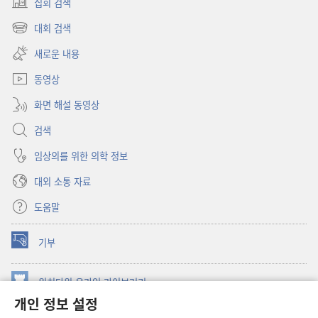
집회 검색
(새로운
창
대회 검색
(새로운
열기)
창
새로운 내용
열기)
동영상
화면 해설 동영상
검색
임상의를 위한 의학 정보
대외 소통 자료
도움말
기부
(새로운
창
열기)
워치타워 온라인 라이브러리
(새로운
개인 정보 설정
창
®
JW Hub