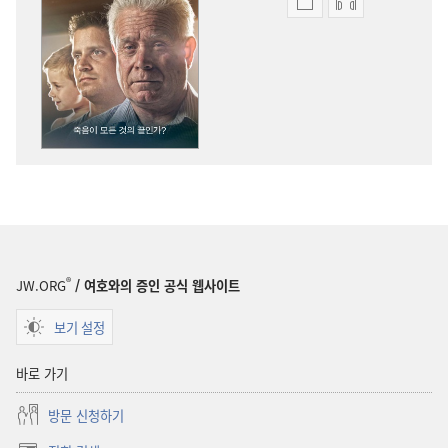
출판물
오디오
다운로드
다운로드
옵션
옵션
파수대
파수대
죽음이
죽음이
모든
모든
것의
것의
끝인가?
끝인가?
®
JW.ORG
/ 여호와의 증인 공식 웹사이트
보기 설정
바로 가기
방문 신청하기