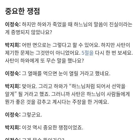
중요
한 쟁점
이정숙:
하지만 하와
가 죽었을 때 하느님
의 말씀
이 진실
이라는
게 증명
되지 않았나요?
박지희:
어떤 면
으로는 그렇다고 할 수 있어요. 하지만
사탄
이
제기
한 문제
는 그것
만이 아니었어요.
5
절
을
다시 한 번 보세요.
사탄
이 하와
에게 또 무슨 말
을 했나요?
이정숙:
그 열매
를 먹으면 눈
이 열릴 거라고 했네요.
박지희:
맞아요. 그리고 하와
가 “하느님
처럼 되어서 선악
을
알게” 될 거라고 했죠. 그러니까 사탄
은 하느님
이 사람
들
에게
뭔가 좋은 것
을 감추고 계시다는 주장
을 한 거예요.
이정숙:
그렇군요.
박지희:
이것 역시 중요
한 쟁점
이었죠.
이정숙:
그게 무슨 뜻
인가요?