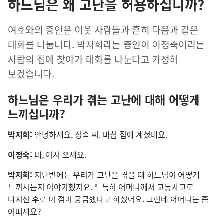
하느님은 왜 고난을 허용하십니까?
여호와
의 증인
은 이웃 사람
들
과 흔히 다음
과 같은
대화
를 나눕니다. 박지희라는 증인
이 이정숙이라는
사람
의 집
에 찾아가 대화
를 나눈다고 가정
해
보겠습니다.
하느님
은 우리
가 겪는 고난
에 대해 어떻게
느끼십니까?
박지희:
안녕
하세요, 정숙 씨. 마침 집
에 계셨네요.
이정숙:
네, 어서 오세요.
박지희:
지난번
에는 우리
가 고난
을 겪을 때 하느님
이 어떻게
느끼시는지 이야기
했지요.
특히 어머니
께서 교통사고
로
*
다치신 후
로 이 점
이 궁금
했다고 하셨어요. 그런데 어머니
는 좀
어떠
세요?