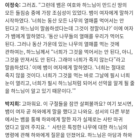
이정숙:
그러죠. “그런데 뱀
은 여호와 하느님
이 만드신 땅
의
모든 들짐승 중
에 가장 조심성
이 있었다. 뱀
이 여자
에게 말
하기
시작
하였다. ‘너희
는 동산 모든 나무
의 열매
를 먹어서는 안
된다고 하느님
이 말씀
하셨다는데 그것
이 정말
이냐?’ 이
에 여자
가 뱀
에게 말
하였다. ‘동산 나무
들
의 열매
를 우리
가 먹어도
된다. 그러나 동산 가운데 있는 나무
의 열매
를 먹는 것
에
관하여는, 하느님
께서 “너희
가 그것
을 먹어서는 안 된다, 아니,
그것
을 만져서도 안 된다. 그래야 너희
가 죽지 않는다”라고
말씀
하셨다.’ 이
에 뱀
이 여자
에게 말
하였다. ‘너희
는 절대
로
죽지 않을 것
이다. 너희
가 그것
을 먹는 바로 그날
에 필시 너희
눈
이 열리고, 너희
가 필시 하느님
처럼 되어서 선악
을 알게 될 줄
을 하느님
이 알고 있기 때문
이다.’”
박지희:
고마워요. 이 구절
들
을 잠깐 살펴볼까요? 여기 보시면,
뱀
이 여자 곧 하와
에게 말
을 했다고 나와요. 성서
의 다른 부분
에서는 뱀
을 통해 하와
에게 말
한 자
가 실제
로는 사탄 마귀
였다고 알려 주지요.
사탄
은 특정
한 나무
에 대한 하느님
의
*
명령
에 관해 하와
에게 질문
을 던졌어요. 하느님
은 아담
과 하와