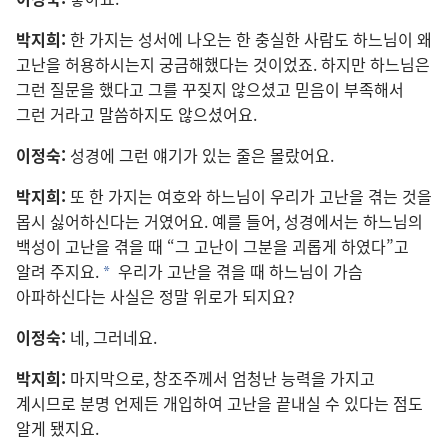
박지희:
한 가지
는 성서
에 나오는 한 충실
한 사람
도 하느님
이 왜
고난
을 허용
하시는지 궁금해했다는 것
이었죠. 하지만 하느님
은
그런 질문
을 했다고 그
를 꾸짖지 않으셨고 믿음
이 부족
해서
그런 거라고 말씀
하지도 않으셨어요.
이정숙:
성경
에 그런 얘기
가 있는 줄
은 몰랐어요.
박지희:
또 한 가지
는 여호와 하느님
이 우리
가 고난
을 겪는 것
을
몹시 싫어하신다는 거였어요. 예
를 들어, 성경
에서는 하느님
의
백성
이 고난
을 겪을 때 “그 고난
이 그분
을 괴롭게 하였다”고
알려 주지요.
우리
가 고난
을 겪을 때 하느님
이 가슴
*
아파하신다는 사실
은 정말 위로
가 되지요?
이정숙:
네, 그러네요.
박지희:
마지막
으로, 창조주
께서 엄청
난 능력
을 가지고
계시므로 분명 언제
든 개입
하여 고난
을 끝내실 수 있다는 점
도
알게 됐지요.