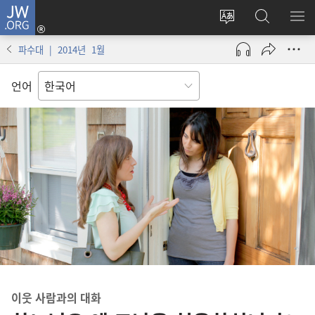
JW.ORG
로그인
사이트
JW.ORG
메
(새로운
언어
검색
보
창
파수대 | 2014년 1월
변경
열기)
언어
이웃 사람
과의 대화