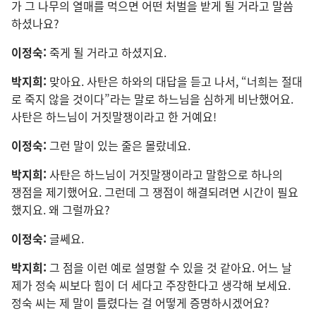
가 그 나무
의 열매
를 먹으면 어떤 처벌
을 받게 될 거라고 말씀
하셨나요?
이정숙:
죽게 될 거라고 하셨지요.
박지희:
맞아요. 사탄
은 하와
의 대답
을 듣고 나서, “너희
는 절대
로 죽지 않을 것
이다”라는 말
로 하느님
을 심하게 비난
했어요.
사탄
은 하느님
이 거짓말쟁이
라고 한 거예요!
이정숙:
그런 말
이 있는 줄
은 몰랐네요.
박지희:
사탄
은 하느님
이 거짓말쟁이
라고 말
함
으로 하나
의
쟁점
을 제기
했어요. 그런데 그 쟁점
이 해결
되려면 시간
이 필요
했지요. 왜 그럴까요?
이정숙:
글쎄요.
박지희:
그 점
을 이런 예
로 설명
할 수 있을 것 같아요. 어느 날
제
가 정숙 씨
보다 힘
이 더 세다고 주장
한다고 생각
해 보세요.
정숙 씨
는 제 말
이 틀렸다는 걸 어떻게 증명
하시겠어요?