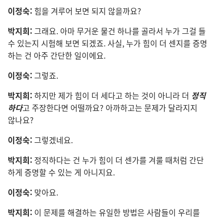
이정숙:
힘
을 겨루어 보면 되지 않을까요?
박지희:
그래요. 아마 무거운 물건 하나
를 골라서 누가 그걸 들
수 있는지 시험
해 보면 되겠죠. 사실, 누가 힘
이 더 센지
를 증명
하는 건 아주 간단
한 일
이에요.
이정숙:
그렇죠.
박지희:
하지만 제
가 힘
이 더 세다고 하는 것
이 아니라 더
정직
하다
고 주장
한다면 어떨까요? 아까
하고는 문제
가 달라지지
않나요?
이정숙:
그렇겠네요.
박지희:
정직
하다는 건 누가 힘
이 더 센
가
를 겨룰 때
처럼 간단
하게 증명
할 수 있는 게 아니지요.
이정숙:
맞아요.
박지희:
이 문제
를 해결
하는 유일
한 방법
은 사람
들
이 우리
를