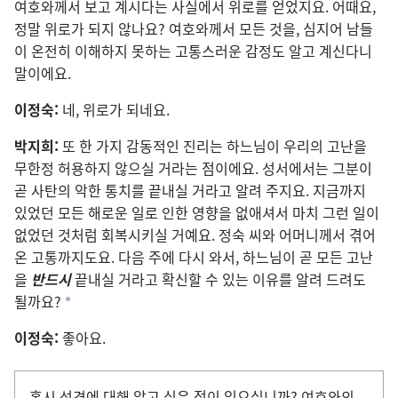
여호와
께서 보고 계시다는 사실
에서 위로
를 얻었지요. 어때요,
정말 위로
가 되지 않나요? 여호와
께서 모든 것
을, 심지어 남
들
이 온전
히 이해
하지 못하는 고통
스러운 감정
도 알고 계신다니
말
이에요.
이정숙:
네, 위로
가 되네요.
박지희:
또 한 가지 감동적
인 진리
는 하느님
이 우리
의 고난
을
무한정 허용
하지 않으실 거라는 점
이에요. 성서
에서는 그분
이
곧 사탄
의 악한 통치
를 끝내실 거라고 알려 주지요. 지금
까지
있었던 모든 해로운 일
로 인한 영향
을 없애셔서 마치 그런 일
이
없었던 것
처럼 회복
시키실 거예요. 정숙 씨
와 어머니
께서 겪어
온 고통
까지도요. 다음 주
에 다시 와서, 하느님
이 곧 모든 고난
을
반드시
끝내실 거라고 확신
할 수 있는 이유
를 알려 드려도
될까요?
*
이정숙:
좋아요.
혹시 성경
에 대해 알고 싶은 점
이 있으십니까? 여호와
의