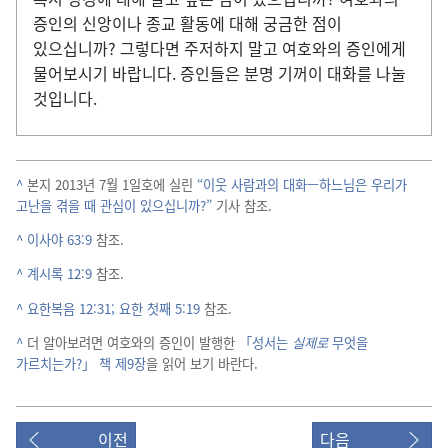
증인
의 신앙
이나 종교 활동
에 대해 궁금
한 점
이
있으십니까? 그렇다면 주저
하지 말고 여호와
의 증인
에게
물어보시기 바랍니다. 증인
들
은 분명 기꺼이 대화
를 나눌
것
입니다.
^
본지 2013
년 7
월 1
일호
에 실린
“이웃 사람
과의 대화—하느님
은 우리
가
고난
을 겪을 때 관심
이 있으십니까?”
기사 참조.
^
이사야 63:9
참조.
^
계시록 12:9
참조.
^
요한복음 12:31;
요한 첫째 5:19
참조.
^
더 알아보려면 여호와
의 증인
이 발행
한
「성서
는
실제
로
무엇
을
가르치는가?」 책 제
9
장
을 읽어 보기 바란다.
이전
다음