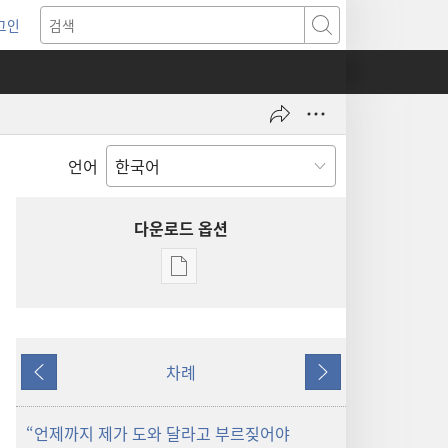
그인
새로운
검색
기)
언어
다운로드 옵션
출판물
다운로드
옵션
파수대
차례
2009년
이전
다음
12월
“언제까지 제가 도와 달라고 부르짖어야