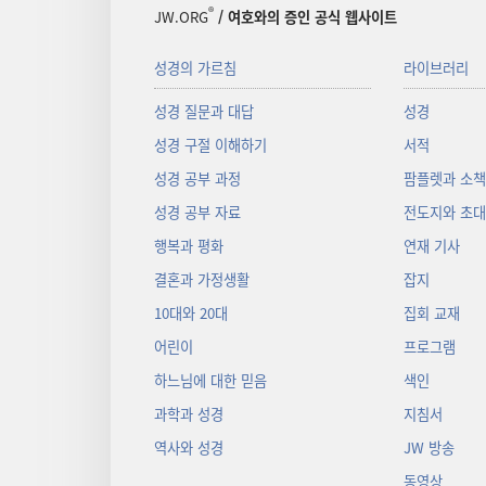
®
JW.ORG
/ 여호와의 증인 공식 웹사이트
성경의 가르침
라이브러리
성경 질문과 대답
성경
성경 구절 이해하기
서적
성경 공부 과정
팜플렛과 소
성경 공부 자료
전도지와 초
행복과 평화
연재 기사
결혼과 가정생활
잡지
10대와 20대
집회 교재
어린이
프로그램
하느님에 대한 믿음
색인
과학과 성경
지침서
역사와 성경
JW 방송
동영상