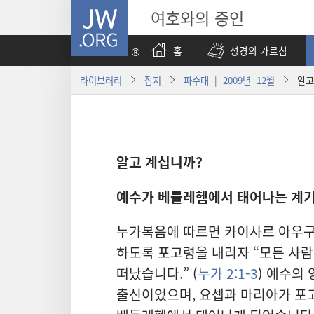
JW.ORG
여호와의 증인
홈
성경의 가르침
라이브러리
잡지
파수대 | 2009년 12월
알고
알고 계십니까?
예수가 베들레헴에서 태어나는 계기
누가복음에 따르면 카이사르 아우구
하도록 포고령을 내리자 “모든 사람
떠났습니다.” (
누가 2:1-3
) 예수의
출신이었으며, 요셉과 마리아가 포