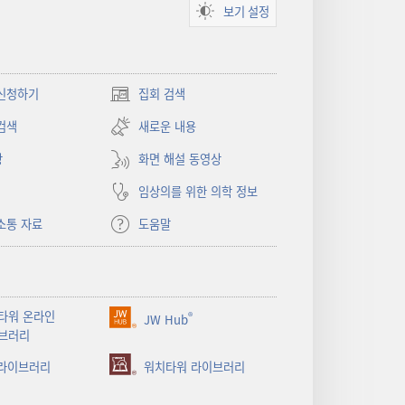
보기 설정
신청하기
집회 검색
(새로운
창
검색
새로운 내용
열기)
상
화면 해설 동영상
임상의를 위한 의학 정보
소통 자료
도움말
타워 온라인
®
JW Hub
(새로운
브러리
창
 라이브러리
열기)
워치타워 라이브러리