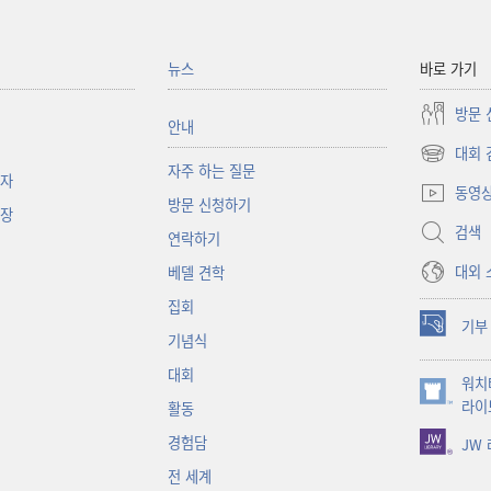
뉴스
바로 가기
방문 
안내
대회 
(새로운
자주 하는 질문
책자
창
동영
방문 신청하기
열기)
대장
검색
연락하기
대외 
베델 견학
집회
기부
(새로운
기념식
창
대회
워치
열기)
(새로운
라이
활동
창
경험담
JW
열기)
전 세계