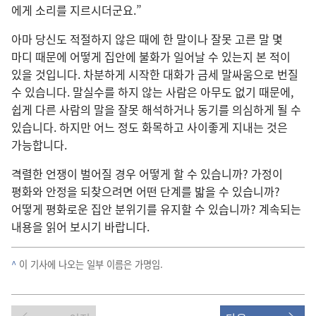
에게 소리
를 지르
시
더군요.”
아마 당신
도 적절
하지 않은 때
에 한 말
이나 잘못 고른 말 몇
마디 때문
에 어떻게 집안
에 불화
가 일어날 수 있는지 본 적
이
있을 것
입니다. 차분
하게 시작
한 대화
가 금세 말싸움
으로 번질
수 있습니다. 말실수
를 하지 않는 사람
은 아무
도 없기 때문
에,
쉽게 다른 사람
의 말
을 잘못 해석
하거나 동기
를 의심
하게 될 수
있습니다. 하지만 어느 정도 화목
하고 사이
좋게 지내는 것
은
가능
합니다.
격렬
한 언쟁
이 벌어질 경우 어떻게 할 수 있습니까? 가정
이
평화
와 안정
을 되찾으려면 어떤 단계
를 밟을 수 있습니까?
어떻게 평화
로운 집안 분위기
를 유지
할 수 있습니까? 계속
되는
내용
을 읽어 보시기 바랍니다.
^
이 기사
에 나오는 일부 이름
은 가명
임.