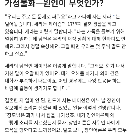
가정불화—원인이 무엇인가?
“우리
는 주
로 돈 문제
로 싸워요”라고 가나
에 사는 세라
는
*
털어놓습니다. 세라
는 제이컵
과 17
년째 결혼 생활
을 하고
있습니다. 세라
는 이렇게 말
합니다. “나
는 가족
을 돌보기 위해
열심
히 일
하는데 남편
은 우리
의 재정 상황
에 대해 한마디
도 안
해요. 그래서 정말 속상해요. 그럴 때
면 우리
는 몇 주
씩 말
도 안
하고 살죠.”
세라
의 남편
인 제이컵
은 이렇게 말
합니다. “그래요. 화
가 나서
거친 말
이 오갈 때
가 있어요. 대개 오해
를 하거나 의미 깊은
대화
가 부족
하기 때문
이죠. 어떤 경우
에는 과잉 반응
을 하는
바람
에 갈등
이 생기기
도 합니다.”
결혼
한 지 얼마 안 된, 인도
에 사는 네이선
은 어느 날 장인
이
장모
에게 소리
를 질렀을 때 있었던 일
을 이렇게 설명
합니다.
“장모
님
은 화
가 나서 집
을 나가셨죠. 내
가 장인어른
께 왜
그렇게 소리
를 지르셨는지 묻자, 장인어른
은 사위
인 나
에게
모욕
을 당한다고 느끼
셨어요. 알고 보니, 장인어른
은 우리 모두