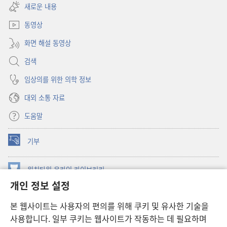
창
새로운 내용
열기)
동영상
화면 해설 동영상
검색
임상의를 위한 의학 정보
대외 소통 자료
도움말
기부
(새로운
창
열기)
워치타워 온라인 라이브러리
(새로운
개인 정보 설정
창
®
JW Hub
열기)
(새로운
본 웹사이트는 사용자의 편의를 위해 쿠키 및 유사한 기술을
창
JW 라이브러리
사용합니다. 일부 쿠키는 웹사이트가 작동하는 데 필요하며
열기)