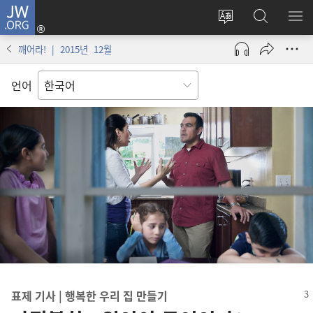
JW.ORG
로그인
사이트
JW.ORG
메
(새로운
언어
검색
보
창
깨어라! | 2015년 12월
변경
열기)
언어
표제 기사 | 행복
한 우리 집 만들기