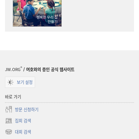
깨어라!
깨어라!
행복한
행복한
우리
우리
집
집
만들기
만들기
®
JW.ORG
/ 여호와의 증인 공식 웹사이트
보기 설정
바로 가기
방문 신청하기
집회 검색
(새로운
창
대회 검색
(새로운
열기)