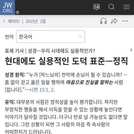
JW.ORG
로그인
사이트
JW.ORG
메
(새로운
언어
검색
보
창
깨어라! | 2015년 2월
변경
열기)
언어
표제 기사 | 성경—우리 시대
에도 실용적
인가?
현대에도 실용적인 도덕 표준—정직
성경 원칙:
“누가 [하느님
의] 천막
에 손님
이 될 수 있습니까? ···
흠 없이 걷고 옳은 일
을 행하며
마음
으로 진실
을 말
하는
사람
[입니다].”—
시편 15:1, 2
.
유익:
대부분
의 사람
은 정직성
을 높이 평가
합니다. 하지만
부정직
한 행동
을 해서 이득
을 얻을 수 있는 상황
에 놓인다면
이야기
가 달라질 것
입니다. 더구나 탄로 날 가능성
도 없다면 말
입니다. 그런 상황
이 되면 그 사람
의 마음 즉 속사람
이
어떠한지가 드러납니다.