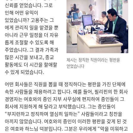
신뢰
를 얻었습니다. 그
로
인해 어떤 유익
이
있었습니까? 고용주
는 그
에게 관리직 일
을 맡겼을 뿐
아니라 근무 일정
을 더 자유
롭게 조절
할 수 있도록 해
주었습니다. 그 결과 가족
과
많은 시간
을 보내고, 종교
제시
는 정직
한 직원
이라는 평판
을
활동
에도 더 시간
을 할애
할
얻었습니다
수 있게 되었습니다.
어떤 회사
들
은 직원
을 뽑을 때 정직
하다는 평판
을 가진 단체
에
속한 사람
들
을 채용
하려고 합니다. 예
를 들어, 필리핀
의 한 회사
경영자
는 여호와
의 증인 지부 사무실
에 편지
하여 증인
들
이 그
회사
에 지원
하게 해 달라고 부탁
했습니다. 그
는 증인
들
이
“부지런
하고 정직
하며 열심
히 일
하는” 사람
들
이라고 칭찬
을
아끼지 않았습니다. 여호와
의 증인
이 이러
한 평판
을 갖게 된 것
은 여호와 하느님 덕분
입니다. 그분
은 우리
에게 “악
을 미워하고