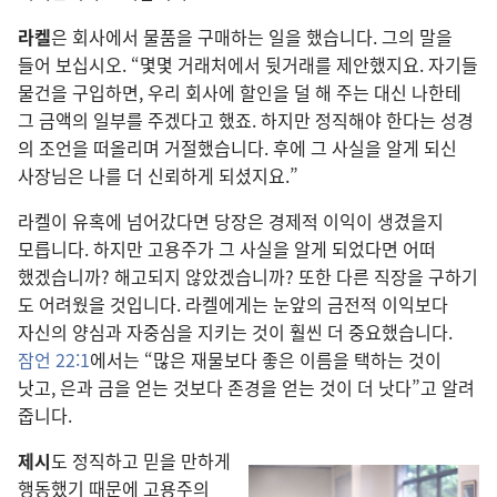
라켈
은 회사
에서 물품
을 구매
하는 일
을 했습니다. 그
의 말
을
들어 보십시오. “몇몇 거래처
에서 뒷거래
를 제안
했지요. 자기
들
물건
을 구입
하면, 우리 회사
에 할인
을 덜 해 주는 대신 나
한테
그 금액
의 일부
를 주겠다고 했죠. 하지만 정직
해야 한다는 성경
의 조언
을 떠올리며 거절
했습니다. 후
에 그 사실
을 알게 되신
사장
님
은 나
를 더 신뢰
하게 되셨지요.”
라켈
이 유혹
에 넘어갔다면 당장
은 경제적 이익
이 생겼을지
모릅니다. 하지만 고용주
가 그 사실
을 알게 되었다면 어떠
했겠습니까? 해고
되지 않았겠습니까? 또한 다른 직장
을 구하기
도 어려웠을 것
입니다. 라켈
에게는 눈
앞
의 금전적 이익
보다
자신
의 양심
과 자중심
을 지키는 것
이 훨씬 더 중요
했습니다.
잠언 22:1
에서는 “많은 재물
보다 좋은 이름
을 택하는 것
이
낫고, 은
과 금
을 얻는 것
보다 존경
을 얻는 것
이 더 낫다”고 알려
줍니다.
제시
도 정직
하고 믿을 만하게
행동
했기 때문
에 고용주
의