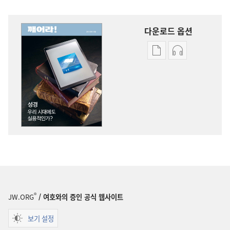
다운로드 옵션
출판물
오디오
다운로드
다운로드
옵션
옵션
깨어라!
깨어라!
성경
성경
—
—
우리
우리
시대에도
시대에도
실용적인가?
실용적인가?
®
JW.ORG
/ 여호와의 증인 공식 웹사이트
보기 설정