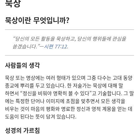
묵상
묵상
이란 무엇
입니까?
“당신
의 모든 활동
을 묵상
하고, 당신
의 행위
들
에 관심
을
쏟겠습니다.”
—
시편 77:12
.
사람
들
의 생각
묵상 또는 명상
에는 여러 형태
가 있으며 그중 다수
는 고대 동양
종교
에 뿌리
를 두고 있습니다. 한 저술가
는 묵상
에 대해 말
하면서 “정신
을 비워야 명확
히 볼 수 있다”고 기술
합니다. 그 말
에는 특정
한 단어
나 이미지
에 초점
을 맞추면서 모든 생각
을
비우는 것
이 마음
의 평화
와 명료
한 정신과 영적 계몽
을 얻는 데
도움
이 된다는 뜻
이 담겨 있습니다.
성경
의 가르침