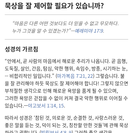
묵상
을 잘 제어
할 필요
가 있습니까?
“마음
은 다른 어떤 것
보다도
더
믿을
수
없고 무모
하다.
누가
그것
을 알
수
있겠는가?”—
예레미야 17:9
.
성경
의 가르침
“안
에서, 곧 사람
의 마음
에서 해로운 추리
가 나옵니다. 곧 음행,
도둑질, 살인, 간음, 탐심, 악한 행위, 속임수, 방종, 시기
하는 눈,
··· 비합리적
인 일
입니다.” (
마가복음 7:21, 22
) 그렇습니다. 불
을 잘 관리
해야 하듯 묵상
도 잘 제어
해야 합니다! 그렇지 않으면
부적절
한 생각
으로 인해 해로운 욕망
을 품게 될 수 있으며,
그러한 욕망
은 걷잡을 수 없이 커져 결국 악한 행위
로 이어질 수
있습니다.—
야고보서 1:14, 15
.
따라서 성경
은 ‘참된 것, 의로운 것, 순결
한 것, 사랑
스러운 것,
좋은 말
을 듣는 것, 덕
이 되는 것, 칭찬
할 만한 것
들’에 관해 묵상
하라고 권합니다. (
빌립보서 4:8, 9
) 그러한 좋은 생각
을