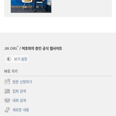
스트레스
스트레스
—
—
어떻게
어떻게
관리하고
관리하고
계십니까?
계십니까?
®
JW.ORG
/ 여호와의 증인 공식 웹사이트
보기 설정
바로 가기
방문 신청하기
집회 검색
(새로운
창
대회 검색
(새로운
열기)
창
새로운 내용
열기)