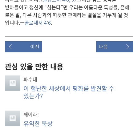
받아들이고 정신
에 “심는다”면 우리
는 아름다운 특성
들, 은혜
로운 말, 다른 사람
과의 따뜻
한 관계
라는 결실
을 거두게 될 것
입니다.—
골로새서 4:6
.
이전
다음
관심 있을 만한 내용
파수대
이 험난한 세상에서 평화를 발견할 수
있는가?
깨어라!
유익한 묵상