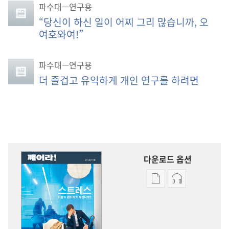
파수대—연구용
“당신이 하신 일이 어찌 그리 많습니까, 오
여호와여!”
파수대—연구용
더 즐겁고 유익하게 개인 연구를 하려면
다운로드 옵션
출판물
오디오
다운로드
다운로드
옵션
옵션
깨어라!
깨어라!