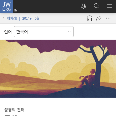
JW.ORG
로그인
사이트
JW.ORG
메
(새로운
언어
검색
보
창
깨어라! | 2014년 5월
변경
열기)
언어
성경
의 견해