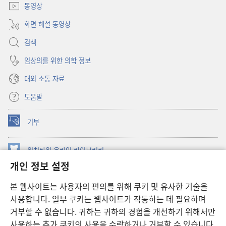
동영상
화면 해설 동영상
검색
임상의를 위한 의학 정보
대외 소통 자료
도움말
기부
(새로운
창
열기)
워치타워 온라인 라이브러리
(새로운
개인 정보 설정
창
®
JW Hub
열기)
(새로운
본 웹사이트는 사용자의 편의를 위해 쿠키 및 유사한 기술을
창
JW 라이브러리
사용합니다. 일부 쿠키는 웹사이트가 작동하는 데 필요하며
열기)
거부할 수 없습니다. 귀하는 귀하의 경험을 개선하기 위해서만
워치타워 라이브러리
사용하는 추가 쿠키의 사용을 수락하거나 거부할 수 있습니다.