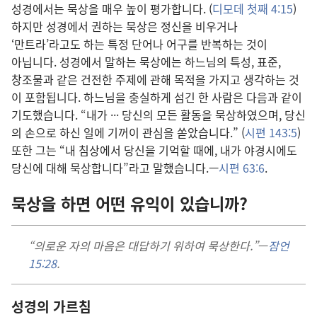
성경
에서는 묵상
을 매우 높이 평가
합니다. (
디모데 첫째 4:15
)
하지만 성경
에서 권하는 묵상
은 정신
을 비우거나
‘만트라’라고도 하는 특정 단어
나 어구
를 반복
하는 것
이
아닙니다. 성경
에서 말
하는 묵상
에는 하느님
의 특성, 표준,
창조물
과 같은 건전
한 주제
에 관해 목적
을 가지고 생각
하는 것
이 포함
됩니다. 하느님
을 충실
하게 섬긴 한 사람
은 다음
과 같이
기도
했습니다. “내
가 ··· 당신
의 모든 활동
을 묵상
하였으며, 당신
의 손
으로 하신 일
에 기꺼이 관심
을 쏟았습니다.” (
시편 143:5
)
또한 그
는 “내 침상
에서 당신
을 기억
할 때
에, 내
가 야경시
에도
당신
에 대해 묵상
합니다”라고 말
했습니다.—
시편 63:6
.
묵상
을 하면 어떤 유익
이 있습니까?
“의로운 자
의 마음
은 대답
하기 위하여 묵상
한다.”
—
잠언
15:28
.
성경
의 가르침