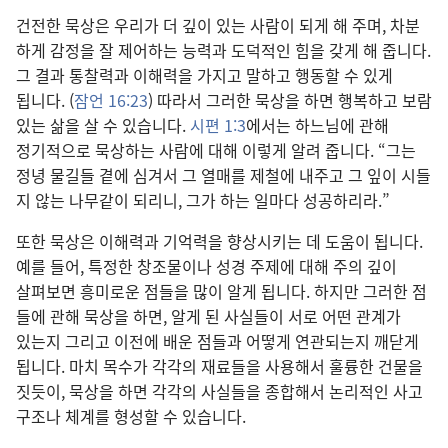
건전
한 묵상
은 우리
가 더 깊이 있는 사람
이 되게 해 주며, 차분
하게 감정
을 잘 제어
하는 능력
과 도덕적
인 힘
을 갖게 해 줍니다.
그 결과 통찰력
과 이해력
을 가지고 말
하고 행동
할 수 있게
됩니다. (
잠언 16:23
) 따라서 그러한 묵상
을 하면 행복
하고 보람
있는 삶
을 살 수 있습니다.
시편 1:3
에서는 하느님
에 관해
정기적
으로 묵상
하는 사람
에 대해 이렇게 알려 줍니다. “그
는
정녕 물길
들 곁
에 심겨서 그 열매
를 제철
에 내주고 그 잎
이 시들
지 않는 나무
같이 되리니, 그
가 하는 일
마다 성공
하리라.”
또한 묵상
은 이해력
과 기억력
을 향상
시키는 데 도움
이 됩니다.
예
를 들어, 특정
한 창조물
이나 성경 주제
에 대해 주
의 깊이
살펴보면 흥미
로운 점
들
을 많이 알게 됩니다. 하지만 그러한 점
들
에 관해 묵상
을 하면, 알게 된 사실
들
이 서로 어떤 관계
가
있는지 그리고 이전
에 배운 점
들
과 어떻게 연관
되는지 깨닫게
됩니다. 마치 목수
가 각각
의 재료
들
을 사용
해서 훌륭
한 건물
을
짓듯이, 묵상
을 하면 각각
의 사실
들
을 종합
해서 논리적
인 사고
구조
나 체계
를 형성
할 수 있습니다.