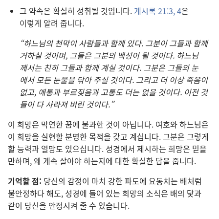
그 약속
은 확실
히 성취
될 것
입니다.
계시록 21:3, 4
은
이렇게 알려 줍니다.
“하느님
의 천막
이 사람
들
과 함께 있다. 그분
이 그
들
과 함께
거하실 것
이며, 그
들
은 그분
의 백성
이 될 것
이다. 하느님
께서는 친히 그
들
과 함께 계실 것
이다. 그분
은 그
들
의 눈
에서 모든 눈물
을 닦아 주실 것
이다. 그리고
더
이상 죽음
이
없고, 애통
과 부르짖음
과 고통
도 더는 없을 것
이다. 이전 것
들
이 다 사라져 버린 것
이다.”
이 희망
은 막연
한 꿈
에 불과
한 것
이 아닙니다. 여호와 하느님
은
이 희망
을 실현
할 분명
한 목적
을 갖고 계십니다. 그분
은 그렇게
할 능력
과 열망
도 있으십니다. 성경
에서 제시
하는 희망
은 믿을
만하며, 왜 계속 살아야 하는지에 대한 확실
한 답
을 줍니다.
기억
할 점:
당신
의 감정
이 마치 강한 파도
에 요동
치는 배
처럼
불안정
하다 해도, 성경
에 들어 있는 희망
의 소식
은 배
의 닻
과
같이 당신
을 안정
시켜 줄 수 있습니다.