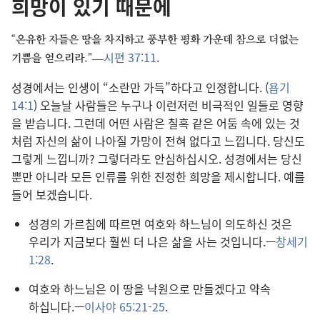
희망이 있기 때문에
“온유
한 자
들
은 땅
을 차지
하고 풍부
한 평화 가운데 참으로 더없는
시편 37:11
기쁨
을 얻으리라.”—
.
성경
에서는 인생
이 “소란
만 가득”하다고 인정
합니다. (
욥기
14:1
) 오늘날 사람
들
은 누구나 이런저런 비극적
인 일
들
로 영향
을 받습니다. 그런데 어떤 사람
은 칠흑 같은 어둠 속
에 있는 것
처럼 자신
의 삶
이 나아질 가망
이 전혀 없다고 느낍니다. 당신
도
그렇게 느낍니까? 그렇더라도 안심
하십시오. 성경
에서는 당신
뿐만 아니라 모든 인류
를 위한 진정
한 희망
을 제시
합니다. 예
를
들어 보겠습니다.
성경
의 가르침
에 따르면 여호와 하느님
이 의도
하신 것
은
우리
가 지금
보다 훨씬 더 나은 삶
을 사는 것
입니다.—
창세기
1:28
.
여호와 하느님
은 이 땅
을 낙원
으로 만들겠다고 약속
하십니다.—
이사야 65:21-25
.