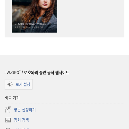
다운로드
다운로드
옵션
옵션
깨어라!
깨어라!
더
더
살아야
살아야
할
할
이유가
이유가
있을까?
있을까?
—
—
삶을
삶을
®
포기하지
포기하지
JW.ORG
/ 여호와의 증인 공식 웹사이트
말아야
말아야
보기 설정
할
할
세
세
바로 가기
가지
가지
이유
이유
방문 신청하기
집회 검색
(새로운
창