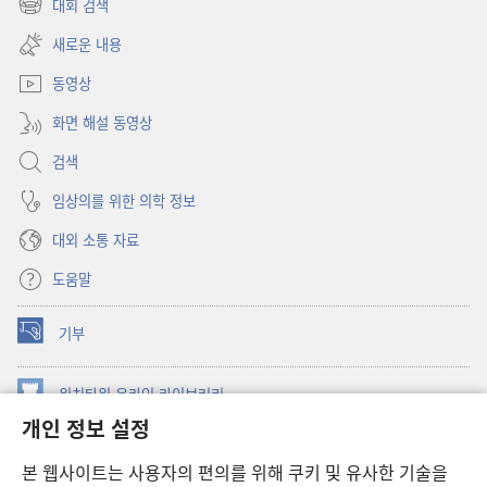
대회 검색
(새로운
열기)
창
새로운 내용
열기)
동영상
화면 해설 동영상
검색
임상의를 위한 의학 정보
대외 소통 자료
도움말
기부
(새로운
창
열기)
워치타워 온라인 라이브러리
(새로운
개인 정보 설정
창
®
JW Hub
열기)
(새로운
본 웹사이트는 사용자의 편의를 위해 쿠키 및 유사한 기술을
창