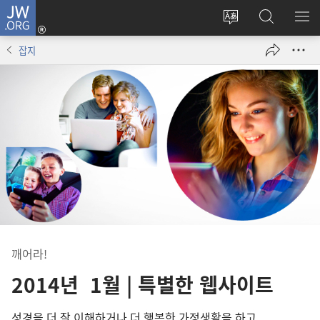
JW.ORG
로그인
사이트
JW.ORG
메
(새로운
언어
검색
보
창
잡지
변경
열기)
깨어라!
2014년 1월 | 특별한 웹사이트
성경을 더 잘 이해하거나 더 행복한 가정생활을 하고