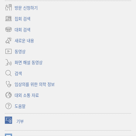
방문 신청하기
집회 검색
(새로운
창
대회 검색
(새로운
열기)
창
새로운 내용
열기)
동영상
화면 해설 동영상
검색
임상의를 위한 의학 정보
대외 소통 자료
도움말
기부
(새로운
창