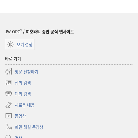
방법
방법
®
JW.ORG
/ 여호와의 증인 공식 웹사이트
보기 설정
바로 가기
방문 신청하기
집회 검색
(새로운
창
대회 검색
(새로운
열기)
창
새로운 내용
열기)
동영상
화면 해설 동영상