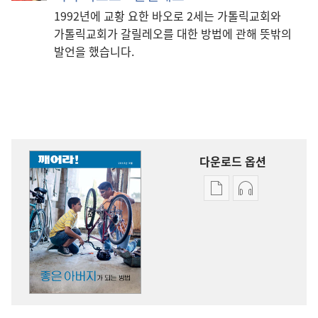
1992년에 교황 요한 바오로 2세는 가톨릭교회와
가톨릭교회가 갈릴레오를 대한 방법에 관해 뜻밖의
발언을 했습니다.
다운로드 옵션
출판물
오디오
다운로드
다운로드
옵션
옵션
깨어라!
깨어라!
좋은
좋은
아버지가
아버지가
되는
되는