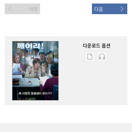
이전
다음
다운로드 옵션
출판물
오디오
다운로드
다운로드
옵션
옵션
깨어라!
깨어라!
왜
왜
이렇게
이렇게
참을성이
참을성이
없는가?
없는가?