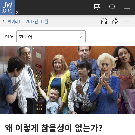
JW.ORG
로그인
사이트
JW.ORG
메
(새로운
언어
검색
보
창
깨어라! | 2012년 12월
변경
열기)
언어
왜 이렇게 참을성이 없는가?