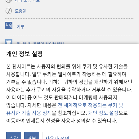
도움말
기부
(새로운
창
열기)
워치타워 온라인 라이브러리
(새로운
개인 정보 설정
창
®
JW Hub
열기)
(새로운
본 웹사이트는 사용자의 편의를 위해 쿠키 및 유사한 기술을
창
JW 라이브러리
사용합니다. 일부 쿠키는 웹사이트가 작동하는 데 필요하며
열기)
거부할 수 없습니다. 귀하는 귀하의 경험을 개선하기 위해서만
워치타워 라이브러리
사용하는 추가 쿠키의 사용을 수락하거나 거부할 수 있습니다.
이 데이터 중 어느 것도 판매되거나 마케팅에 사용되지
않습니다. 자세한 내용은
전 세계적으로 적용되는 쿠키 및
유사한 기술 사용 정책
을 참조하십시오.
개인 정보 설정
으로
Copyright
© 2026 Watch Tower Bible and Tract Society of Pennsylvania.
이동하여 언제든지 설정을 사용자 정의할 수 있습니다.
차
이용 약관
|
개인 정보 보호 정책
|
개인 정보 보호 설정
보
수락
거부
사용자 정의