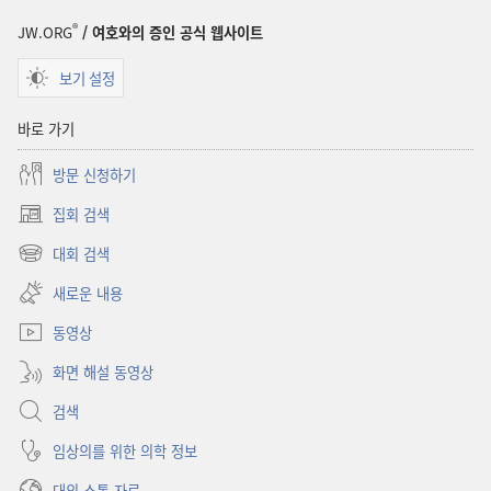
®
JW.ORG
/ 여호와의 증인 공식 웹사이트
보기 설정
바로 가기
방문 신청하기
집회 검색
(새로운
창
대회 검색
(새로운
열기)
창
새로운 내용
열기)
동영상
화면 해설 동영상
검색
임상의를 위한 의학 정보
대외 소통 자료