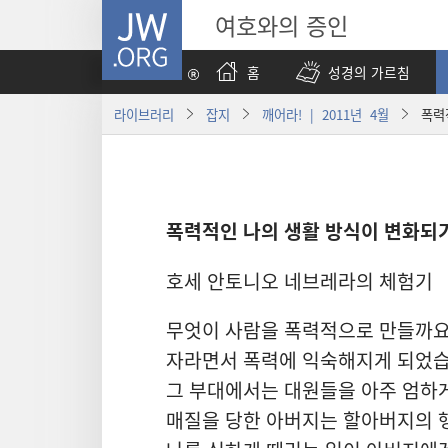
JW.ORG
여호와의 증인
홈
성경의 가르침
라이브러리
잡지
깨어라! | 2011년 4월
폭력
폭력적인 나의 생활 방식이 변화되
호세 안토니오 네브레라의 체험기
무엇이 사람을 폭력적으로 만들까요
자라면서 폭력에 익숙해지게 되었습
그 부대에서는 대원들을 아주 엄하
매질을 당한 아버지는 할아버지의 