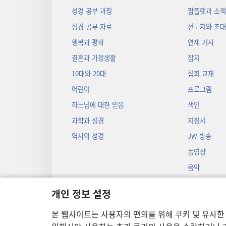
성경 공부 과정
팜플렛과 소
성경 공부 자료
전도지와 초
행복과 평화
연재 기사
결혼과 가정생활
잡지
10대와 20대
집회 교재
어린이
프로그램
하느님에 대한 믿음
색인
과학과 성경
지침서
역사와 성경
JW 방송
동영상
음악
오디오 드라마
개인 정보 설정
성경 입체낭독
본 웹사이트는 사용자의 편의를 위해 쿠키 및 유사한