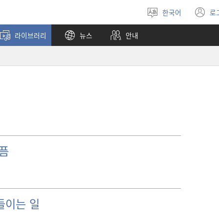
한국어
로
언어
(
선택
창
라이브러리
뉴스
안내
열
슬픔
들이는 일