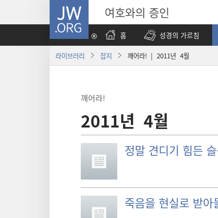
JW.ORG
여호와의 증인
홈
성경의 가르침
라이브러리
잡지
깨어라! | 2011년 4월
깨어라!
2011년 4월
정말 견디기 힘든 
죽음을 현실로 받아