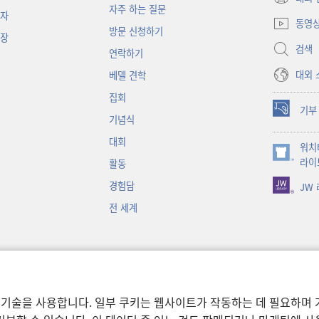
(새로운
자주 하는 질문
책자
창
동영
방문 신청하기
열기)
대장
검색
연락하기
대외 
베델 견학
집회
기부
(새로운
기념식
창
대회
워치
열기)
(새로운
라이
활동
창
경험담
JW
열기)
전 세계
 기술을 사용합니다. 일부 쿠키는 웹사이트가 작동하는 데 필요하며 