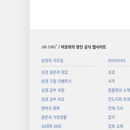
®
JW.ORG
/ 여호와의 증인 공식 웹사이트
성경의 가르침
라이브러리
성경 질문과 대답
성경
성경 구절 이해하기
서적
성경 공부 과정
팜플렛과 소
성경 공부 자료
전도지와 초
행복과 평화
연재 기사
결혼과 가정생활
잡지
10대와 20대
집회 교재