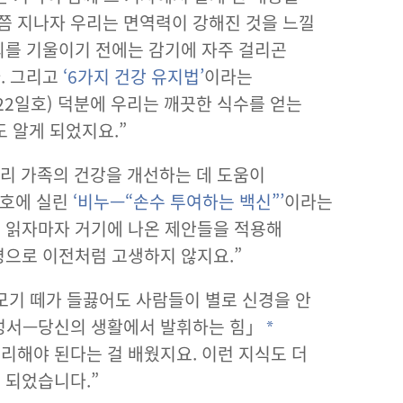
쯤 지나자 우리는 면역력이 강해진 것을 느낄
의를 기울이기 전에는 감기에 자주 걸리곤
. 그리고
‘6가지 건강 유지법’
이라는
 22일호) 덕분에 우리는 깨끗한 식수를 얻는
 알게 되었지요.”
우리 가족의 건강을 개선하는 데 도움이
2일호에 실린
‘비누—“손수 투여하는 백신”’
이라는
를 읽자마자 거기에 나온 제안들을 적용해
병으로 이전처럼 고생하지 않지요.”
모기 떼가 들끓어도 사람들이 별로 신경을 안
「성서—당신의 생활에서 발휘하는 힘」
*
리해야 된다는 걸 배웠지요. 이런 지식도 더
 되었습니다.”