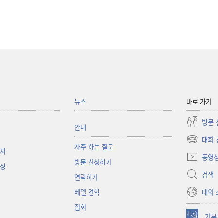
뉴스
바로 가기
방문 
안내
대회 
(새로운
자주 하는 질문
책자
창
동영
방문 신청하기
열기)
대장
검색
연락하기
대외 
베델 견학
집회
기부