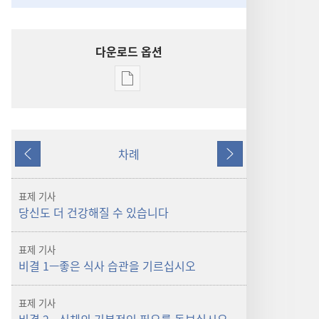
다운로드 옵션
출판물
다운로드
옵션
깨어라!
차례
2011년
이전
다음
3월
표제 기사
당신도 더 건강해질 수 있습니다
표제 기사
비결 1—좋은 식사 습관을 기르십시오
표제 기사