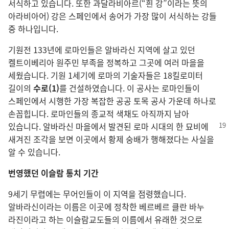
서식하고 있습니다. 또한 과달라비아르(“흰 강”이라는 뜻의
아라비아어) 강은 스페인에서 송어가 가장 많이 서식하는 강들
중 하나입니다.
기원전 133년에 로마인들은 알바라신 지역에 살고 있던
켈트이베리아 원주민 부족을 정복하고 그곳에 여러 마을을
세웠습니다. 기원 1세기에 로마의 기술자들은 18킬로미터
길이의
수로(1)
를 건설하였습니다. 이 공사는 로마인들이
스페인에서 시행한 가장 복잡한 공공 토목 공사 가운데 하나로
손꼽힙니다. 로마인들의 종교적 색채도 아직까지 남아
있습니다. 알바라신 마을에서 발견된
로마 시대의 한 묘비에
새겨진 조각을 보면 이곳에서 황제 숭배가 행해졌다는 사실을
알 수 있습니다.
번영했던 이슬람 통치 기간
9세기 무렵에는 무어인들이 이 지역을 점령했습니다.
알바라신이라는 이름은 이곳에 정착한 베르베르 클란 바누
라진이라고 하는 이슬람교도들의 이름에서 유래한 것으로