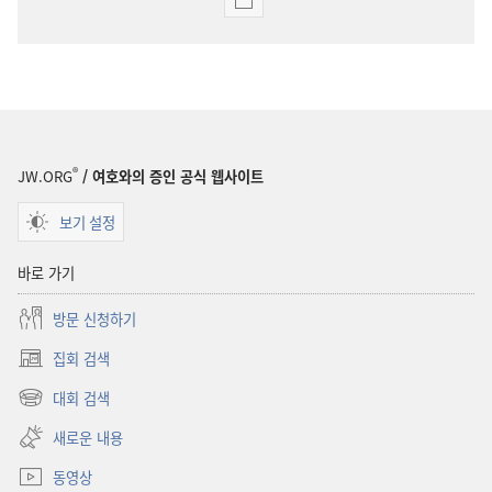
출판물
다운로드
옵션
깨어라!
2009년
7월
®
JW.ORG
/ 여호와의 증인 공식 웹사이트
보기 설정
바로 가기
방문 신청하기
집회 검색
(새로운
창
대회 검색
(새로운
열기)
창
새로운 내용
열기)
동영상