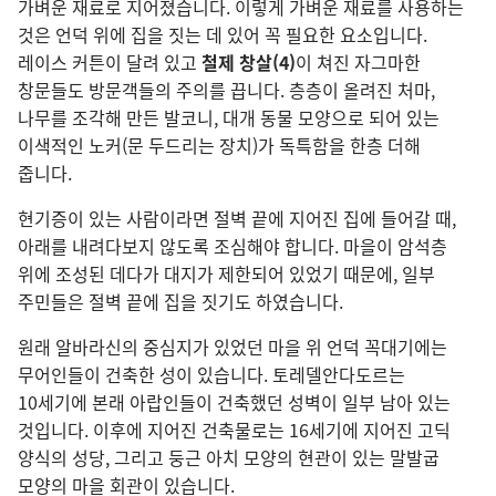
가벼운 재료로 지어졌습니다. 이렇게 가벼운 재료를 사용하는
것은 언덕 위에 집을 짓는 데 있어 꼭 필요한 요소입니다.
레이스 커튼이 달려 있고
철제 창살(4)
이 쳐진 자그마한
창문들도 방문객들의 주의를 끕니다. 층층이 올려진 처마,
나무를 조각해 만든 발코니, 대개 동물 모양으로 되어 있는
이색적인 노커(문 두드리는 장치)가 독특함을 한층 더해
줍니다.
현기증이 있는 사람이라면 절벽 끝에 지어진 집에 들어갈 때,
아래를 내려다보지 않도록 조심해야 합니다. 마을이 암석층
위에 조성된 데다가 대지가 제한되어 있었기 때문에, 일부
주민들은 절벽 끝에 집을 짓기도 하였습니다.
원래 알바라신의 중심지가 있었던 마을 위 언덕 꼭대기에는
무어인들이 건축한 성이 있습니다. 토레델안다도르는
10세기에 본래 아랍인들이 건축했던 성벽이 일부 남아 있는
것입니다. 이후에 지어진 건축물로는 16세기에 지어진 고딕
양식의 성당, 그리고 둥근 아치 모양의 현관이 있는 말발굽
모양의 마을 회관이 있습니다.