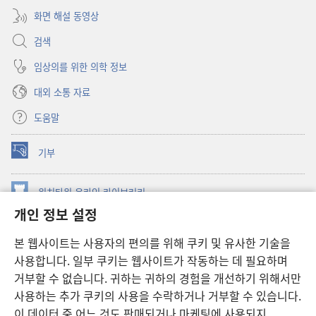
화면 해설 동영상
검색
임상의를 위한 의학 정보
대외 소통 자료
도움말
기부
(새로운
창
열기)
워치타워 온라인 라이브러리
(새로운
개인 정보 설정
창
®
JW Hub
열기)
(새로운
본 웹사이트는 사용자의 편의를 위해 쿠키 및 유사한 기술을
창
JW 라이브러리
사용합니다. 일부 쿠키는 웹사이트가 작동하는 데 필요하며
열기)
거부할 수 없습니다. 귀하는 귀하의 경험을 개선하기 위해서만
워치타워 라이브러리
사용하는 추가 쿠키의 사용을 수락하거나 거부할 수 있습니다.
이 데이터 중 어느 것도 판매되거나 마케팅에 사용되지