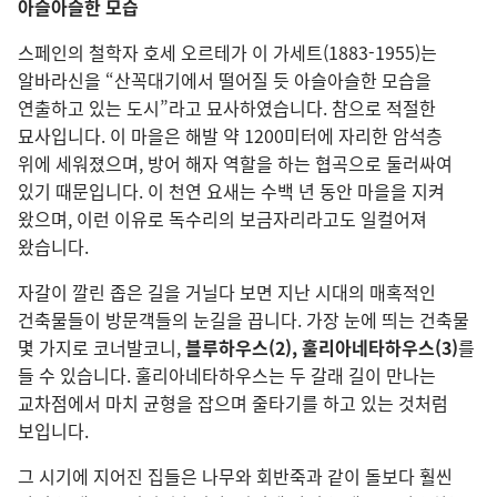
아슬아슬한 모습
스페인의 철학자 호세 오르테가 이 가세트(1883-1955)는
알바라신을 “산꼭대기에서 떨어질 듯 아슬아슬한 모습을
연출하고 있는 도시”라고 묘사하였습니다. 참으로 적절한
묘사입니다. 이 마을은 해발 약 1200미터에 자리한 암석층
위에 세워졌으며, 방어 해자 역할을 하는 협곡으로 둘러싸여
있기 때문입니다. 이 천연 요새는 수백 년 동안 마을을 지켜
왔으며, 이런 이유로 독수리의 보금자리라고도 일컬어져
왔습니다.
자갈이 깔린 좁은 길을 거닐다 보면 지난 시대의 매혹적인
건축물들이 방문객들의 눈길을 끕니다. 가장 눈에 띄는 건축물
몇 가지로 코너발코니,
블루하우스(2), 훌리아네타하우스(3)
를
들 수 있습니다. 훌리아네타하우스는 두 갈래 길이 만나는
교차점에서 마치 균형을 잡으며 줄타기를 하고 있는 것처럼
보입니다.
그 시기에 지어진 집들은 나무와 회반죽과 같이 돌보다 훨씬