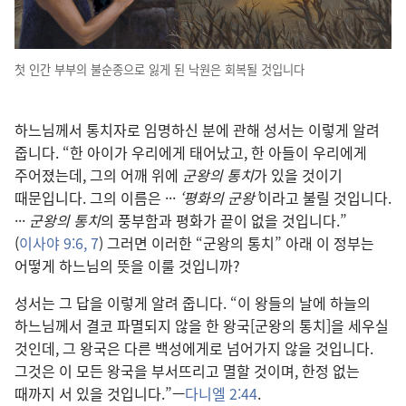
첫 인간 부부의 불순종으로 잃게 된 낙원은 회복될 것입니다
하느님께서 통치자로 임명하신 분에 관해 성서는 이렇게 알려
줍니다. “한 아이가 우리에게 태어났고, 한 아들이 우리에게
주어졌는데, 그의 어깨 위에
군왕의 통치
가 있을 것이기
때문입니다. 그의 이름은 ···
‘평화의 군왕’
이라고 불릴 것입니다.
···
군왕의 통치
의 풍부함과 평화가 끝이 없을 것입니다.”
(
이사야 9:6, 7
) 그러면 이러한 “군왕의 통치” 아래 이 정부는
어떻게 하느님의 뜻을 이룰 것입니까?
성서는 그 답을 이렇게 알려 줍니다. “이 왕들의 날에 하늘의
하느님께서 결코 파멸되지 않을 한 왕국[군왕의 통치]을 세우실
것인데, 그 왕국은 다른 백성에게로 넘어가지 않을 것입니다.
그것은 이 모든 왕국을 부서뜨리고 멸할 것이며, 한정 없는
때까지 서 있을 것입니다.”—
다니엘 2:44
.