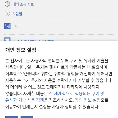
대외 소통 자료
도움말
기부
(새로운
창
열기)
워치타워 온라인 라이브러리
(새로운
개인 정보 설정
창
®
JW Hub
열기)
(새로운
본 웹사이트는 사용자의 편의를 위해 쿠키 및 유사한 기술을
창
JW 라이브러리
사용합니다. 일부 쿠키는 웹사이트가 작동하는 데 필요하며
열기)
거부할 수 없습니다. 귀하는 귀하의 경험을 개선하기 위해서만
워치타워 라이브러리
사용하는 추가 쿠키의 사용을 수락하거나 거부할 수 있습니다.
이 데이터 중 어느 것도 판매되거나 마케팅에 사용되지
않습니다. 자세한 내용은
전 세계적으로 적용되는 쿠키 및
유사한 기술 사용 정책
을 참조하십시오.
개인 정보 설정
으로
Copyright
© 2026 Watch Tower Bible and Tract Society of Pennsylvania.
이동하여 언제든지 설정을 사용자 정의할 수 있습니다.
차
이용 약관
|
개인 정보 보호 정책
|
개인 정보 보호 설정
보