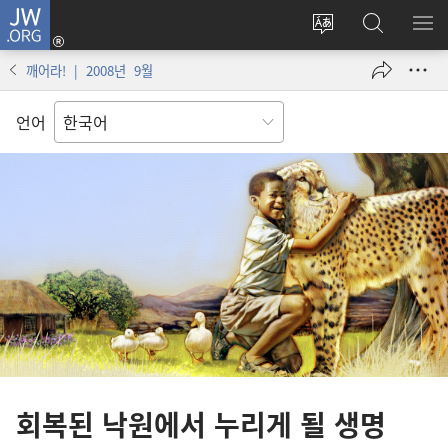
JW.ORG
로그인
사이트
JW.ORG
메
(새로운
언어
검색
보
창
깨어라! | 2008년 9월
변경
열기)
언어
회복된 낙원에서 누리게 될 생명