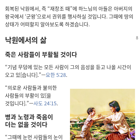
회복된 낙원에서, 즉 “재창조 때”에 하느님의 아들은 아버지의
왕국에서 ‘군왕’으로서 권위를 행사하실 것입니다. 그때에 땅의
상태가 어떠할지 알아보도록 하겠습니다.
낙원에서의 삶
죽은 사람들이 부활될 것이다
“기념 무덤에 있는 모든 사람이 그의 음성을 듣고 나올 시간이
오고 있[습니다].”—
요한 5:28
.
“의로운 사람들과 불의한
사람들의 부활이 있[을
것입니다].”—
사도 24:15
.
병과 노령과 죽음이
더는 없을 것이다
“그때에 눈먼 사람들의 눈이