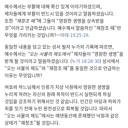
예수께서는 부활에 대해 확신 있게 이야기하셨으며,
제자들에게 부활이 반드시 있을 것이라고 말씀하셨습니다.
또한
“재창조 때”
에 그들이 “영원한 생명을 상속받을
것”이라고 언급하셨습니다. 예수께서 말씀하신 “재창조 때”란
무엇을 가리키는 것입니까?—
마태 19:25-29
.
동일한 내용을 담고 있는 성서 필자 누가의 기록에 따르면,
예수께서는
“오는 사물의 제도에서”
제자들이 “영원한 생명”을
받게 될 것이라고 말씀하셨습니다. (
누가 18:28-30
) 성서에서
“오는 사물의 제도”와 “재창조 때”를 동일한 것으로 언급하는
이유는 무엇입니까?
여호와 하느님께서 인류가 지상 낙원에서 영원한 생명을
누리게 하려는 자신의 원래 목적이 반드시 실현되게 하실
것임을 강조하기 위해서인 것 같습니다. 인간은 아담과 하와가
죄를 짓기 전에 누린 완전성으로 회복될 것입니다. 따라서
“오는 사물의 제도”에서는 에덴동산에 존재했던 낙원과 같은
상태가 “재창조”될 것입니다.