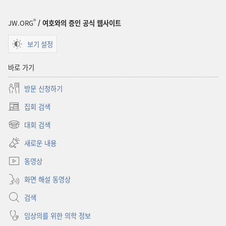
9월
®
JW.ORG
/ 여호와의 증인 공식 웹사이트
보기 설정
바로 가기
방문 신청하기
집회 검색
(새로운
창
대회 검색
(새로운
열기)
창
새로운 내용
열기)
동영상
화면 해설 동영상
검색
임상의를 위한 의학 정보