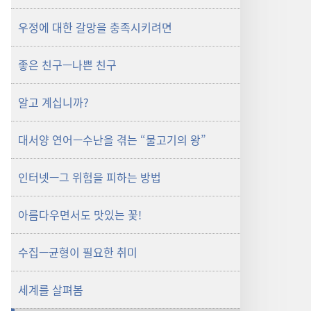
우정에 대한 갈망을 충족시키려면
좋은 친구—나쁜 친구
알고 계십니까?
대서양 연어—수난을 겪는 “물고기의 왕”
인터넷—그 위험을 피하는 방법
아름다우면서도 맛있는 꽃!
수집—균형이 필요한 취미
세계를 살펴봄