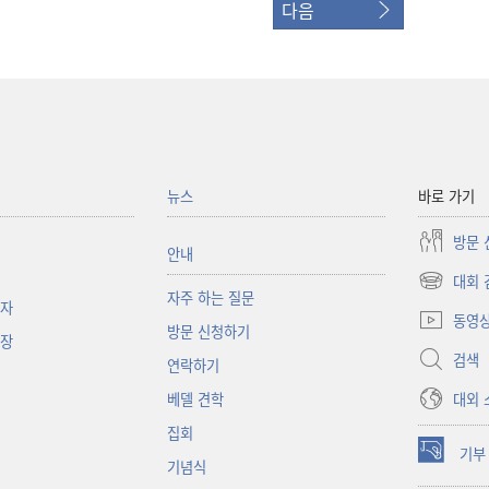
다음
뉴스
바로 가기
방문 
안내
대회 
(새로운
자주 하는 질문
책자
창
동영
방문 신청하기
열기)
대장
검색
연락하기
대외 
베델 견학
집회
기부
(새로운
기념식
창