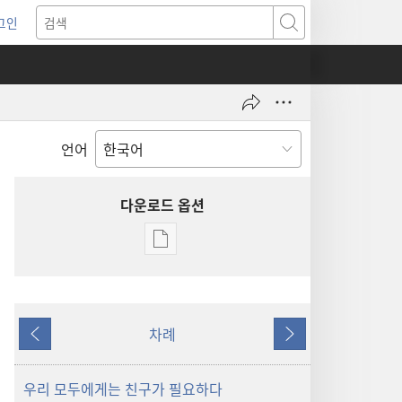
그인
새로운
검색
기)
언어
다운로드 옵션
출판물
다운로드
옵션
깨어라!
차례
2004년
이전
다음
12월 8일
우리 모두에게는 친구가 필요하다