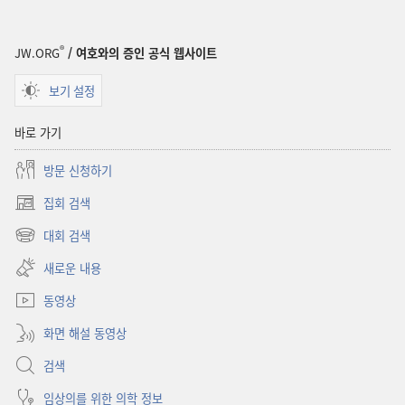
2004년
11월 22일
®
JW.ORG
/ 여호와의 증인 공식 웹사이트
보기 설정
바로 가기
방문 신청하기
집회 검색
(새로운
창
대회 검색
(새로운
열기)
창
새로운 내용
열기)
동영상
화면 해설 동영상
검색
임상의를 위한 의학 정보