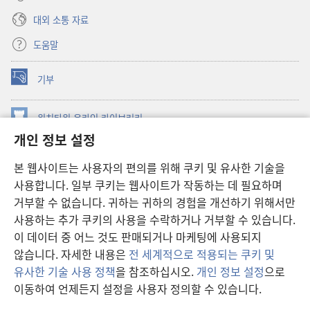
대외 소통 자료
도움말
기부
(새로운
창
열기)
워치타워 온라인 라이브러리
(새로운
개인 정보 설정
창
®
JW Hub
열기)
(새로운
본 웹사이트는 사용자의 편의를 위해 쿠키 및 유사한 기술을
창
JW 라이브러리
사용합니다. 일부 쿠키는 웹사이트가 작동하는 데 필요하며
열기)
거부할 수 없습니다. 귀하는 귀하의 경험을 개선하기 위해서만
워치타워 라이브러리
사용하는 추가 쿠키의 사용을 수락하거나 거부할 수 있습니다.
이 데이터 중 어느 것도 판매되거나 마케팅에 사용되지
않습니다. 자세한 내용은
전 세계적으로 적용되는 쿠키 및
유사한 기술 사용 정책
을 참조하십시오.
개인 정보 설정
으로
Copyright
© 2026 Watch Tower Bible and Tract Society of Pennsylvania.
이동하여 언제든지 설정을 사용자 정의할 수 있습니다.
차
이용 약관
|
개인 정보 보호 정책
|
개인 정보 보호 설정