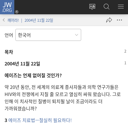
JW.ORG
로그인
사이트
JW.ORG
메
(새로운
언어
검색
보
창
깨어라! | 2004년 11월 22일
변경
열기)
언어
목차
2004년 11월 22일
에이즈는 언제 없어질 것인가?
약 20년 동안, 전 세계의 의료계 종사자들과 의학 연구가들은
HIV와의 전쟁에서 지칠 줄 모르고 열심히 싸워 왔습니다. 그로
인해 이 치사적인 질병이 퇴치될 날이 조금이라도 더
가까워졌습니까?
3
에이즈 치료법—절실히 필요하다!