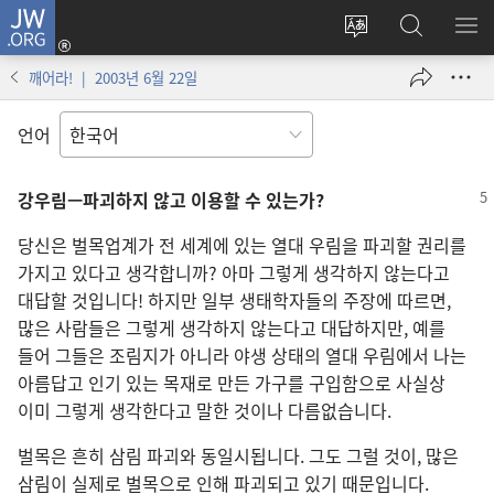
JW.ORG
로그인
사이트
JW.ORG
메
(새로운
언어
검색
보
창
깨어라! | 2003년 6월 22일
변경
열기)
언어
강우림—파괴하지 않고 이용할
수
있는가?
당신은 벌목업계가 전 세계에 있는 열대 우림을 파괴할 권리를
가지고 있다고 생각합니까? 아마 그렇게 생각하지 않는다고
대답할 것입니다! 하지만 일부 생태학자들의 주장에 따르면,
많은 사람들은 그렇게 생각하지 않는다고 대답하지만, 예를
들어 그들은 조림지가 아니라 야생 상태의 열대 우림에서 나는
아름답고 인기 있는 목재로 만든 가구를 구입함으로 사실상
이미 그렇게 생각한다고 말한 것이나 다름없습니다.
벌목은 흔히 삼림 파괴와 동일시됩니다. 그도 그럴 것이, 많은
삼림이 실제로 벌목으로 인해 파괴되고 있기 때문입니다.