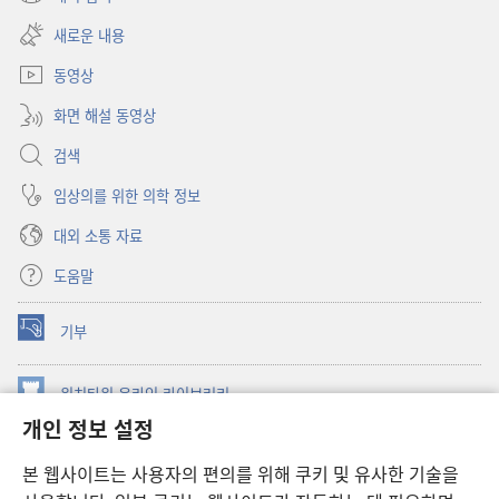
(새로운
열기)
창
새로운 내용
열기)
동영상
화면 해설 동영상
검색
임상의를 위한 의학 정보
대외 소통 자료
도움말
기부
(새로운
창
열기)
워치타워 온라인 라이브러리
(새로운
개인 정보 설정
창
®
JW Hub
열기)
(새로운
본 웹사이트는 사용자의 편의를 위해 쿠키 및 유사한 기술을
창
JW 라이브러리