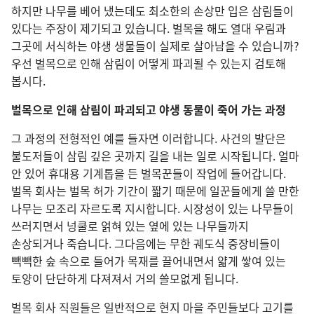
하지만 나무를 베어 냈는데도 최소한의 손상만 입은 삼림들이
있다는 주장이 제기되고 있습니다. 벌목을 해도 열대 우림과
그곳에 서식하는 야생 생물들이 실제로 살아남을 수 있습니까?
우선 벌목으로 인해 삼림이 어떻게 파괴될 수 있는지 검토해
봅시다.
벌목으로 인해 삼림이 파괴되고 야생 동물이 죽어 가는 과정
그 과정의 전형적인 예를 들자면 이러합니다. 사건의 발단은
불도저들이 삼림 깊은 곳까지 길을 내는 일로 시작됩니다. 얼마
안 있어 휴대용 기계톱을 든 벌목꾼들이 작업에 들어갑니다.
벌목 회사는 벌목 허가 기간이 짧기 때문에 일꾼들에게 쓸 만한
나무는 모조리 자르도록 지시합니다. 시장성이 있는 나무들이
쓰러지면서 넝쿨로 얽혀 있는 옆에 있는 나무들까지
손상되거나 죽습니다. 그다음에는 무한 궤도식 중장비들이
빽빽한 숲 속으로 들어가 목재를 끌어내면서 얇게 쌓여 있는
토양이 단단하게 다져져서 거의 쓸모없게 됩니다.
벌목 회사 직원들은 일반적으로 현지 마을 주민들보다 고기를