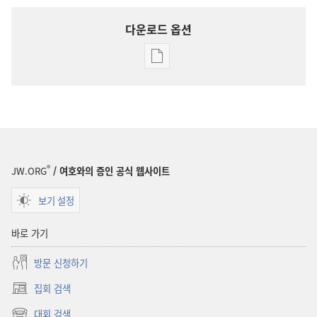
다운로드 옵션
출판물
다운로드
옵션
잡지
2003년
6월 22일
®
JW.ORG
/ 여호와의 증인 공식 웹사이트
보기 설정
바로 가기
방문 신청하기
집회 검색
(새로운
창
대회 검색