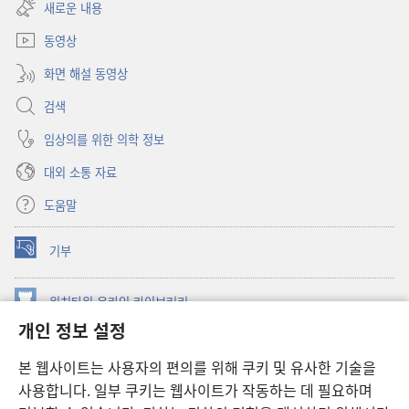
창
새로운 내용
열기)
동영상
화면 해설 동영상
검색
임상의를 위한 의학 정보
대외 소통 자료
도움말
기부
(새로운
창
열기)
워치타워 온라인 라이브러리
(새로운
개인 정보 설정
창
®
JW Hub
열기)
(새로운
본 웹사이트는 사용자의 편의를 위해 쿠키 및 유사한 기술을
창
JW 라이브러리
사용합니다. 일부 쿠키는 웹사이트가 작동하는 데 필요하며
열기)