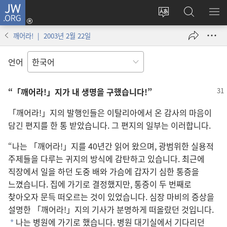
JW.ORG
로그인
사이트
JW.ORG
메
(새로운
언어
검색
보
창
깨어라! | 2003년 2월 22일
변경
열기)
언어
“「깨어라!」지가 내 생명을 구했습니다!”
「깨어라!」지의 발행인들은 이탈리아에서 온 감사의 마음이
담긴 편지를 한 통 받았습니다. 그 편지의 일부는 이러합니다.
“나는 「깨어라!」지를 40년간 읽어 왔으며, 광범위한 실용적
주제들을 다루는 귀지의 방식에 감탄하고 있습니다. 최근에
직장에서 일을 하던 도중 배와 가슴에 갑자기 심한 통증을
느꼈습니다. 집에 가기로 결정했지만, 통증이 두 번째로
찾아오자 문득 떠오르는 것이 있었습니다. 심장 마비의 증상을
설명한 「깨어라!」지의 기사가 분명하게 떠올랐던 것입니다.
나는 병원에 가기로 했습니다. 병원 대기실에서 기다리던
*