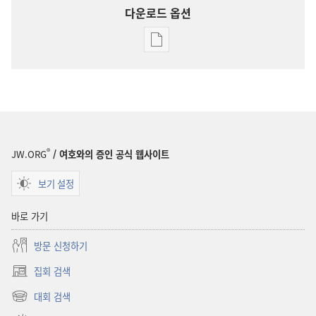
다운로드 옵션
출판물
다운로드
옵션
잡지
2003년
2월 22일
®
JW.ORG
/ 여호와의 증인 공식 웹사이트
보기 설정
바로 가기
방문 신청하기
집회 검색
(새로운
창
대회 검색
(새로운
열기)