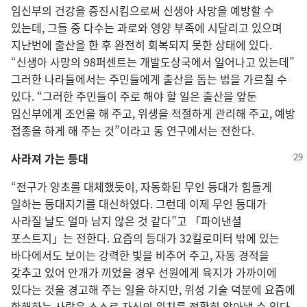
임신부의 건강을 증진시킴으로써 신생아 사망을 예방할 수
있는데, 그들 중 다수는 과로와 영양 부족에 시달리고 있으며
지난번에 출산을 한 후 완전히 회복되지 못한 상태에 있다.
“신생아 사망의 98퍼센트는 개발도상국에서 일어나고 있는데”
그러한 나라들에서는 주민들에게 출산을 돕는 법을 가르칠 수
있다. “그러한 주민들이 주로 해야 할 일은 출산을 앞둔
임신부에게 조언을 해 주고, 위생을 적절하게 관리해 주고, 예방
접종을 하게 해 주는 것”이라고 동 연구에서는 전한다.
사라져 가는 등대
“전구가 양초를 대체했듯이, 자동화된 무인 등대가 힘들게
일하는 등대지기를 대신하였다. 그런데 이제 무인 등대가
사라질 날도 얼마 남지 않은 것 같다”고 「파이낸셜
포스트지」는 전한다. 요즘의 등대가 32킬로미터 밖에 있는
바다에서도 보이는 강력한 빛을 비추어 주고, 자동 경적을
갖추고 있어 안개가 끼었을 경우 선원에게 육지가 가까이에
있다는 것을 경고해 주는 일을 하지만, 위성 기술 덕분에 요즘에
항해하는 사람은 스스로 자신의 위치를 정확히 알아낼 수 있다.