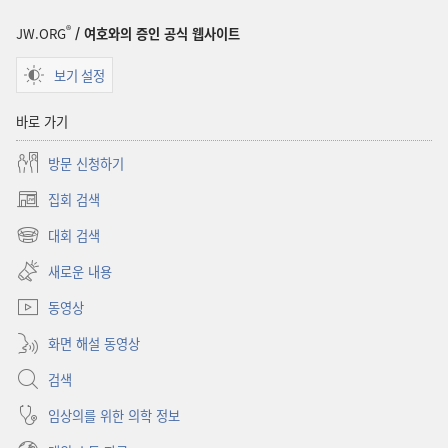
6월 8일
®
JW.ORG
/ 여호와의 증인 공식 웹사이트
보기 설정
바로 가기
방문 신청하기
집회 검색
(새로운
창
대회 검색
(새로운
열기)
창
새로운 내용
열기)
동영상
화면 해설 동영상
검색
임상의를 위한 의학 정보