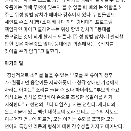
요즘에는 앞에 무엇이 있는지 볼 수 없을 때 배의 눈 역할을 해
주는 위성 항법 장치가 배마다 갖추어져 있다. 뉴펀들랜드
세인트 존스 시(市) 소재 캐나다 해안 경비대의 프로그램
책임자인 마이크 클레먼츠는 위성 항법 장치가 “등대를
쓸모없는 것이 되게 할지도 모른다. [위성 항법 장치에] 필적할
만한 것은 아무것도 없다. 등대에만 의존해서는 목적지를
찾아갈 수가 없다”고 말한다.
아기의 말
“정상적으로 소리를 들을 수 있는 부모를 둔 유아가 생후
7개월쯤이면 옹알이를 시작하듯이 ··· 청각 장애인 가정에서
자라는 아이는” 소리를 들을 수 있다 하더라도 “부모의 주요
의사소통 방식을 모방하여 손으로 조용한 옹알이를 하기
시작한다”고 런던의 「더 타임스」지는 전한다. 캐나다의
몬트리올에 있는 맥길 대학교의 로라 프티토 교수의 지도로
이루어진 연구에 따르면, 모든 아기는 수화를 포함한 모든
언어의 특징인 리듬과 형식에 대한 감수성을 가지고 태어난다.