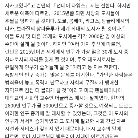
시카고였다”고 런던의 「선데이 타임스」지는 전한다. 하지만
새로운 예측에 따르면, “2015년쯤 되면 서방의 도시들이
추월을 당하게 될 것이다. 도쿄, 봄베이, 라고스, 방글라데시의
다카, 브라질의 상파울루가 세계 최대의 도시가 될 것이다.”
이들 도시 및 다른 25개의 도시에는 각각 2000만 명 이상의
주민이 살게 될 것이다. 하지만 “여러 가지 추산에 따르면,
런던은 2015년이면 세계에서 인구가 가장 많은 30개 도시 중
하나로서의 자리를 잃게 될 것이며, 주요 대도시로서는
유일하게 인구가 줄어들게 될 것”이라고 동 지는 전한다.
폭발적인 인구 증가는 많은 문제를 야기한다. “가난한 사람들은
범죄율이 높고 폭력이 난무하고 사회의 무질서가 팽배한
지역으로 점점 더 몰리게 될 것”이라고 미국 펜실베이니아
대학교의 사회학 교수인 더글러스 매시는 말하였다. 현재의
2600만 인구가 곧 3000만으로 증가할 것으로 예상되는 도쿄는
이러한 인구 증가에 잘 대처할 수 있었는데, 그것은 이 도시의
인구가 서서히 증가하였고 그 도시에 필요한 사회 간접 자본
시설과 서비스가 갖춰져 있기 때문이다. 매시 교수의 말에
따르면, 로마 시대로부터 빅토리아 시대에 이르기까지는