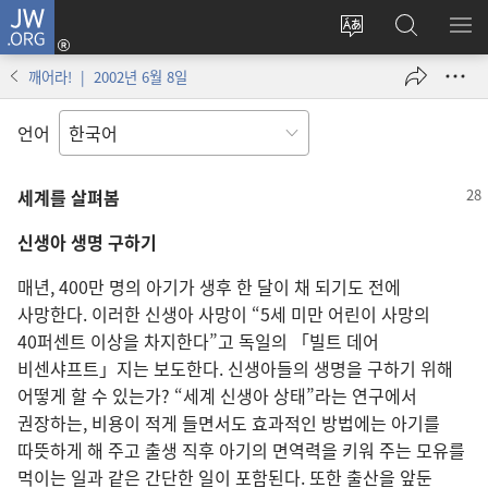
JW.ORG
로그인
사이트
JW.ORG
메
(새로운
언어
검색
보
창
깨어라! | 2002년 6월 8일
변경
열기)
언어
세계를 살펴봄
신생아 생명 구하기
매년, 400만 명의 아기가 생후 한 달이 채 되기도 전에
사망한다. 이러한 신생아 사망이 “5세 미만 어린이 사망의
40퍼센트 이상을 차지한다”고 독일의 「빌트 데어
비센샤프트」지는 보도한다. 신생아들의 생명을 구하기 위해
어떻게 할 수 있는가? “세계 신생아 상태”라는 연구에서
권장하는, 비용이 적게 들면서도 효과적인 방법에는 아기를
따뜻하게 해 주고 출생 직후 아기의 면역력을 키워 주는 모유를
먹이는 일과 같은 간단한 일이 포함된다. 또한 출산을 앞둔