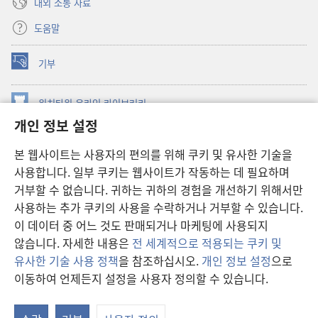
대외 소통 자료
도움말
기부
(새로운
창
열기)
워치타워 온라인 라이브러리
(새로운
개인 정보 설정
창
®
JW Hub
열기)
(새로운
본 웹사이트는 사용자의 편의를 위해 쿠키 및 유사한 기술을
창
JW 라이브러리
사용합니다. 일부 쿠키는 웹사이트가 작동하는 데 필요하며
열기)
거부할 수 없습니다. 귀하는 귀하의 경험을 개선하기 위해서만
워치타워 라이브러리
사용하는 추가 쿠키의 사용을 수락하거나 거부할 수 있습니다.
이 데이터 중 어느 것도 판매되거나 마케팅에 사용되지
않습니다. 자세한 내용은
전 세계적으로 적용되는 쿠키 및
유사한 기술 사용 정책
을 참조하십시오.
개인 정보 설정
으로
Copyright
© 2026 Watch Tower Bible and Tract Society of Pennsylvania.
이동하여 언제든지 설정을 사용자 정의할 수 있습니다.
차
이용 약관
|
개인 정보 보호 정책
|
개인 정보 보호 설정
보