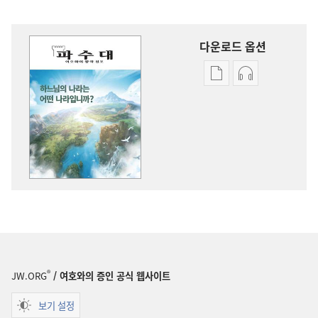
다운로드 옵션
출판물
오디오
다운로드
다운로드
옵션
옵션
파수대
파수대
하느님의
하느님의
나라는
나라는
어떤
어떤
나라입니까?
나라입니까?
®
JW.ORG
/ 여호와의 증인 공식 웹사이트
보기 설정