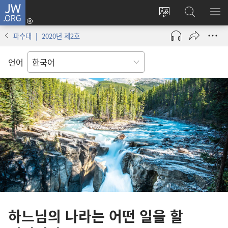
JW.ORG
로그인
사이트
JW.ORG
메
(새로운
언어
검색
보
창
파수대 | 2020년 제2호
변경
열기)
언어
하느님의 나라는 어떤 일을 할