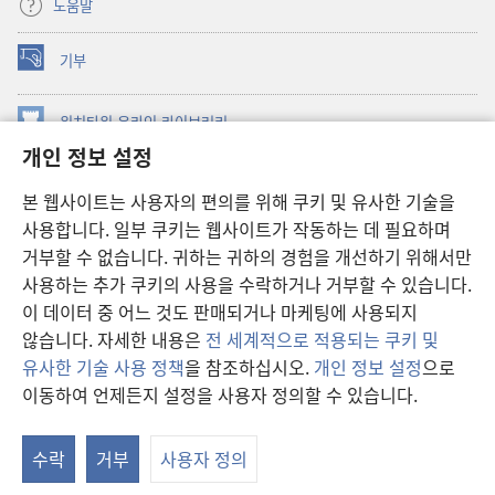
도움말
기부
(새로운
창
열기)
워치타워 온라인 라이브러리
(새로운
개인 정보 설정
창
®
JW Hub
열기)
(새로운
본 웹사이트는 사용자의 편의를 위해 쿠키 및 유사한 기술을
창
JW 라이브러리
사용합니다. 일부 쿠키는 웹사이트가 작동하는 데 필요하며
열기)
거부할 수 없습니다. 귀하는 귀하의 경험을 개선하기 위해서만
워치타워 라이브러리
사용하는 추가 쿠키의 사용을 수락하거나 거부할 수 있습니다.
이 데이터 중 어느 것도 판매되거나 마케팅에 사용되지
않습니다. 자세한 내용은
전 세계적으로 적용되는 쿠키 및
유사한 기술 사용 정책
을 참조하십시오.
개인 정보 설정
으로
Copyright
© 2026 Watch Tower Bible and Tract Society of Pennsylvania.
이동하여 언제든지 설정을 사용자 정의할 수 있습니다.
차
이용 약관
|
개인 정보 보호 정책
|
개인 정보 보호 설정
보
수락
거부
사용자 정의