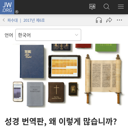
JW.ORG
로그인
사이트
JW.ORG
메
(새로운
언어
검색
보
창
파수대 | 2017년 제6호
변경
열기)
언어
성경 번역판, 왜 이렇게 많습니까?