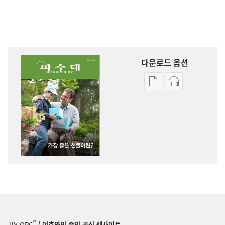
다운로드 옵션
출판물
오디오
다운로드
다운로드
옵션
옵션
파수대
파수대
가장
가장
좋은
좋은
선물이란?
선물이란?
®
JW.ORG
/ 여호와의 증인 공식 웹사이트