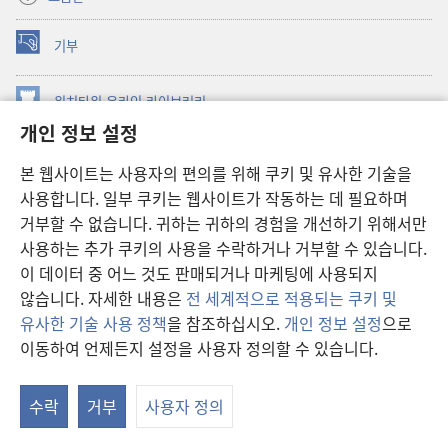
기부
(새로운
창
열기)
워치타워 온라인 라이브러리
(새로운
개인 정보 설정
창
®
JW Hub
열기)
(새로운
본 웹사이트는 사용자의 편의를 위해 쿠키 및 유사한 기술을
창
JW 라이브러리
사용합니다. 일부 쿠키는 웹사이트가 작동하는 데 필요하며
열기)
거부할 수 없습니다. 귀하는 귀하의 경험을 개선하기 위해서만
워치타워 라이브러리
사용하는 추가 쿠키의 사용을 수락하거나 거부할 수 있습니다.
이 데이터 중 어느 것도 판매되거나 마케팅에 사용되지
않습니다. 자세한 내용은
전 세계적으로 적용되는 쿠키 및
유사한 기술 사용 정책
을 참조하십시오.
개인 정보 설정
으로
Copyright
© 2026 Watch Tower Bible and Tract Society of Pennsylvania.
이동하여 언제든지 설정을 사용자 정의할 수 있습니다.
차
이용 약관
|
개인 정보 보호 정책
|
개인 정보 보호 설정
보
수락
거부
사용자 정의