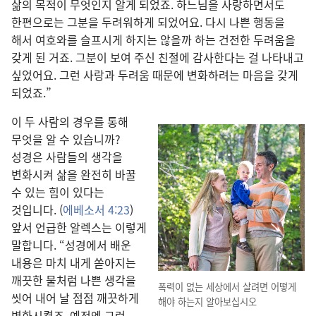
삶의 목적이 무엇인지 알게 되었죠. 하느님을 사랑하면서도
한편으로는 그분을 두려워하게 되었어요. 다시 나쁜 행동을
해서 여호와를 슬프시게 하지는 않을까 하는 건전한 두려움을
갖게 된 거죠. 그분이 보여 주신 친절에 감사한다는 걸 나타내고
싶었어요. 그런 사랑과 두려움 때문에 변화하려는 마음을 갖게
되었죠.”
이 두 사람의 경우를 통해
무엇을 알 수 있습니까?
성경은 사람들의 생각을
변화시켜 삶을 완전히 바꿀
수 있는 힘이 있다는
것입니다. (
에베소서 4:23
)
앞서 언급한 알렉스는 이렇게
말합니다. “성경에서 배운
내용은 마치 내게 쏟아지는
깨끗한 물처럼 나쁜 생각을
폭력이 없는 세상에서 살려면 어떻게
씻어 내어 날 점점 깨끗하게
해야 하는지 알아보십시오
변화시켰죠. 예전엔 그런