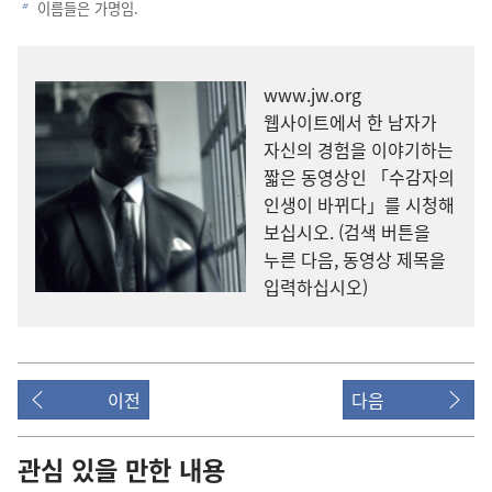
이름들은 가명임.
b
www.jw.org
웹사이트에서 한 남자가
자신의 경험을 이야기하는
짧은 동영상인
「수감자의
인생이 바뀌다」
를 시청해
보십시오. (검색 버튼을
누른 다음, 동영상 제목을
입력하십시오)
이전
다음
관심 있을 만한 내용