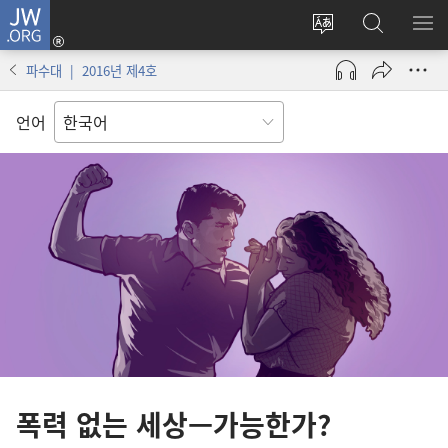
JW.ORG
로그인
사이트
JW.ORG
메
(새로운
언어
검색
보
창
파수대 | 2016년 제4호
변경
열기)
언어
폭력 없는 세상—가능한가?