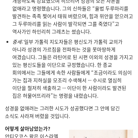
개종하도록 강요했으며 히브리어 성경의 모든 사본을
없애라고 명령했습니다. 그의 신하들은 “율법 두루마리를
발견하는 족족 찢어서 태워 버렸으며, 힘과 위안을 얻으려고
그 두루마리를 읽는 사람이 발각되면 그를 죽였다”고
역사가인 하인리히 그레츠는 썼습니다.
중세:
일부 가톨릭 지도자들은 평신도가 가톨릭 교의가
아니라 성경의 가르침을 전파하는 것을 못마땅하게
여겼습니다. 그들은 라틴어로 된 시편 이외의 성경을 가지고
있는 평신도들을 이단으로 규정했습니다. 한 종교
회의에서는 그들에게 속한 사람들에게 “조금이라도 의심이
가는 집과 지하실을 모조리 수색해서 ··· 수시로 열심히
이단을 철저히 색출하고 ··· 이단이 한 사람이라도 발견된
집은 허물어뜨리라”는 명령을 내렸습니다.
성경을 없애려는 그러한 시도가 성공했다면 그 안에 담긴
소식도 사라져 버렸을 것입니다.
어떻게 살아남았는가?
안티오코스 왕은 이스라엘