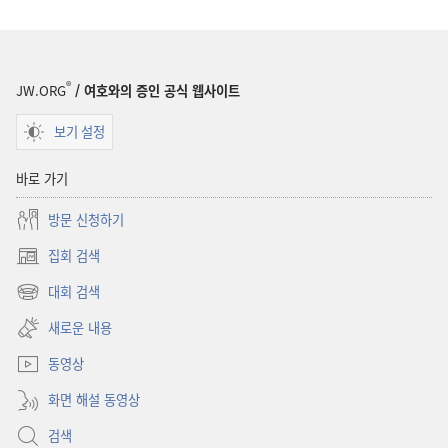
역사
역사
®
JW.ORG
/ 여호와의 증인 공식 웹사이트
보기 설정
바로 가기
방문 신청하기
집회 검색
(새로운
창
대회 검색
(새로운
열기)
창
새로운 내용
열기)
동영상
화면 해설 동영상
검색