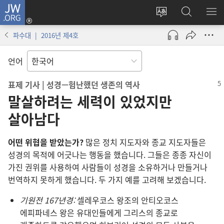
JW.ORG
로그인
사이트
JW.ORG
메
(새로운
언어
검색
보
창
파수대 | 2016년 제4호
변경
열기)
언어
표제 기사 | 성경—험난했던 생존의 역사
말살하려는 세력이 있었지만
살아남다
어떤 위협을 받았는가?
많은 정치 지도자와 종교 지도자들은
성경의 목적에 어긋나는 행동을 했습니다. 그들은 종종 자신이
가진 권위를 사용하여 사람들이 성경을 소유하거나 만들거나
번역하지 못하게 했습니다. 두 가지 예를 고려해 보겠습니다.
기원전 167년경:
셀레우코스 왕조의 안티오코스
에피파네스 왕은 유대인들에게 그리스의 종교로