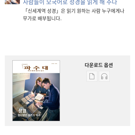
사람들이 모국어로 성경을 읽게 해 주다
「신세계역 성경」은 읽기 원하는 사람 누구에게나
무가로 배부됩니다.
다운로드 옵션
출판물
오디오
다운로드
다운로드
옵션
옵션
파수대
파수대
성경
성경
—
—
험난했던
험난했던
생존의
생존의