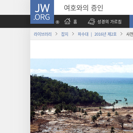
JW.ORG
여호와의 증인
홈
성경의 가르침
라이브러리
잡지
파수대 | 2016년 제2호
사전