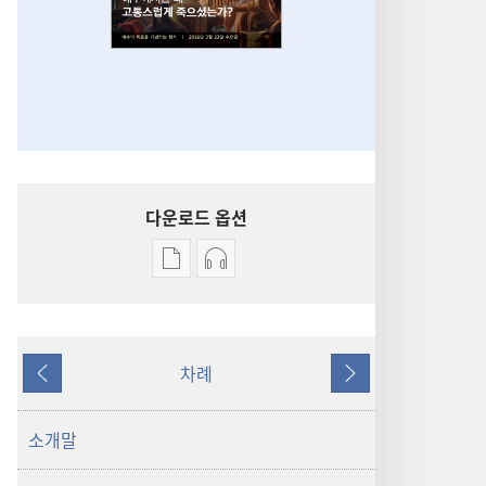
다운로드 옵션
출판물
오디오
다운로드
다운로드
옵션
옵션
파수대
파수대
차례
예수께서는
예수께서는
이전
다음
왜
왜
고통스럽게
고통스럽게
소개말
죽으셨는가?
죽으셨는가?