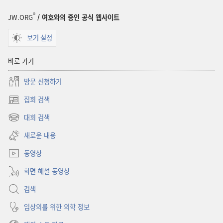
®
JW.ORG
/ 여호와의 증인 공식 웹사이트
보기 설정
바로 가기
방문 신청하기
집회 검색
(새로운
창
대회 검색
(새로운
열기)
창
새로운 내용
열기)
동영상
화면 해설 동영상
검색
임상의를 위한 의학 정보