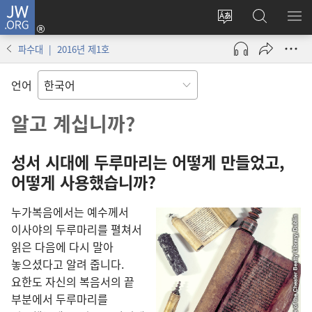
JW.ORG
로그인
사이트
JW.ORG
메
(새로운
언어
검색
보
창
파수대 | 2016년 제1호
변경
열기)
언어
알고 계십니까?
성서 시대에 두루마리는 어떻게 만들었고,
어떻게 사용했습니까?
누가복음에서는 예수께서
이사야의 두루마리를 펼쳐서
읽은 다음에 다시 말아
놓으셨다고 알려 줍니다.
요한도 자신의 복음서의 끝
부분에서 두루마리를