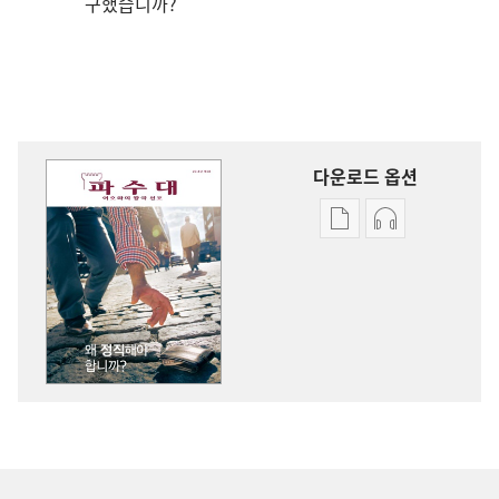
구했습니까?
다운로드 옵션
출판물
오디오
다운로드
다운로드
옵션
옵션
파수대
파수대
왜
왜
정직해야
정직해야
합니까?
합니까?