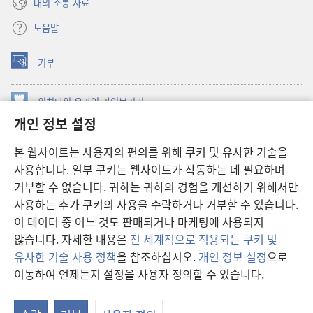
대외 소통 자료
도움말
기부
(새로운
창
열기)
워치타워 온라인 라이브러리
(새로운
개인 정보 설정
창
®
JW Hub
열기)
(새로운
본 웹사이트는 사용자의 편의를 위해 쿠키 및 유사한 기술을
창
JW 라이브러리
사용합니다. 일부 쿠키는 웹사이트가 작동하는 데 필요하며
열기)
거부할 수 없습니다. 귀하는 귀하의 경험을 개선하기 위해서만
워치타워 라이브러리
사용하는 추가 쿠키의 사용을 수락하거나 거부할 수 있습니다.
이 데이터 중 어느 것도 판매되거나 마케팅에 사용되지
않습니다. 자세한 내용은
전 세계적으로 적용되는 쿠키 및
유사한 기술 사용 정책
을 참조하십시오.
개인 정보 설정
으로
Copyright
© 2026 Watch Tower Bible and Tract Society of Pennsylvania.
이동하여 언제든지 설정을 사용자 정의할 수 있습니다.
차
이용 약관
|
개인 정보 보호 정책
|
개인 정보 보호 설정
보