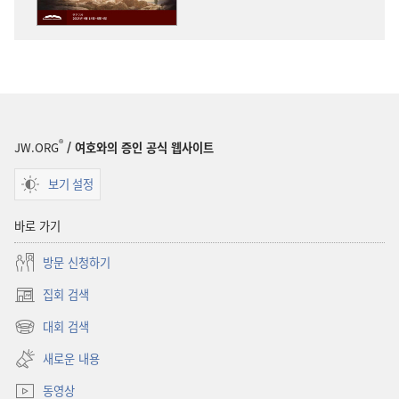
연구용
연구용
2025년
2025년
2월
2월
®
JW.ORG
/ 여호와의 증인 공식 웹사이트
보기 설정
바로 가기
방문 신청하기
집회 검색
(새로운
창
대회 검색
(새로운
열기)
창
새로운 내용
열기)
동영상