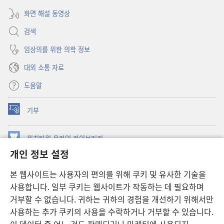
화면 해설 동영상
검색
임상의를 위한 의학 정보
대외 소통 자료
도움말
기부
(새로운
창
열기)
워치타워 온라인 라이브러리
(새로운
개인 정보 설정
창
®
JW Hub
열기)
(새로운
본 웹사이트는 사용자의 편의를 위해 쿠키 및 유사한 기술을
창
JW 라이브러리
사용합니다. 일부 쿠키는 웹사이트가 작동하는 데 필요하며
열기)
거부할 수 없습니다. 귀하는 귀하의 경험을 개선하기 위해서만
워치타워 라이브러리
사용하는 추가 쿠키의 사용을 수락하거나 거부할 수 있습니다.