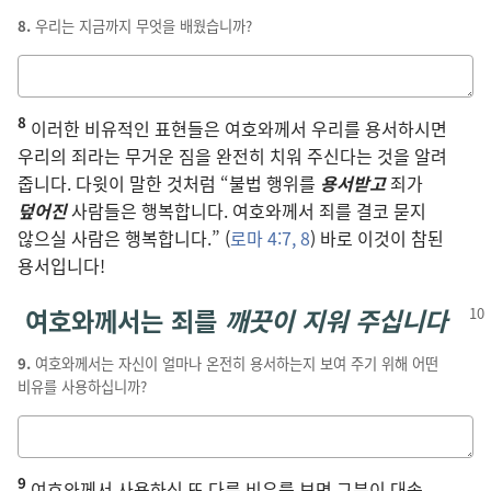
8.
우리는 지금까지 무엇을 배웠습니까?
답을
적는
8
칸
이러한 비유적인 표현들은 여호와께서 우리를 용서하시면
우리의 죄라는 무거운 짐을 완전히 치워 주신다는 것을 알려
줍니다. 다윗이 말한 것처럼 “불법 행위를
용서받고
죄가
덮어진
사람들은 행복합니다. 여호와께서 죄를 결코 묻지
않으실 사람은 행복합니다.” (
로마 4:7, 8
) 바로 이것이 참된
용서입니다!
여호와께서는 죄를
깨끗이 지워 주십니다
9.
여호와께서는 자신이 얼마나 온전히 용서하는지 보여 주기 위해 어떤
비유를 사용하십니까?
답을
적는
9
칸
여호와께서 사용하신 또 다른 비유를 보면 그분이 대속