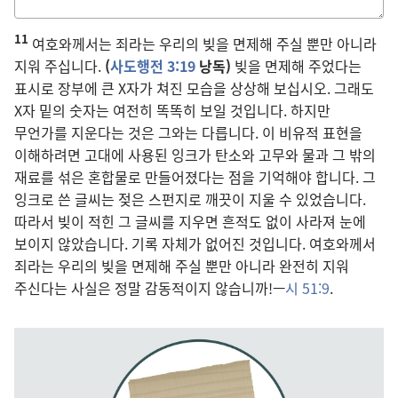
적는
11
칸
여호와께서는 죄라는 우리의 빚을 면제해 주실 뿐만 아니라
지워 주십니다.
(
사도행전 3:19
낭독)
빚을 면제해 주었다는
표시로 장부에 큰 X자가 쳐진 모습을 상상해 보십시오. 그래도
X자 밑의 숫자는 여전히 똑똑히 보일 것입니다. 하지만
무언가를 지운다는 것은 그와는 다릅니다. 이 비유적 표현을
이해하려면 고대에 사용된 잉크가 탄소와 고무와 물과 그 밖의
재료를 섞은 혼합물로 만들어졌다는 점을 기억해야 합니다. 그
잉크로 쓴 글씨는 젖은 스펀지로 깨끗이 지울 수 있었습니다.
따라서 빚이 적힌 그 글씨를 지우면 흔적도 없이 사라져 눈에
보이지 않았습니다. 기록 자체가 없어진 것입니다. 여호와께서
죄라는 우리의 빚을 면제해 주실 뿐만 아니라 완전히 지워
주신다는 사실은 정말 감동적이지 않습니까!—
시 51:9
.