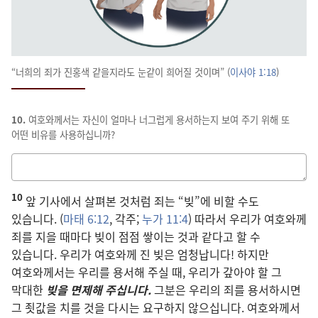
“너희의 죄가 진홍색 같을지라도 눈같이 희어질 것이며” (
이사야 1:18
)
10.
여호와께서는 자신이 얼마나 너그럽게 용서하는지 보여 주기 위해 또
어떤 비유를 사용하십니까?
답을
적는
10
칸
앞 기사에서 살펴본 것처럼 죄는 “빚”에 비할 수도
있습니다. (
마태 6:12
, 각주;
누가 11:4
) 따라서 우리가 여호와께
죄를 지을 때마다 빚이 점점 쌓이는 것과 같다고 할 수
있습니다. 우리가 여호와께 진 빚은 엄청납니다! 하지만
여호와께서는 우리를 용서해 주실 때, 우리가 갚아야 할 그
막대한
빚을 면제해 주십니다.
그분은 우리의 죄를 용서하시면
그 죗값을 치를 것을 다시는 요구하지 않으십니다. 여호와께서