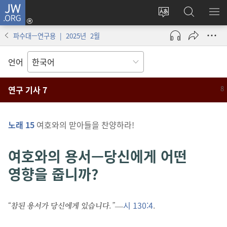
JW.ORG
로그인
사이트
JW.ORG
메
(새로운
언어
검색
보
창
파수대—연구용 | 2025년 2월
변경
열기)
언어
연구 기사 7
노래 15
여호와의 맏아들을 찬양하라!
여호와의 용서—당신에게 어떤
영향을 줍니까?
시 130:4
“참된 용서가 당신에게 있습니다.”
—
.