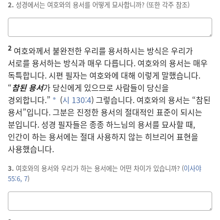
2.
성경에서는 여호와의 용서를 어떻게 묘사합니까? (또한 각주 참조)
답을
적는
2
칸
여호와께서 불완전한 우리를 용서하시는 방식은 우리가
서로를 용서하는 방식과 매우 다릅니다. 여호와의 용서는 매우
독특합니다. 시편 필자는 여호와에 대해 이렇게 말했습니다.
“
참된 용서
가 당신에게 있으므로 사람들이 당신을
경외합니다.”
(
시 130:4
) 그렇습니다. 여호와의 용서는 “참된
a
용서”입니다. 그분은 진정한 용서의 절대적인 표준이 되시는
분입니다. 성경 필자들은 종종 하느님의 용서를 묘사할 때,
인간이 하는 용서에는 절대 사용하지 않는 히브리어 표현을
사용했습니다.
3.
여호와의 용서와 우리가 하는 용서에는 어떤 차이가 있습니까? (
이사야
55:6, 7
)
답을
적는