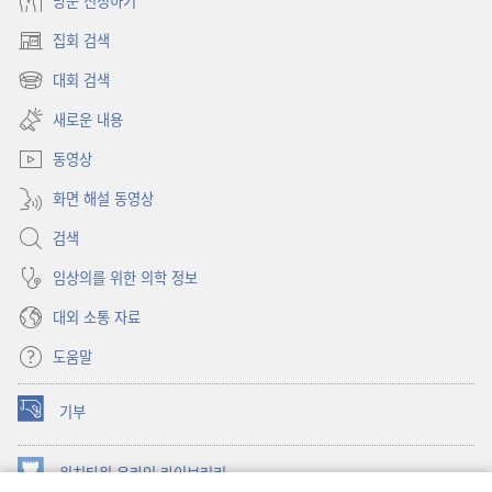
방문 신청하기
집회 검색
(새로운
창
대회 검색
(새로운
열기)
창
새로운 내용
열기)
동영상
화면 해설 동영상
검색
임상의를 위한 의학 정보
대외 소통 자료
도움말
기부
(새로운
창
열기)
워치타워 온라인 라이브러리
(새로운