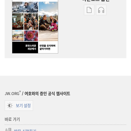
출판물
오디오
다운로드
다운로드
옵션
옵션
깨어라!
깨어라!
혼란스러운
혼란스러운
세상에서
세상에서
안정을
안정을
유지하며
유지하며
살아가려면
살아가려면
®
JW.ORG
/ 여호와의 증인 공식 웹사이트
보기 설정
바로 가기