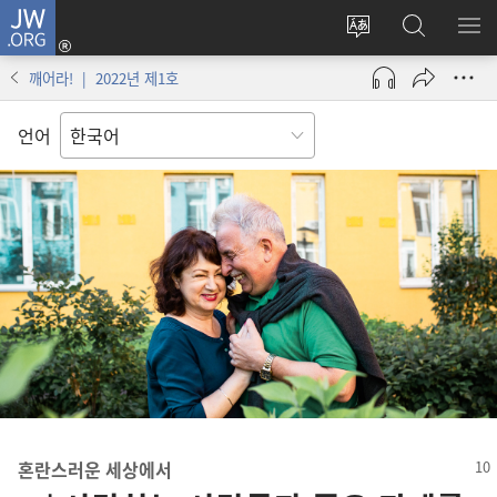
JW.ORG
로그인
사이트
JW.ORG
메
(새로운
언어
검색
보
창
깨어라! | 2022년 제1호
변경
열기)
언어
혼란스러운 세상에서