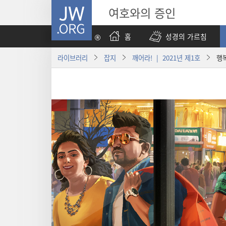
JW.ORG
여호와의 증인
홈
성경의 가르침
라이브러리
잡지
깨어라! | 2021년 제1호
행