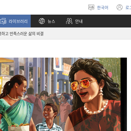
한국어
로
언어
(
선택
창
라이브러리
뉴스
안내
열
복하고 만족스러운 삶의 비결