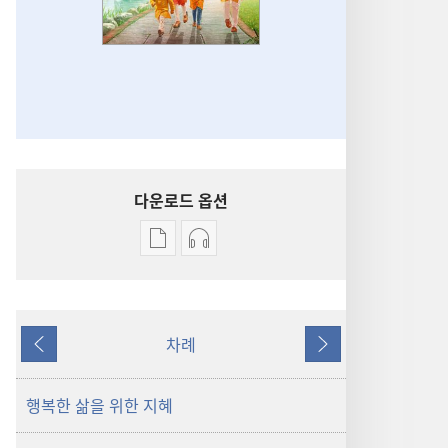
다운로드 옵션
출판물
오디오
다운로드
다운로드
옵션
옵션
깨어라!
깨어라!
차례
행복한
행복한
이전
다음
삶을
삶을
위한
위한
행복한 삶을 위한 지혜
지혜
지혜