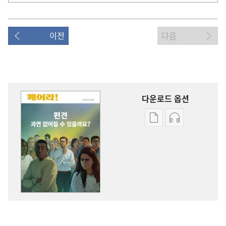
이전
다음
다운로드 옵션
출판물
오디오
다운로드
다운로드
옵션
옵션
깨어라!
깨어라!
편견
편견
—
—
과연
과연
없어질
없어질
수
수