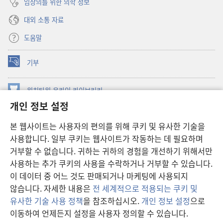
임상의를 위한 의학 정보
대외 소통 자료
도움말
기부
(새로운
창
열기)
워치타워 온라인 라이브러리
(새로운
개인 정보 설정
창
®
JW Hub
열기)
(새로운
본 웹사이트는 사용자의 편의를 위해 쿠키 및 유사한 기술을
창
JW 라이브러리
사용합니다. 일부 쿠키는 웹사이트가 작동하는 데 필요하며
열기)
거부할 수 없습니다. 귀하는 귀하의 경험을 개선하기 위해서만
워치타워 라이브러리
사용하는 추가 쿠키의 사용을 수락하거나 거부할 수 있습니다.
이 데이터 중 어느 것도 판매되거나 마케팅에 사용되지
않습니다. 자세한 내용은
전 세계적으로 적용되는 쿠키 및
유사한 기술 사용 정책
을 참조하십시오.
개인 정보 설정
으로
Copyright
© 2026 Watch Tower Bible and Tract Society of Pennsylvania.
이동하여 언제든지 설정을 사용자 정의할 수 있습니다.
차
이용 약관
|
개인 정보 보호 정책
|
개인 정보 보호 설정