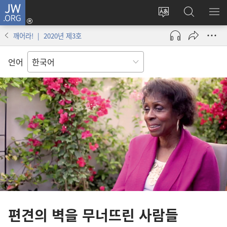
JW.ORG
로그인
사이트
JW.ORG
메
(새로운
언어
검색
보
창
깨어라! | 2020년 제3호
변경
열기)
언어
편견의 벽을 무너뜨린 사람들