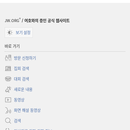
있을까요?
있을까요?
®
JW.ORG
/ 여호와의 증인 공식 웹사이트
보기 설정
바로 가기
방문 신청하기
집회 검색
(새로운
창
대회 검색
(새로운
열기)
창
새로운 내용
열기)
동영상
화면 해설 동영상
검색