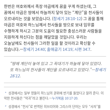
한번은 여호와께서 족장 야곱에게 꿈을 꾸게 하셨는데, 그
꿈에서 야곱은 땅에서 하늘까지 닿아 있는 “계단”을 천사들이
오르내리는 것을 보았습니다. (
창세기 28:10-12
) 그 꿈을 통해
야곱은 여호와 하느님께서 천사들을 땅으로 보내 임무를
수행하게 하시고 그분의 도움이 필요한 충성스러운 사람들을
지원하게 하신다는 점을 깨달았을 것입니다. 우리는
오늘날에도 천사들이 그러한 일을 할 것이라고 확신할 수
있습니다.—
창세기 24:40;
출애굽기 14:19;
시편 34:7
.
“땅에 계단이 놓여 있고 그 꼭대기가 하늘에 닿아 있었다.
또 하느님의 천사들이 계단을 오르내리고 있었다.”—
창세기
28:12
.
성경에서는 일부 영들이 하느님의 권위에 반기를 들었다고 알려 준다. 이
a
악한 천사들은 “악귀”라고 불린다.—
누가복음 10:17-20
.
성경에서 “천사”로 번역된 히브리어와 그리스어 단어는 모두 “사자”를
b