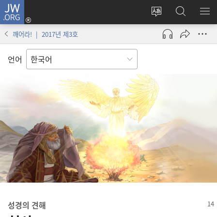
JW.ORG
로그인
사이트
JW.ORG
메
(새로운
언어
검색
보
창
깨어라! | 2017년 제3호
변경
열기)
언어
성경의 견해