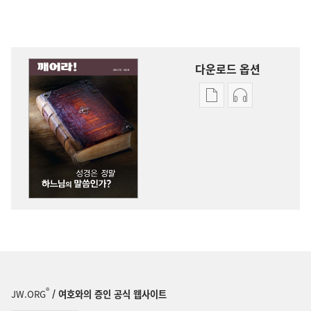
다운로드 옵션
출판물
오디오
다운로드
다운로드
옵션
옵션
깨어라!
깨어라!
성경은
성경은
정말
정말
하느님의
하느님의
말씀인가?
말씀인가?
®
JW.ORG
/ 여호와의 증인 공식 웹사이트