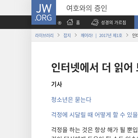
JW.ORG
여호와의 증인
홈
성경의 가르침
라이브러리
잡지
깨어라! | 2017년 제1호
인
인터넷에서 더 읽어
기사
청소년은 묻는다
걱정에 시달릴 때 어떻게 할 수 있을
걱정을 하는 것은 항상 해가 될 뿐