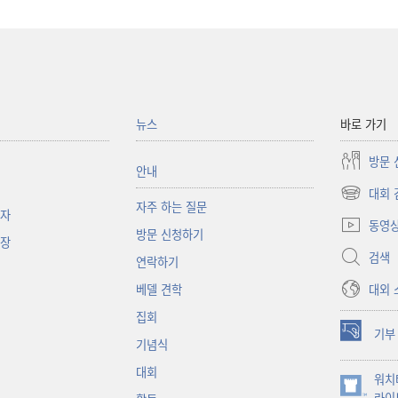
뉴스
바로 가기
방문 
안내
대회 
(새로운
자주 하는 질문
책자
창
동영
방문 신청하기
열기)
대장
검색
연락하기
대외 
베델 견학
집회
기부
(새로운
기념식
창
대회
워치
열기)
(새로운
라이