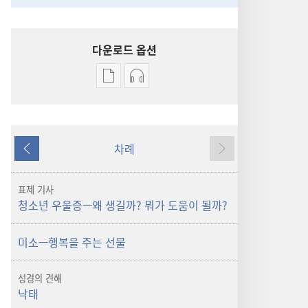
다운로드 옵션
출판물
오디오
다운로드
다운로드
옵션
옵션
깨어라!
깨어라!
차례
청소년
청소년
이전
다음
우울증
우울증
—
—
표제 기사
왜
왜
청소년 우울증—왜 생길까? 뭐가 도움이 될까?
생길까?
생길까?
뭐가
뭐가
미소—행복을 주는 선물
도움이
도움이
될까?
될까?
성경의 견해
낙태