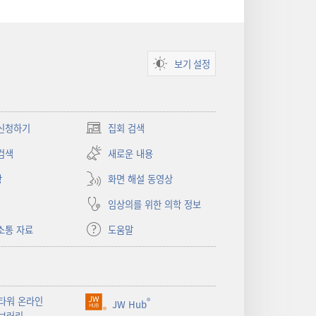
보기 설정
신청하기
집회 검색
(새로운
창
검색
새로운 내용
열기)
상
화면 해설 동영상
임상의를 위한 의학 정보
소통 자료
도움말
타워 온라인
®
JW Hub
(새로운
브러리