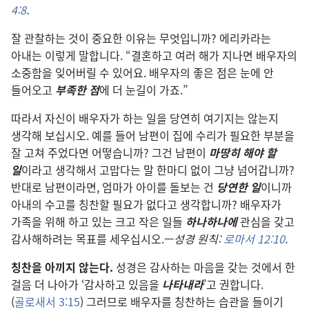
4:8
.
잘 관찰하는 것이 중요한 이유는 무엇입니까? 에리카라는
아내는 이렇게 말합니다. “결혼하고 여러 해가 지나면 배우자의
소중함을 잊어버릴 수 있어요. 배우자의 좋은 점은 눈에 안
들어오고
부족한 점
에 더 눈길이 가죠.”
따라서 자신이 배우자가 하는 일을 당연히 여기지는 않는지
생각해 보십시오. 예를 들어 남편이 집에 수리가 필요한 부분을
잘 고쳐 주었다면 어떻습니까? 그건 남편이
마땅히 해야 할
일
이라고 생각해서 고맙다는 말 한마디 없이 그냥 넘어갑니까?
반대로 남편이라면, 엄마가 아이를 돌보는 건
당연한 일
이니까
아내의 수고를 칭찬할 필요가 없다고 생각합니까? 배우자가
가족을 위해 하고 있는 크고 작은 일들
하나하나에
관심을 갖고
감사해하려는 목표를 세우십시오.—
성경 원칙:
로마서 12:10
.
칭찬을 아끼지 않는다.
성경은 감사하는 마음을 갖는 것에서 한
걸음 더 나아가 ‘감사하고 있음을
나타내라
’고 권합니다.
(
골로새서 3:15
) 그러므로 배우자를 칭찬하는 습관을 들이기