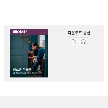
다운로드 옵션
출판물
오디오
다운로드
다운로드
옵션
옵션
깨어라!
깨어라!
청소년
청소년
우울증
우울증
—
—
왜
왜
생길까?
생길까?
뭐가
뭐가
도움이
도움이