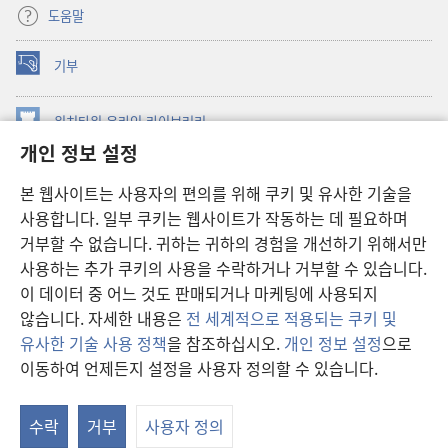
도움말
기부
(새로운
창
열기)
워치타워 온라인 라이브러리
(새로운
개인 정보 설정
창
®
JW Hub
열기)
(새로운
본 웹사이트는 사용자의 편의를 위해 쿠키 및 유사한 기술을
창
JW 라이브러리
사용합니다. 일부 쿠키는 웹사이트가 작동하는 데 필요하며
열기)
거부할 수 없습니다. 귀하는 귀하의 경험을 개선하기 위해서만
워치타워 라이브러리
사용하는 추가 쿠키의 사용을 수락하거나 거부할 수 있습니다.
이 데이터 중 어느 것도 판매되거나 마케팅에 사용되지
않습니다. 자세한 내용은
전 세계적으로 적용되는 쿠키 및
유사한 기술 사용 정책
을 참조하십시오.
개인 정보 설정
으로
Copyright
© 2026 Watch Tower Bible and Tract Society of Pennsylvania.
이동하여 언제든지 설정을 사용자 정의할 수 있습니다.
차
이용 약관
|
개인 정보 보호 정책
|
개인 정보 보호 설정
보
수락
거부
사용자 정의