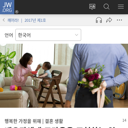
JW.ORG
로그인
사이트
JW.ORG
메
(새로운
언어
검색
보
창
깨어라! | 2017년 제1호
변경
열기)
언어
행복한 가정을 위해 | 결혼 생활