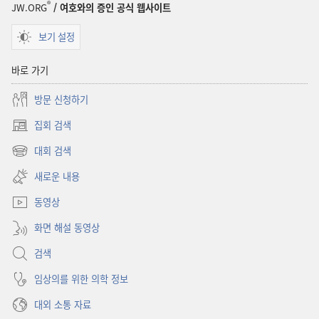
®
될까?
될까?
JW.ORG
/ 여호와의 증인 공식 웹사이트
보기 설정
바로 가기
방문 신청하기
집회 검색
(새로운
창
대회 검색
(새로운
열기)
창
새로운 내용
열기)
동영상
화면 해설 동영상
검색
임상의를 위한 의학 정보
대외 소통 자료