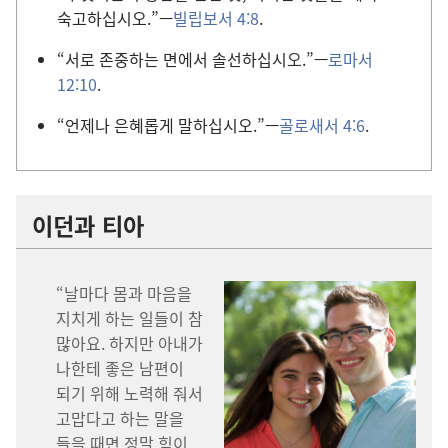
숙고하십시오.”—
빌립보서 4:8
.
“서로 존중하는 면에서 솔선하십시오.”—
로마서
12:10
.
“언제나 은혜롭게 말하십시오.”—
골로새서 4:6
.
이던과 티아
“날마다 몸과 마음을
지치게 하는 일들이 참
많아요. 하지만 아내가
나한테 좋은 남편이
되기 위해 노력해 줘서
고맙다고 하는 말을
들을 때면 정말 힘이