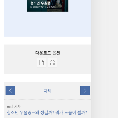
다운로드 옵션
출판물
오디오
다운로드
다운로드
옵션
옵션
깨어라!
깨어라!
차례
청소년
청소년
이전
다음
우울증
우울증
—
—
표제 기사
왜
왜
청소년 우울증—왜 생길까? 뭐가 도움이 될까?