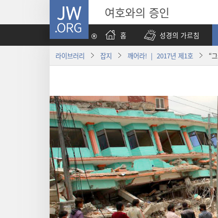
JW.ORG
여호와의 증인
홈
성경의 가르침
라이브러리
잡지
깨어라! | 2017년 제1호
“