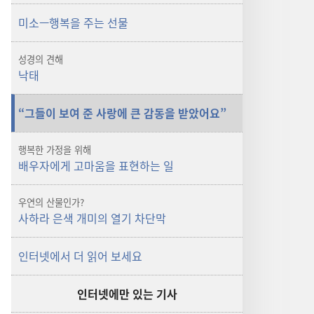
생길까?
생길까?
뭐가
뭐가
미소—행복을 주는 선물
도움이
도움이
될까?
될까?
성경의 견해
낙태
“그들이 보여 준 사랑에 큰 감동을 받았어요”
행복한 가정을 위해
배우자에게 고마움을 표현하는 일
우연의 산물인가?
사하라 은색 개미의 열기 차단막
인터넷에서 더 읽어 보세요
인터넷에만 있는 기사