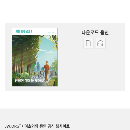
다운로드 옵션
출판물
오디오
다운로드
다운로드
옵션
옵션
깨어라!
깨어라!
진정한
진정한
행복을
행복을
찾아서
찾아서
®
JW.ORG
/ 여호와의 증인 공식 웹사이트