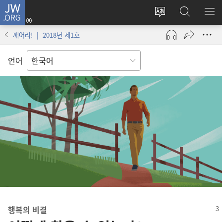
JW.ORG
로그인
사이트
JW.ORG
메
(새로운
언어
검색
보
창
깨어라! | 2018년 제1호
변경
열기)
언어
행복의 비결