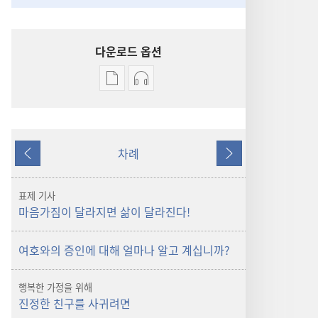
다운로드 옵션
출판물
오디오
다운로드
다운로드
옵션
옵션
깨어라!
깨어라!
차례
마음가짐이
마음가짐이
이전
다음
달라지면
달라지면
삶이
삶이
표제 기사
달라진다!
달라진다!
마음가짐이 달라지면 삶이 달라진다!
여호와의 증인에 대해 얼마나 알고 계십니까?
행복한 가정을 위해
진정한 친구를 사귀려면