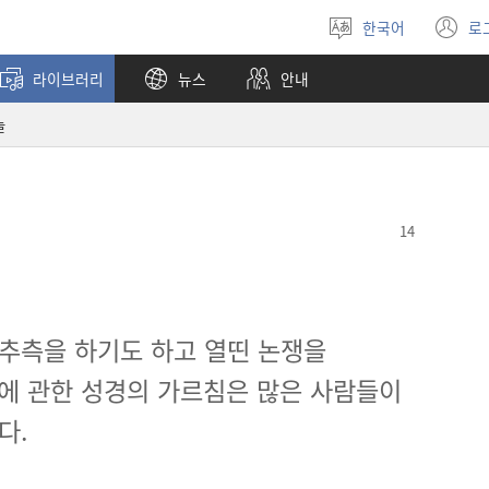
한국어
로
언어
(
선택
창
라이브러리
뉴스
안내
열
늘
추측을 하기도 하고 열띤 논쟁을
에 관한 성경의 가르침은 많은 사람들이
다.