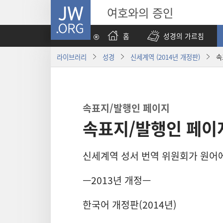
JW.ORG
여호와의 증인
홈
성경의 가르침
라이브러리
성경
신세계역 (2014년 개정판)
속
속표지/발행인 페이지
속표지/발행인 페이
신세계역 성서 번역 위원회가 원어
—2013년 개정—
한국어 개정판(2014년)