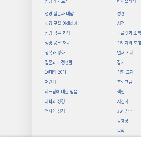
성경의 가르침
라이브러리
성경 질문과 대답
성경
성경 구절 이해하기
서적
성경 공부 과정
팜플렛과 소
성경 공부 자료
전도지와 초
행복과 평화
연재 기사
결혼과 가정생활
잡지
10대와 20대
집회 교재
어린이
프로그램
하느님에 대한 믿음
색인
과학과 성경
지침서
역사와 성경
JW 방송
동영상
음악
오디오 드라마