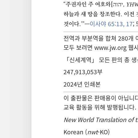
“주권자인 주 여호와[יהוה,
YH
하늘과 새 땅을 창조한다. 이전
—
이사야 65:13,
17
;
것이다.’”
전역과 부분역을 합쳐 280개
모두 보려면 www.jw.org 
「신세계역」 모든 판의 총 생
247,913,053부
2024년 인쇄본
이 출판물은 판매용이 아닙니다
교육 활동을 위해 발행됩니다.
New World Translation of t
Korean (
nwt
-KO)