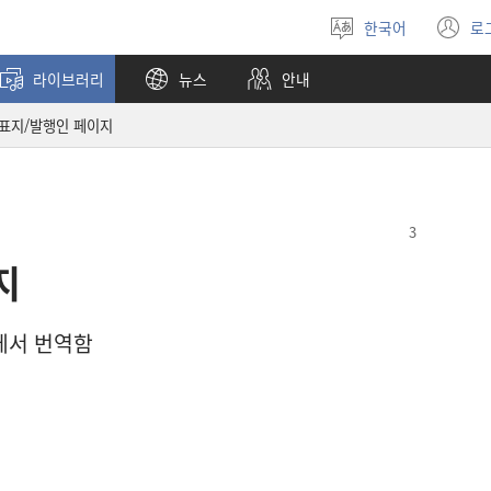
한국어
로
언어
(
선택
창
라이브러리
뉴스
안내
열
표지/발행인 페이지
지
에서 번역함