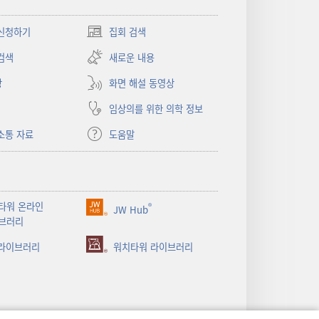
신청하기
집회 검색
(새로운
창
검색
새로운 내용
열기)
상
화면 해설 동영상
임상의를 위한 의학 정보
소통 자료
도움말
타워 온라인
®
JW Hub
(새로운
브러리
창
 라이브러리
열기)
워치타워 라이브러리