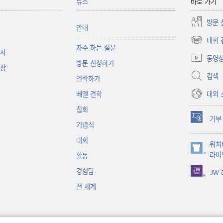
뉴스
바로 가기
방문 
안내
대회 
(새로운
자주 하는 질문
책자
창
동영
방문 신청하기
열기)
대장
검색
연락하기
대외 
베델 견학
집회
기부
(새로운
기념식
창
대회
워치
열기)
(새로운
라이
활동
창
경험담
JW
열기)
전 세계