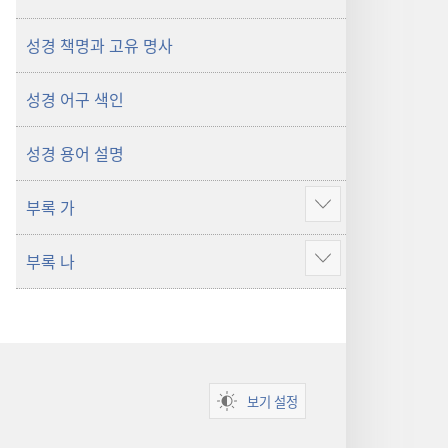
성경 책명과 고유 명사
성경 어구 색인
성경 용어 설명
부록 가
더
보기
부록 나
더
보기
보기 설정