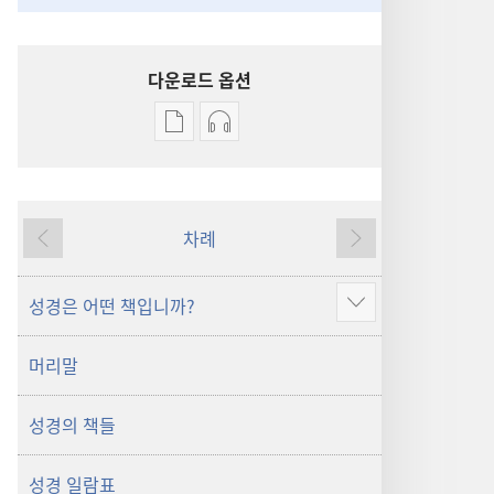
다운로드 옵션
출판물
오디오
다운로드
다운로드
옵션
옵션
신세계역
신세계역
차례
성경
성경
이전
다음
(2014년
(2014년
개정판)
개정판)
성경은 어떤 책입니까?
더
보기
머리말
성경의 책들
성경 일람표