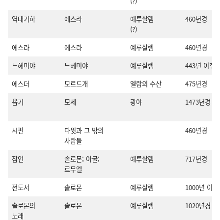
(?)
역대기하
에스라
예루살렘
460년경
(?)
에스라
에스라
예루살렘
460년경
느헤미야
느헤미야
예루살렘
443년 이후
에스더
모르드개
엘람의 수산
475년경
욥기
모세
광야
1473년경
시편
다윗과 그 밖의
460년경
사람들
잠언
솔로몬; 아굴;
예루살렘
717년경
르무엘
전도서
솔로몬
예루살렘
1000년 이전
솔로몬의
솔로몬
예루살렘
1020년경
노래