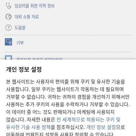
임상의를 위한 의학 정보
대외 소통 자료
도움말
기부
(새로운
창
열기)
워치타워 온라인 라이브러리
(새로운
개인 정보 설정
창
®
JW Hub
열기)
(새로운
본 웹사이트는 사용자의 편의를 위해 쿠키 및 유사한 기술을
창
JW 라이브러리
사용합니다. 일부 쿠키는 웹사이트가 작동하는 데 필요하며
열기)
거부할 수 없습니다. 귀하는 귀하의 경험을 개선하기 위해서만
워치타워 라이브러리
사용하는 추가 쿠키의 사용을 수락하거나 거부할 수 있습니다.
이 데이터 중 어느 것도 판매되거나 마케팅에 사용되지
않습니다. 자세한 내용은
전 세계적으로 적용되는 쿠키 및
유사한 기술 사용 정책
을 참조하십시오.
개인 정보 설정
으로
Copyright
© 2026 Watch Tower Bible and Tract Society of Pennsylvania.
이동하여 언제든지 설정을 사용자 정의할 수 있습니다.