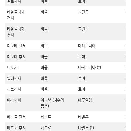
골로새서
바울
로마
60
데살로니가
바울
고린도
5
전서
데살로니가
바울
고린도
5
후서
디모데 전서
바울
마케도니아
61
디모데 후서
바울
로마
6
디도서
바울
마케도니아 (?)
61
빌레몬서
바울
로마
60
히브리서
바울
로마
6
야고보서
야고보 (예수의
예루살렘
62
동생)
베드로 전서
베드로
바빌론
62
베드로 후서
베드로
바빌론 (?)
6