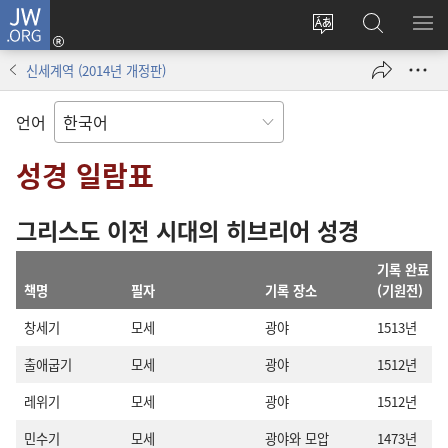
JW.ORG
로그인
사이트
JW.ORG
메
(새로운
언어
검색
보
창
신세계역 (2014년 개정판)
변경
열기)
언어
성경 일람표
그리스도 이전 시대의 히브리어 성경
기록 완료
책명
필자
기록 장소
(기원전)
창세기
모세
광야
1513년
출애굽기
모세
광야
1512년
레위기
모세
광야
1512년
민수기
모세
광야와 모압
1473년