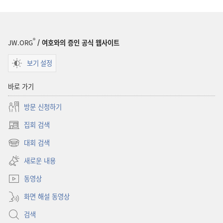
®
JW.ORG
/ 여호와의 증인 공식 웹사이트
보기 설정
바로 가기
방문 신청하기
집회 검색
(새로운
창
대회 검색
(새로운
열기)
창
새로운 내용
열기)
동영상
화면 해설 동영상
검색