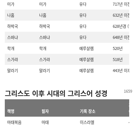
미가
미가
유다
717년 이전
나훔
나훔
유다
632년 이전
하박국
하박국
유다
628년경 (?)
스바냐
스바냐
유다
648년 이전
학개
학개
예루살렘
520년
스가랴
스가랴
예루살렘
518년
말라기
말라기
예루살렘
443년 이후
그리스도 이후 시대의 그리스어 성경
기
책명
필자
기록 장소
(기
마태복음
마태
이스라엘
4