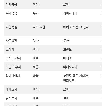
마가복음
마가
로마
60
누가복음
누가
카이사레아
56
요한복음
사도 요한
에베소 혹은 그 근처
9
사도행전
누가
로마
6
로마서
바울
고린도
5
고린도 전서
바울
에베소
5
고린도 후서
바울
마케도니아
5
갈라디아서
바울
고린도 혹은 시리아
50
안티오크
에베소서
바울
로마
60
빌립보서
바울
로마
60