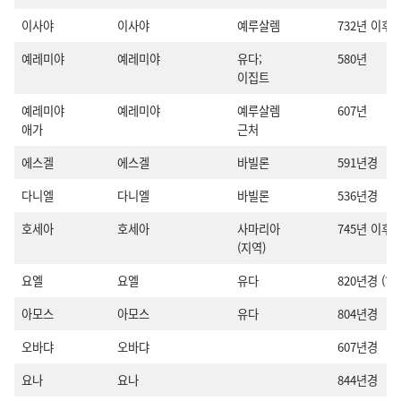
이사야
이사야
예루살렘
732년 이후
예레미야
예레미야
유다;
580년
이집트
예레미야
예레미야
예루살렘
607년
애가
근처
에스겔
에스겔
바빌론
591년경
다니엘
다니엘
바빌론
536년경
호세아
호세아
사마리아
745년 이후
(지역)
요엘
요엘
유다
820년경 (?)
아모스
아모스
유다
804년경
오바댜
오바댜
607년경
요나
요나
844년경