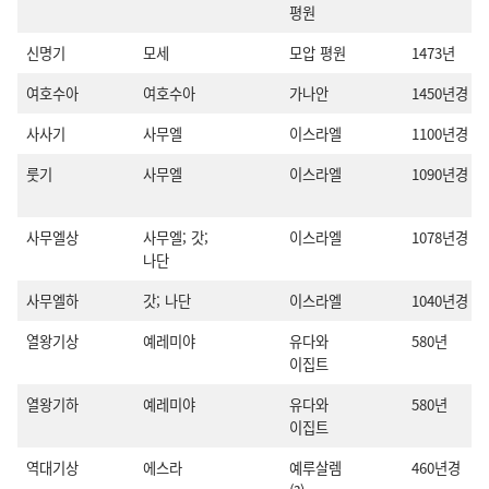
평원
신명기
모세
모압 평원
1473년
여호수아
여호수아
가나안
1450년경
사사기
사무엘
이스라엘
1100년경
룻기
사무엘
이스라엘
1090년경
사무엘상
사무엘; 갓;
이스라엘
1078년경
나단
사무엘하
갓; 나단
이스라엘
1040년경
열왕기상
예레미야
유다와
580년
이집트
열왕기하
예레미야
유다와
580년
이집트
역대기상
에스라
예루살렘
460년경