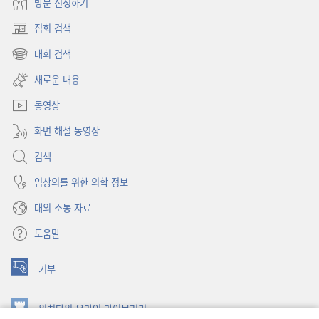
방문 신청하기
집회 검색
(새로운
창
대회 검색
(새로운
열기)
창
새로운 내용
열기)
동영상
화면 해설 동영상
검색
임상의를 위한 의학 정보
대외 소통 자료
도움말
기부
(새로운
창
열기)
워치타워 온라인 라이브러리
(새로운