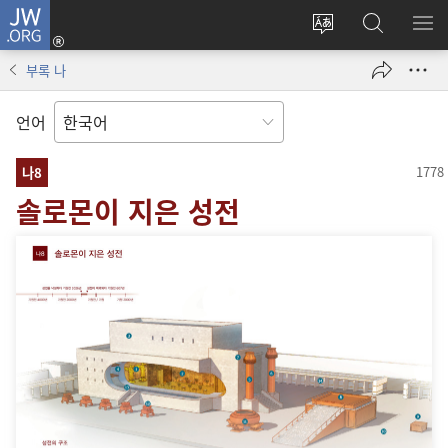
JW.ORG
로그인
사이트
JW.ORG
메
(새로운
언어
검색
보
창
부록 나
변경
열기)
언어
나8
솔로몬이 지은 성전