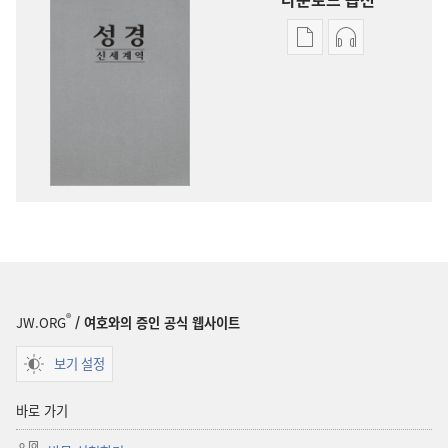
출판물
오디오
다운로드
다운로드
옵션
옵션
신세계역
신세계역
성경
성경
(2014년
(2014년
개정판)
개정판)
®
JW.ORG
/ 여호와의 증인 공식 웹사이트
보기 설정
바로 가기