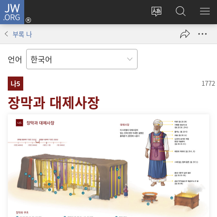
JW.ORG
로그인
사이트
JW.ORG
메
(새로운
언어
검색
보
창
부록 나
변경
열기)
언어
나5
장막과 대제사장