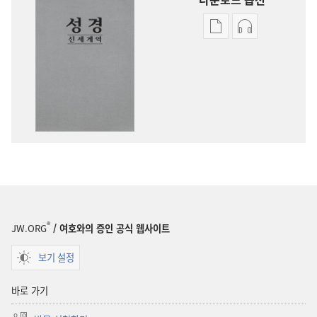
출판물
오디오
다운로드
다운로드
옵션
옵션
신세계역
신세계역
성경
성경
(2014년
(2014년
개정판)
개정판)
®
JW.ORG
/ 여호와의 증인 공식 웹사이트
보기 설정
바로 가기