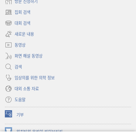
방문 신청하기
집회 검색
(새로운
창
대회 검색
(새로운
열기)
창
새로운 내용
열기)
동영상
화면 해설 동영상
검색
임상의를 위한 의학 정보
대외 소통 자료
도움말
기부
(새로운
창
열기)
워치타워 온라인 라이브러리
(새로운