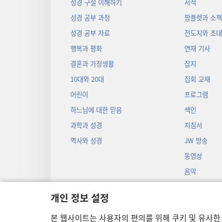
성경 구절 이해하기
서적
성경 공부 과정
팜플렛과 소
성경 공부 자료
전도지와 초
행복과 평화
연재 기사
결혼과 가정생활
잡지
10대와 20대
집회 교재
어린이
프로그램
하느님에 대한 믿음
색인
과학과 성경
지침서
역사와 성경
JW 방송
동영상
음악
오디오 드라마
개인 정보 설정
성경 입체낭독
본 웹사이트는 사용자의 편의를 위해 쿠키 및 유사한