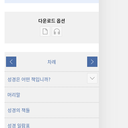
다운로드 옵션
출판물
오디오
다운로드
다운로드
옵션
옵션
신세계역
신세계역
차례
성경
성경
이전
다음
(2014년
(2014년
개정판)
개정판)
성경은 어떤 책입니까?
더
보기
머리말
성경의 책들
성경 일람표