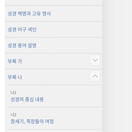
성경 책명과 고유 명사
성경 어구 색인
성경 용어 설명
부록 가
더
보기
부록 나
더
보기
나1
성경의 중심 내용
나2
창세기, 족장들의 여정