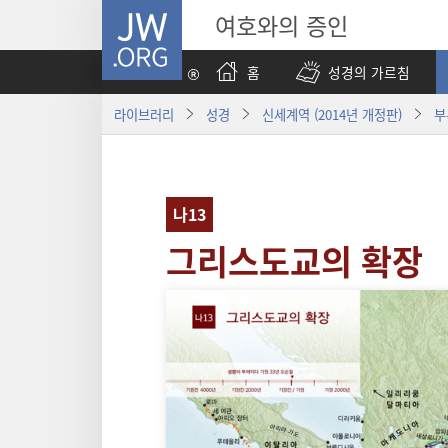
JW.ORG
여호와의 증인
홈
성경의 가르침
라이브러리
성경
신세계역 (2014년 개정판)
부
나13
그리스도교의 확장