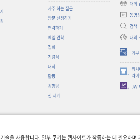
대회 
(새로운
자주 하는 질문
책자
창
동영
방문 신청하기
열기)
대장
검색
연락하기
대외 
베델 견학
집회
기부
(새로운
기념식
창
대회
워치
열기)
(새로운
라이
활동
창
경험담
JW
열기)
전 세계
 기술을 사용합니다. 일부 쿠키는 웹사이트가 작동하는 데 필요하며 