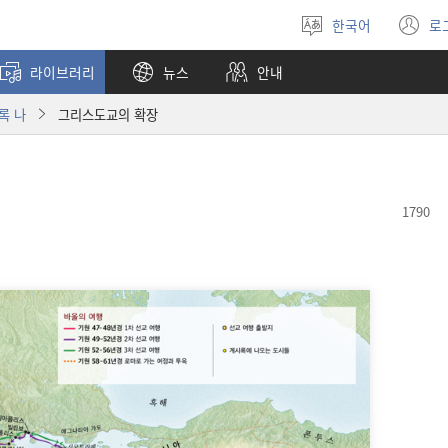
한국어
로
언어
(
선택
창
라이브러리
뉴스
안내
열
록 나
그리스도교의 확장