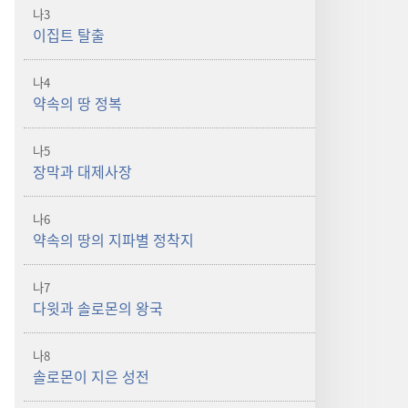
나3
이집트 탈출
나4
약속의 땅 정복
나5
장막과 대제사장
나6
약속의 땅의 지파별 정착지
나7
다윗과 솔로몬의 왕국
나8
솔로몬이 지은 성전