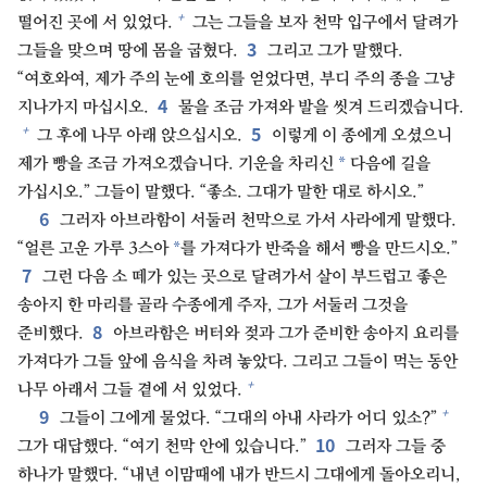
+
떨어진 곳에 서 있었다.
그는 그들을 보자 천막 입구에서 달려가
3
그들을 맞으며 땅에 몸을 굽혔다.
그리고 그가 말했다.
“여호와여, 제가 주의 눈에 호의를 얻었다면, 부디 주의 종을 그냥
4
지나가지 마십시오.
물을 조금 가져와 발을 씻겨 드리겠습니다.
5
+
그 후에 나무 아래 앉으십시오.
이렇게 이 종에게 오셨으니
*
제가 빵을 조금 가져오겠습니다. 기운을 차리신
다음에 길을
가십시오.” 그들이 말했다. “좋소. 그대가 말한 대로 하시오.”
6
그러자 아브라함이 서둘러 천막으로 가서 사라에게 말했다.
*
“얼른 고운 가루 3스아
를 가져다가 반죽을 해서 빵을 만드시오.”
7
그런 다음 소 떼가 있는 곳으로 달려가서 살이 부드럽고 좋은
송아지 한 마리를 골라 수종에게 주자, 그가 서둘러 그것을
8
준비했다.
아브라함은 버터와 젖과 그가 준비한 송아지 요리를
가져다가 그들 앞에 음식을 차려 놓았다. 그리고 그들이 먹는 동안
+
나무 아래서 그들 곁에 서 있었다.
9
+
그들이 그에게 물었다. “그대의 아내 사라가 어디 있소?”
10
그가 대답했다. “여기 천막 안에 있습니다.”
그러자 그들 중
하나가 말했다. “내년 이맘때에 내가 반드시 그대에게 돌아오리니,