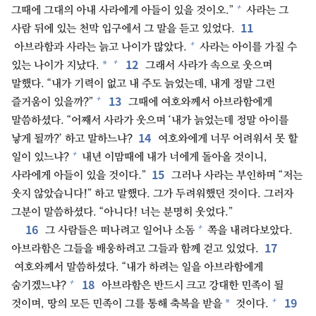
+
그때에 그대의 아내 사라에게 아들이 있을 것이오.”
사라는 그
11
사람 뒤에 있는 천막 입구에서 그 말을 듣고 있었다.
+
아브라함과 사라는 늙고 나이가 많았다.
사라는 아이를 가질 수
12
+
*
있는 나이가 지났다.
그래서 사라가 속으로 웃으며
말했다. “내가 기력이 없고 내 주도 늙었는데, 내게 정말 그런
13
+
즐거움이 있을까?”
그때에 여호와께서 아브라함에게
말씀하셨다. “어째서 사라가 웃으며 ‘내가 늙었는데 정말 아이를
14
낳게 될까?’ 하고 말하느냐?
여호와에게 너무 어려워서 못 할
+
일이 있느냐?
내년 이맘때에 내가 너에게 돌아올 것이니,
15
사라에게 아들이 있을 것이다.”
그러나 사라는 부인하며 “저는
웃지 않았습니다!” 하고 말했다. 그가 두려워했던 것이다. 그러자
그분이 말씀하셨다. “아니다! 너는 분명히 웃었다.”
16
+
그 사람들은 떠나려고 일어나 소돔
쪽을 내려다보았다.
17
아브라함은 그들을 배웅하려고 그들과 함께 걷고 있었다.
여호와께서 말씀하셨다. “내가 하려는 일을 아브라함에게
18
+
숨기겠느냐?
아브라함은 반드시 크고 강대한 민족이 될
19
+
*
것이며, 땅의 모든 민족이 그를 통해 축복을 받을
것이다.