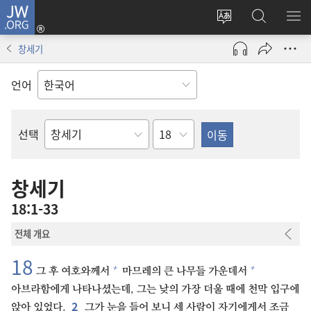
JW.ORG
로그인
사이트
JW.ORG
메
(새로운
언어
검색
보
창
창세기
변경
열기)
언어
장
선택
성경의
책
창세기
18:1-33
전체 개요
18
+
+
그 후 여호와께서
마므레의 큰 나무들 가운데서
아브라함에게 나타나셨는데, 그는 낮의 가장 더울 때에 천막 입구에
2
앉아 있었다.
그가 눈을 들어 보니 세 사람이 자기에게서 조금