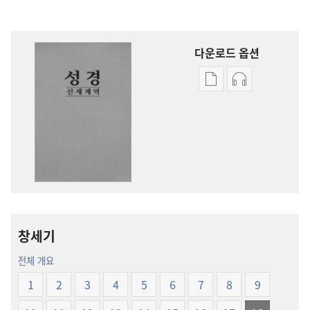
다운로드 옵션
출판물
오디오
다운로드
다운로드
옵션
옵션
신세계역
신세계역
성경
성경
(2014년
(2014년
개정판)
개정판)
창세기
전체 개요
1
2
3
4
5
6
7
8
9