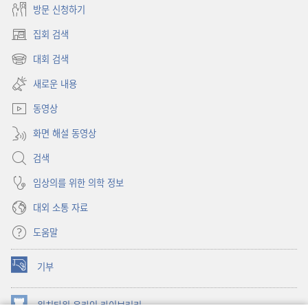
방문 신청하기
집회 검색
(새로운
창
대회 검색
(새로운
열기)
창
새로운 내용
열기)
동영상
화면 해설 동영상
검색
임상의를 위한 의학 정보
대외 소통 자료
도움말
기부
(새로운
창
열기)
워치타워 온라인 라이브러리