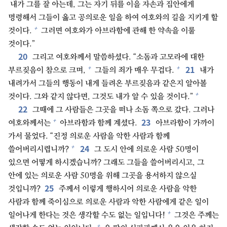
내가 그를 잘 아는데, 그는 자기 뒤를 이을 자손과 집안에게
명령해서 그들이 옳고 공의로운 일을 하여 여호와의 길을 지키게 할
+
것이다.
그러면 여호와가 아브라함에 관해 한 약속을 이룰
것이다.”
20
그리고 여호와께서 말씀하셨다. “소돔과 고모라에 대한
21
+
+
부르짖음이 참으로 크며,
그들의 죄가 매우 무겁다.
내가
내려가서 그들의 행동이 내게 들려온 부르짖음과 같은지 알아볼
+
것이다. 그와 같지 않다면, 그것도 내가 알 수 있을 것이다.”
22
그때에 그 사람들은 그곳을 떠나 소돔 쪽으로 갔다. 그러나
23
+
여호와께서는
아브라함과 함께 계셨다.
아브라함이 가까이
가서 물었다. “진정 의로운 사람을 악한 사람과 함께
24
+
쓸어버리시렵니까?
그 도시 안에 의로운 사람 50명이
있으면 어떻게 하시겠습니까? 그래도 그들을 쓸어버리시고, 그
안에 있는 의로운 사람 50명을 위해 그곳을 용서하지 않으실
25
것입니까?
주께서 이렇게 행하시어 의로운 사람을 악한
사람과 함께 죽이심으로 의로운 사람과 악한 사람에게 같은 일이
+
일어나게 한다는 것은 생각할 수도 없는 일입니다!
그것은 주께는
+