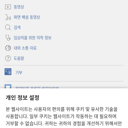
열기)
동영상
화면 해설 동영상
검색
임상의를 위한 의학 정보
대외 소통 자료
도움말
기부
(새로운
창
열기)
워치타워 온라인 라이브러리
(새로운
개인 정보 설정
창
®
JW Hub
열기)
(새로운
본 웹사이트는 사용자의 편의를 위해 쿠키 및 유사한 기술을
창
JW 라이브러리
사용합니다. 일부 쿠키는 웹사이트가 작동하는 데 필요하며
열기)
거부할 수 없습니다. 귀하는 귀하의 경험을 개선하기 위해서만
워치타워 라이브러리