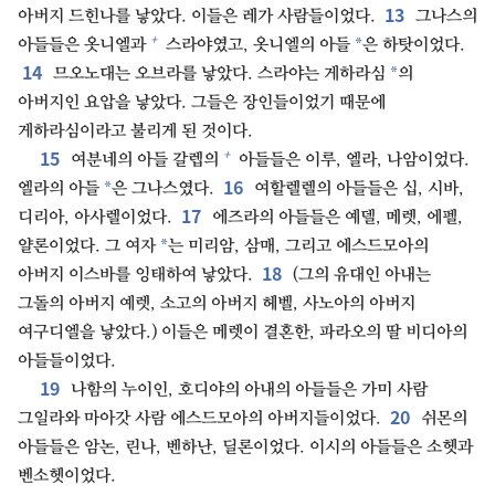
13
아버지 드힌나를 낳았다. 이들은 레가 사람들이었다.
그나스의
+
*
아들들은 옷니엘과
스라야였고, 옷니엘의 아들
은 하탓이었다.
14
*
므오노대는 오브라를 낳았다. 스라야는 게하라심
의
아버지인 요압을 낳았다. 그들은 장인들이었기 때문에
게하라심이라고 불리게 된 것이다.
15
+
여분네의 아들 갈렙의
아들들은 이루, 엘라, 나암이었다.
16
*
엘라의 아들
은 그나스였다.
여할렐렐의 아들들은 십, 시바,
17
디리아, 아사렐이었다.
에즈라의 아들들은 예델, 메렛, 에펠,
*
얄론이었다. 그 여자
는 미리암, 삼매, 그리고 에스드모아의
18
아버지 이스바를 잉태하여 낳았다.
(그의 유대인 아내는
그돌의 아버지 예렛, 소고의 아버지 헤벨, 사노아의 아버지
여구디엘을 낳았다.) 이들은 메렛이 결혼한, 파라오의 딸 비디아의
아들들이었다.
19
나함의 누이인, 호디야의 아내의 아들들은 가미 사람
20
그일라와 마아갓 사람 에스드모아의 아버지들이었다.
쉬몬의
아들들은 암논, 린나, 벤하난, 딜론이었다. 이시의 아들들은 소헷과
벤소헷이었다.