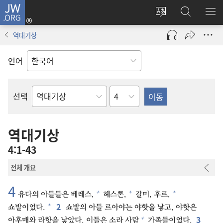
JW.ORG
로그인
사이트
JW.ORG
메
(새로운
언어
검색
보
창
역대기상
변경
열기)
언어
장
선택
성경의
책
역대기상
4:1-43
전체 개요
4
+
+
+
유다의 아들들은 베레스,
헤스론,
갈미, 후르,
2
+
쇼발이었다.
쇼발의 아들 르아야는 야핫을 낳고, 야핫은
3
+
아후매와 라핫을 낳았다. 이들은 소라 사람
가족들이었다.