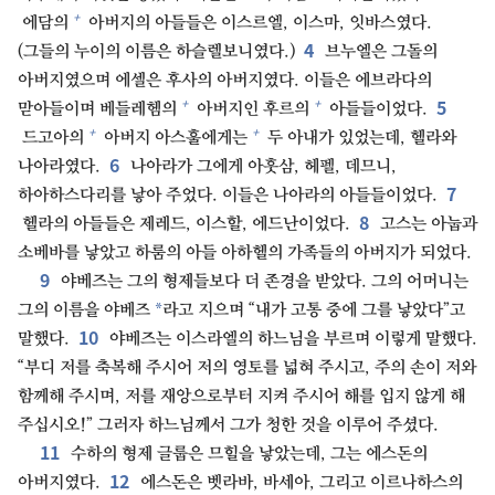
+
에담의
아버지의 아들들은 이스르엘, 이스마, 잇바스였다.
4
(그들의 누이의 이름은 하슬렐보니였다.)
브누엘은 그돌의
아버지였으며 에셀은 후사의 아버지였다. 이들은 에브라다의
5
+
+
맏아들이며 베들레헴의
아버지인 후르의
아들들이었다.
+
+
드고아의
아버지 아스훌에게는
두 아내가 있었는데, 헬라와
6
나아라였다.
나아라가 그에게 아훗삼, 헤펠, 데므니,
7
하아하스다리를 낳아 주었다. 이들은 나아라의 아들들이었다.
8
헬라의 아들들은 제레드, 이스할, 에드난이었다.
고스는 아눕과
소베바를 낳았고 하룸의 아들 아하헬의 가족들의 아버지가 되었다.
9
야베즈는 그의 형제들보다 더 존경을 받았다. 그의 어머니는
*
그의 이름을 야베즈
라고 지으며 “내가 고통 중에 그를 낳았다”고
10
말했다.
야베즈는 이스라엘의 하느님을 부르며 이렇게 말했다.
“부디 저를 축복해 주시어 저의 영토를 넓혀 주시고, 주의 손이 저와
함께해 주시며, 저를 재앙으로부터 지켜 주시어 해를 입지 않게 해
주십시오!” 그러자 하느님께서 그가 청한 것을 이루어 주셨다.
11
수하의 형제 글룹은 므힐을 낳았는데, 그는 에스돈의
12
아버지였다.
에스돈은 벳라바, 바세아, 그리고 이르나하스의