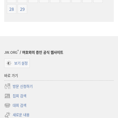
28
29
®
JW.ORG
/ 여호와의 증인 공식 웹사이트
보기 설정
바로 가기
방문 신청하기
집회 검색
(새로운
창
대회 검색
(새로운
열기)
창
새로운 내용