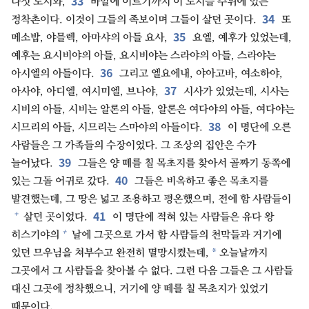
33
다섯 도시와,
바알에 이르기까지 이 도시들 주위에 있는
34
정착촌이다. 이것이 그들의 족보이며 그들이 살던 곳이다.
또
35
메소밥, 야믈렉, 아마샤의 아들 요사,
요엘, 예후가 있었는데,
예후는 요시비야의 아들, 요시비야는 스라야의 아들, 스라야는
36
아시엘의 아들이다.
그리고 엘요에내, 야아고바, 여소하야,
37
아사야, 아디엘, 여시미엘, 브나야,
시사가 있었는데, 시사는
시비의 아들, 시비는 알론의 아들, 알론은 여다야의 아들, 여다야는
38
시므리의 아들, 시므리는 스마야의 아들이다.
이 명단에 오른
사람들은 그 가족들의 수장이었다. 그 조상의 집안은 수가
39
늘어났다.
그들은 양 떼를 칠 목초지를 찾아서 골짜기 동쪽에
40
있는 그돌 어귀로 갔다.
그들은 비옥하고 좋은 목초지를
발견했는데, 그 땅은 넓고 조용하고 평온했으며, 전에 함 사람들이
41
+
살던 곳이었다.
이 명단에 적혀 있는 사람들은 유다 왕
+
히스기야의
날에 그곳으로 가서 함 사람들의 천막들과 거기에
*
있던 므우님을 쳐부수고 완전히 멸망시켰는데,
오늘날까지
그곳에서 그 사람들을 찾아볼 수 없다. 그런 다음 그들은 그 사람들
대신 그곳에 정착했으니, 거기에 양 떼를 칠 목초지가 있었기
때문이다.