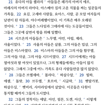
21
+
유다의 아들 셸라의
아들들은 레가의 아버지 에르,
마레사의 아버지 라아다, 아스베아 집의 고운 직물을 짜는 일꾼들의
22
가족들,
요김, 고세바 사람들, 요아스, 사랍, 곧 모압 여자들의
남편이 된 자들과, 야수비레헴이었다. 이 기록은 매우 오래된
23
*
것이다.
그들은 느다임과 그데라에 사는 도공들이었다.
그들은 그곳에 살면서 왕을 위해 일했다.
24
+
시므온의 아들들은
느무엘, 야민, 야립, 제라,
25
+
샤울이었다.
샤울의 아들은 살룸, 그의 아들은 밉삼, 그의
26
아들은 미스마였다.
미스마의 아들들은 그의 아들 함무엘,
27
그의 아들 삭굴, 그의 아들 시므이였다.
시므이에게는 아들
열여섯과 딸 여섯이 있었으나, 그의 형제들에게는 아들이 많지
않았다. 그래서 그중에 어느 가족도 유다 사람들만큼 많지 않았다.
28
29
+
+
+
+
그들은 브엘세바,
몰라다,
하살수알,
빌하,
30
31
+
+
+
+
에셈,
돌랏,
브두엘,
호르마,
시글락,
벳말가봇,
+
하살수심,
벳비리, 사아라임에서 살았다. 이곳들은 다윗이
통치할 때까지 그들의 도시였다.
32
+
그들의 정착지는 에담, 아인, 림몬, 도겐, 아산,
이렇게