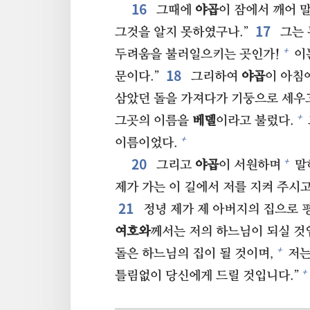
16⁠
그때에
야곱
이 잠에서 깨어 
17⁠
그것을 알지 못하였구나.”
그는 
+
두려움을 불러일으키는 곳인가!
이는
18⁠
문이다.”
그리하여
야곱
이 아침
삼았던 돌을 가져다가 기둥으로 세우고
+
그곳의 이름을
베델
이라고 불렀다.
+
이름이었다.
20⁠
+
그리고
야곱
이 서원하며
말
제가 가는 이 길에서 저를 지켜 주시고
21⁠
정녕 제가 제 아버지의 집으로 
여호와
께서는 저의 하느님이 되실 것
+
돌은 하느님의 집이 될 것이며,
저는
+
틀림없이 당신에게 드릴 것입니다.”