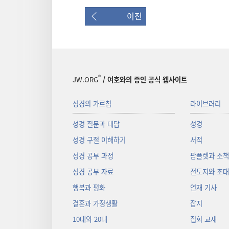
이전
®
JW.ORG
/ 여호와의 증인 공식 웹사이트
성경의 가르침
라이브러리
성경 질문과 대답
성경
성경 구절 이해하기
서적
성경 공부 과정
팜플렛과 소
성경 공부 자료
전도지와 초
행복과 평화
연재 기사
결혼과 가정생활
잡지
10대와 20대
집회 교재