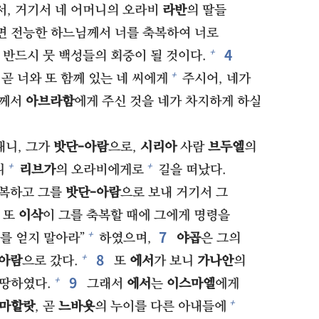
서, 거기서 네 어머니의 오라비
라반
의 딸들
 전능한 하느님께서 너를 축복하여 너로
4⁠
+
 반드시 뭇 백성들의 회중이 될 것이다.
+
 곧 너와 또 함께 있는 네 씨에게
주시어, 네가
님께서
아브라함
에게 주신 것을 네가 차지하게 하실
내니, 그가
밧단-아람
으로,
시리아
사람
브두엘
의
+
+
니
리브가
의 오라비에게로
길을 떠났다.
축복하고 그를
밧단-아람
으로 보내 거기서 그
 또
이삭
이 그를 축복할 때에 그에게 명령을
7⁠
+
를 얻지 말아라”
하였으며,
야곱
은 그의
8⁠
+
-아람
으로 갔다.
또
에서
가 보니
가나안
의
9⁠
+
마땅하였다.
그래서
에서
는
이스마엘
에게
+
마할랏
, 곧
느바욧
의 누이를 다른 아내들에