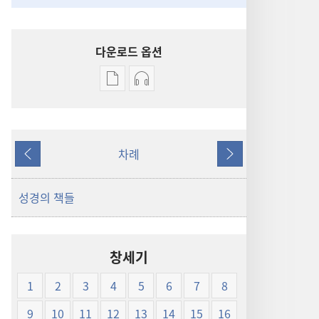
다운로드 옵션
출판물
오디오
다운로드
다운로드
옵션
옵션
신세계역
신세계역
차례
성경
성경
이전
다음
(1999년판)
(1999년판)
성경의 책들
창세기
1
2
3
4
5
6
7
8
9
10
11
12
13
14
15
16