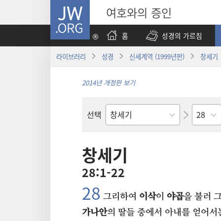
JW.ORG
여호와의 증인
홈
성경의 가르침
라이브러리
성경
신세계역 (1999년판)
창세기
2014년 개정판 보기
장
선택
성경의
책
창세기
28:1-22
28⁠
그리하여
이삭
이
야곱
을 불러 
가나안
의 딸들 중에서 아내를 얻어서는