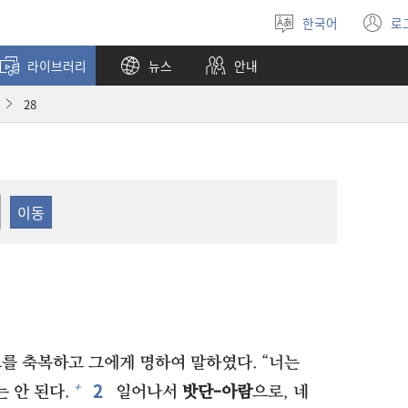
한국어
로
언어
(
선택
창
라이브러리
뉴스
안내
열
28
그를 축복하고 그에게 명하여 말하였다. “너는
2⁠
+
 안 된다.
일어나서
밧단-아람
으로, 네