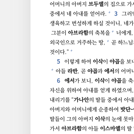
어머니의 아버지
브두엘
의 집으로 가
3⁠
+
중에서 네 아내를 얻어라.
그러면
생육하고 번성하게 하실 것이니, 네가
+
그분이
아브라함
의 축복을
너에게,
+
외국인으로 거주하는 땅,
곧 하느
+
것이다.”
5⁠
이렇게 하여
이삭
이
야곱
을 보
+
아들
라반
, 곧
야곱
과
에서
의 어머
6⁠
에서
가 보니,
이삭
이
야곱
을 
자신을 위하여 아내를 얻게 하였으며,
내리기를 “
가나안
의 딸들 중에서 아내
아버지와 어머니에게 순종하여
밧단
딸들이 그의 아버지
이삭
의 눈에 못
가서
아브라함
의 아들
이스마엘
의 딸