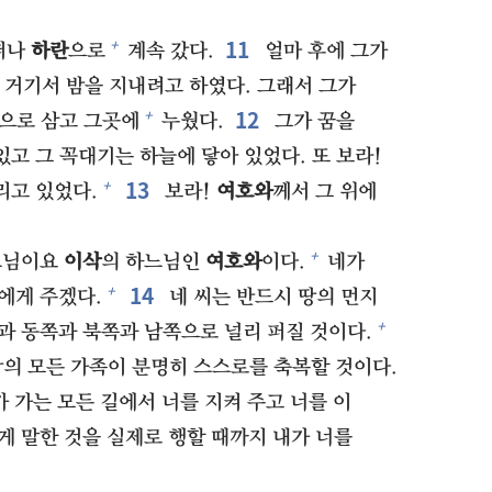
11⁠
+
떠나
하란
으로
계속 갔다.
얼마 후에 그가
 거기서 밤을 지내려고 하였다. 그래서 그가
12⁠
+
침으로 삼고 그곳에
누웠다.
그가 꿈을
있고 그 꼭대기는 하늘에 닿아 있었다. 또 보라!
13⁠
+
리고 있었다.
보라!
여호와
께서 그 위에
+
느님이요
이삭
의 하느님인
여호와
이다.
네가
14⁠
+
씨에게 주겠다.
네 씨는 반드시 땅의 먼지
+
과 동쪽과 북쪽과 남쪽으로 널리 퍼질 것이다.
땅의 모든 가족이 분명히 스스로를 축복할 것이다.
가 가는 모든 길에서 너를 지켜 주고 너를 이
게 말한 것을 실제로 행할 때까지 내가 너를