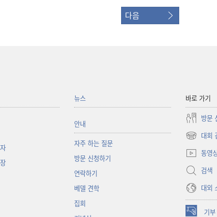
다음
뉴스
바로 가기
방문 
안내
대회 
(새로운
자주 하는 질문
책자
창
동영
방문 신청하기
열기)
대장
검색
연락하기
대외 
베델 견학
집회
기부
(새로운