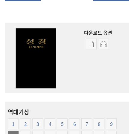
다운로드 옵션
출판물
오디오
다운로드
다운로드
옵션
옵션
신세계역
신세계역
성경
성경
(1999년판)
(1999년판)
역대기상
1
2
3
4
5
6
7
8
9