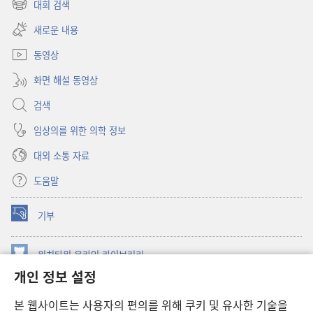
창
대회 검색
(새로운
열기)
창
새로운 내용
열기)
동영상
화면 해설 동영상
검색
임상의를 위한 의학 정보
대외 소통 자료
도움말
기부
(새로운
창
열기)
워치타워 온라인 라이브러리
(새로운
개인 정보 설정
창
®
JW Hub
열기)
(새로운
본 웹사이트는 사용자의 편의를 위해 쿠키 및 유사한 기술을
창