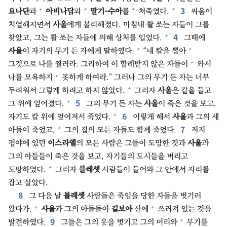
3⁠
+
+
+
+
요나단
과
아비나답
과
말기-수아
를
쳐죽였다.
싸움이
치열해지면서
사울
에게 불리해졌다. 마침내 활 쏘는 자들이 그를
4⁠
+
찾았고, 그는 활 쏘는 자들에 의해 상처를 입었다.
그때에
+
+
사울
이 자기의 무기 든 자에게 말하였다.
“네 칼을 뽑아
+
그것으로 나를 찔러라. 그리하여 이 할례받지 않은 자들이
와서
+
나를 모욕하지
못하게 하여라.” 그러나 그의 무기 든 자는 너무
+
두려워서 그렇게 하려고 하지 않았다.
그러자
사울
은 칼을 들고
5⁠
+
그 위에 엎어졌다.
그의 무기 든 자는
사울
이 죽은 것을 보고,
6⁠
+
자기도 칼 위에 엎어져서 죽었다.
이렇게 해서
사울
과 그의 세
7⁠
+
아들이 죽었고,
그의 집의 모든 자들도 함께 죽었다.
저지
평야에 있던
이스라엘
의 모든 사람은 그들이 도망한 것과
사울
과
그의 아들들이 죽은 것을 보고, 자기들의 도시들을 버리고
+
도망하였다.
그러자
블레셋
사람들이 들어와 그 안에서 자리를
잡고 살았다.
8⁠
그 다음 날
블레셋
사람들은 죽임을 당한 자들을 벗기러
+
+
왔다가,
사울
과 그의 아들들이
길보아
산에
쓰러져 있는 것을
9⁠
+
발견하였다.
그들은 그의 옷을 벗기고 그의 머리와
무기를