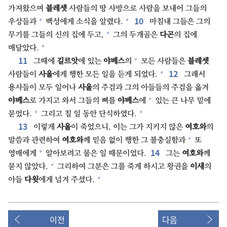
가져왔으며
블레셋
사람들의 땅 사방으로 사람을 보내어 그들의
10⁠
+
+
우상들과
백성에게 소식을 알렸다.
마침내 그들은 그의
+
무기를 그들의 신의 집에 두고,
그의 두개골은
다곤
의 집에
+
매달았다.
11⁠
+
그때에
길르앗
에 있는
야베스
의
모든 사람들은
블레셋
12⁠
+
사람들이
사울
에게 행한 모든 일을 듣게 되었다.
그래서
용사들이 모두 일어나
사울
의 주검과 그의 아들들의 주검을 옮겨
+
야베스
로 가지고 와서 그들의 뼈를
야베스
에
있는 큰 나무 밑에
+
+
묻었다.
그리고 칠 일 동안 단식하였다.
13⁠
이렇게
사울
이 죽었으니, 이는 그가 지키지 않은
여호와
의
+
말씀과 관련하여
여호와
께 믿음 없이 행한 그 불충실함과
또
14⁠
+
영매에게
알아보려고 물은 일 때문이었다.
그는
여호와
께
+
묻지 않았다.
그리하여 그분은 그를 죽게 하시고 왕권을
이새
의
+
아들
다윗
에게 넘겨 주셨다.
이전
다음