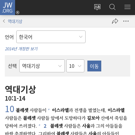
JW.ORG
로그인
사이트
JW.ORG
메
(새로운
언어
검색
보
창
역대기상
변경
열기)
언어
2014년 개정판 보기
장
선택
성경의
책
역대기상
10:1-14
10⁠
+
블레셋
사람들이
이스라엘
과 전쟁을 벌였는데,
이스라엘
사람들은
블레셋
사람들 앞에서 도망하다가
길보아
산에서 죽임을
2⁠
+
당하여 쓰러졌다.
블레셋
사람들은
사울
과 그의 아들들을
바싹 추격하였다. 그리하여
블레셋
사람들은
사울
의 아들들인