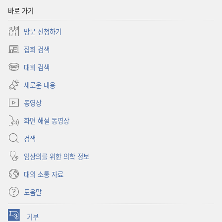
바로 가기
방문 신청하기
집회 검색
(새로운
창
대회 검색
(새로운
열기)
창
새로운 내용
열기)
동영상
화면 해설 동영상
검색
임상의를 위한 의학 정보
대외 소통 자료
도움말
기부
(새로운