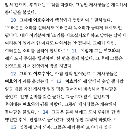
+
앞서 갔으며, 후위대는
궤를 따랐다. 그동안 제사장들은 계속해서
뿔나팔을 불었다.
10⁠
+
그때에
여호수아
가 백성에게 명령하여
말하였다.
“여러분은 소리를 질러서도 여러분의 목소리가 들리게 해서도 안
됩니다. 내가 여러분에게 ‘소리를 지르십시오!’ 하고 말하는 날까지
여러분의 입에서 한 마디도 나와서는 안 됩니다. 그때가 되면,
11⁠
+
여러분은 소리를 질러야 합니다.”
이렇게 그는
여호와
의
궤가 도시 주위를 행진하여, 한 번을 돌게 하였다. 그 후에 그들은
진영으로 가서 진영에서 밤을 지냈다.
12⁠
+
그리고
여호수아
는 아침 일찍 일어났고,
제사장들은
13⁠
+
여호와
의 궤를 옮겼는데,
여호와
의 궤 앞에서 숫양 뿔나팔
일곱 개를 가진 제사장 일곱 명은 걸어가며 계속해서 뿔나팔을
불었고, 전쟁 준비를 갖춘 군대는 그들보다 앞서 걸었으며,
후위대는
여호와
의 궤를 따랐다. 그동안 제사장들은 계속해서
14⁠
+
뿔나팔을 불었다.
그들은 둘째 날에도 도시 주위를 한 번
+
행진한 후에, 진영으로 돌아왔다. 엿새 동안 그렇게 하였다.
15⁠
일곱째 날이 되자, 그들은 새벽 동이 트자마자 일찍