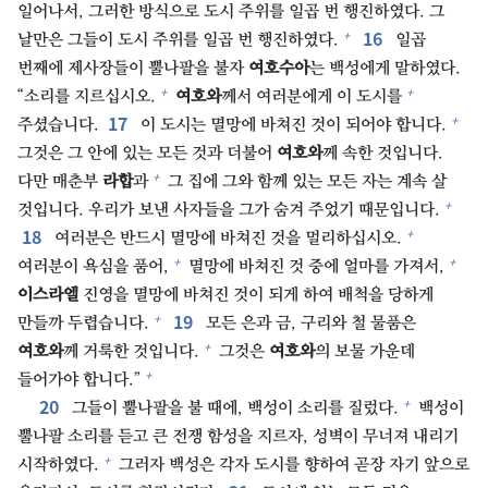
일어나서, 그러한 방식으로 도시 주위를 일곱 번 행진하였다. 그
16⁠
+
날만은 그들이 도시 주위를 일곱 번 행진하였다.
일곱
번째에 제사장들이 뿔나팔을 불자
여호수아
는 백성에게 말하였다.
+
+
“소리를 지르십시오.
여호와
께서 여러분에게 이 도시를
17⁠
+
주셨습니다.
이 도시는 멸망에 바쳐진 것이 되어야 합니다.
그것은 그 안에 있는 모든 것과 더불어
여호와
께 속한 것입니다.
+
다만 매춘부
라합
과
그 집에 그와 함께 있는 모든 자는 계속 살
+
것입니다. 우리가 보낸 사자들을 그가 숨겨 주었기 때문입니다.
18⁠
+
여러분은 반드시 멸망에 바쳐진 것을 멀리하십시오.
+
+
여러분이 욕심을 품어,
멸망에 바쳐진 것 중에 얼마를 가져서,
이스라엘
진영을 멸망에 바쳐진 것이 되게 하여 배척을 당하게
19⁠
+
만들까 두렵습니다.
모든 은과 금, 구리와 철 물품은
+
여호와
께 거룩한 것입니다.
그것은
여호와
의 보물 가운데
+
들어가야 합니다.”
20⁠
+
그들이 뿔나팔을 불 때에, 백성이 소리를 질렀다.
백성이
뿔나팔 소리를 듣고 큰 전쟁 함성을 지르자, 성벽이 무너져 내리기
+
시작하였다.
그러자 백성은 각자 도시를 향하여 곧장 자기 앞으로