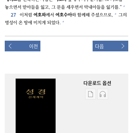
+
놓으면서 맏아들을 잃고, 그 문을 세우면서 막내아들을 잃기를.”
27⁠
+
이처럼
여호와
께서
여호수아
와 함께해 주셨으므로,
그의
+
명성이 온 땅에 미치게 되었다.
이전
다음
다운로드 옵션
출판물
오디오
다운로드
다운로드
옵션
옵션
신세계역
신세계역
성경
성경