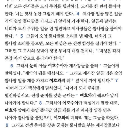
너희 모든 전사들은 도시 주위를 행진하되, 도시를 한 번씩 돌아야
4⁠
한다. 너는 엿새 동안 그렇게 해야 한다.
제사장 일곱 명은 일곱
개의 숫양 뿔나팔을 가지고 궤 앞에서 가야 한다. 일곱째 날에는
너희가 도시 주위를 일곱 번 행진하고 제사장들은 뿔나팔을 불어야
5⁠
+
한다.
그들이 숫양 뿔나팔로 소리를 낼 때에, 너희가 그
+
뿔나팔 소리를 들으면, 모든 백성은 큰 전쟁 함성을 질러야 한다.
+
그러면 그 도시의 성벽이 정녕 무너져 내릴 것이니,
백성은 각자
곧장 자기 앞으로 올라가야 한다.”
6⁠
+
그래서
눈
의 아들
여호수아
가 제사장들을 불러
그들에게
+
말하였다. “계약의 궤를 메십시오.
그리고 제사장 일곱 명은 숫양
7⁠
+
뿔나팔 일곱 개를 가지고
여호와
의 궤
앞에서 가야 합니다.”
이어서 그가 백성에게 말하였다. “나아가 도시 주위를
+
행진하십시오. 전쟁 준비를 갖춘 군대는
여호와
의 궤보다 앞서
8⁠
나아가야 합니다.”
그리하여
여호수아
가 백성에게 말한 대로,
여호와
앞에서 숫양 뿔나팔 일곱 개를 가진 제사장 일곱 명은
나아가 뿔나팔을 불었으며,
여호와
의 계약의 궤는 그들을 따랐다.
9⁠
그리고 전쟁 준비를 갖춘 군대는 뿔나팔을 부는 제사장들보다