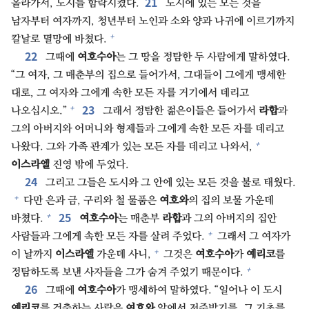
21⁠
올라가서, 도시를 함락시켰다.
도시에 있는 모든 것을
남자부터 여자까지, 청년부터 노인과 소와 양과 나귀에 이르기까지
+
칼날로 멸망에 바쳤다.
22⁠
그때에
여호수아
는 그 땅을 정탐한 두 사람에게 말하였다.
“그 여자, 그 매춘부의 집으로 들어가서, 그대들이 그에게 맹세한
대로, 그 여자와 그에게 속한 모든 자를 거기에서 데리고
23⁠
+
나오십시오.”
그래서 정탐한 젊은이들은 들어가서
라합
과
그의 아버지와 어머니와 형제들과 그에게 속한 모든 자를 데리고
+
나왔다. 그와 가족 관계가 있는 모든 자를 데리고 나와서,
이스라엘
진영 밖에 두었다.
24⁠
그리고 그들은 도시와 그 안에 있는 모든 것을 불로 태웠다.
+
다만 은과 금, 구리와 철 물품은
여호와
의 집의 보물 가운데
25⁠
+
바쳤다.
여호수아
는 매춘부
라합
과 그의 아버지의 집안
+
사람들과 그에게 속한 모든 자를 살려 주었다.
그래서 그 여자가
+
이 날까지
이스라엘
가운데 사니,
그것은
여호수아
가
예리코
를
+
정탐하도록 보낸 사자들을 그가 숨겨 주었기 때문이다.
26⁠
그때에
여호수아
가 맹세하여 말하였다. “일어나 이 도시
예리코
를 건축하는 사람은
여호와
앞에서 저주받기를. 그 기초를