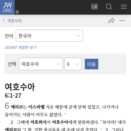
JW.ORG
로그인
사이트
JW.ORG
메
(새로운
언어
검색
보
창
여호수아
변경
열기)
언어
2014년 개정판 보기
장
선택
성경의
책
여호수아
6:1-27
6⁠
예리코
는
이스라엘
자손 때문에 굳게 닫혀 있었고, 나가거나
+
들어가는 사람이 아무도 없었다.
2⁠
그때에
여호와
께서
여호수아
에게 말씀하셨다. “보아라! 내가
3⁠
+
예리코
와 그 왕, 강한 용사들을 네 손에 넘겨 주었다.
그러니